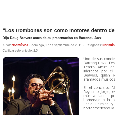
“Los trombones son como motores dentro de
Dijo Doug Beavers antes de su presentación en BarranquiJazz
Autor:
Notimúsica
/
domingo, 27 de septiembre de 2015
/
Categorías:
Notimús
Calificar este artículo:
2.5
Uno de sus concie
Barranquijazz Fes
Teatro Amira de
liderados por el
Beavers, quien 
afamados músicos
En el concierto, 
Reynaldo Jorge, e
música latina p
homenaje a la or
Eddie Palmieri y 
norteamericano M