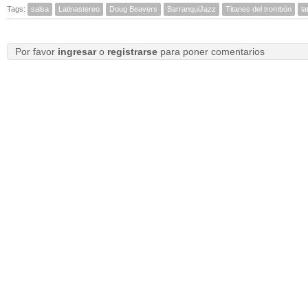
Tags:
salsa
Latinastereo
Doug Beavers
BarranquiJazz
Titanes del trombón
la
Por favor
ingresar
o
registrarse
para poner comentarios