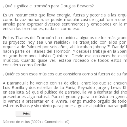
¿Qué significa el trombón para Douglas Beavers?
Es un instrumento que lleva energía, fuerza y potencia a las orq
como la voz humana, se puede modular casi de igual forma que
amplio para expresar diversos sentimientos y emociones en la
entran los trombones, nada es como eso.
En los Titanes del Trombón ha reunido a algunos de los más gra
su proyecto hoy sea una realidad? He trabajado con ellos po
orquesta de Palmieri por seis años, ahí tocaban Johnny ‘El Dandy
hacen parte de Titanes del Trombón. Y después trabajé en la Spa
mi gran hermano, Luisito Quintero. Desde ese entonces he escr
músicos. Cuando quise ver, estaba rodeado de todos estos mú
considero como familia.
¿Quiénes son esos músicos que considera como si fueran de su fam
A Barranquilla he venido con 11 de ellos, entre los que se encuen
Luis Bonilla y dos estrellas de La Fania, Reynaldo Jorge y Lewis Kh
en esa lista. Sé que el público de Barranquilla va a disfrutar del
presentar es algo natural. Para el grupo y para la música en genera
lo vamos a presentar en el Amira. Tengo mucho orgullo de to
estamos listos y sin miedo para poner a gozar al público barranquill
Print
Número de vistas (3022)
/
Comentarios (0)