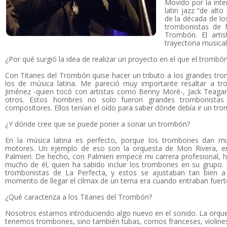
Movido por la int
latin jazz “de alt
de la década de lo
trombonistas de 
Trombón. El art
trayectoria musical
¿Por qué surgió la idea de realizar un proyecto en el que el trombón
Con Titanes del Trombón quise hacer un tributo a los grandes trom
los de música latina. Me pareció muy importante resaltar a 
Jiménez -quien tocó con artistas como Benny Moré-, Jack Teagard
otros. Estos hombres no solo fueron grandes trombonistas s
compositores. Ellos tenían el oído para saber dónde debía ir un tr
¿Y dónde cree que se puede poner a sonar un trombón?
En la música latina es perfecto, porque los trombones dan 
motores. Un ejemplo de eso son la orquesta de Mon Rivera, en
Palmieri. De hecho, con Palmieri empecé mi carrera profesional,
mucho de él, quien ha sabido incluir los trombones en su grupo.
trombonistas de La Perfecta, y estos se ajustaban tan bien a l
momento de llegar el clímax de un tema era cuando entraban fuert
¿Qué caracteriza a los Titanes del Trombón?
Nosotros estamos introduciendo algo nuevo en el sonido. La orqu
tenemos trombones, sino también tubas, cornos franceses, violines,