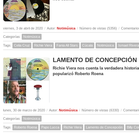
viernes, 3 de abril de 2020
/
Autor:
Notimúsica
/
Número de vistas (5356)
/
Comentarios
Categorías:
Notimúsica
Tags:
Celia Cruz
Richie Viera
Fania All Stars
Cúcala
Notimúsica
Ismael Rivera
LAMENTO DE CONCEPCIÓN ( Hi
Richie Viera nos cuenta la verdadera histor
popularizó Roberto Roena
lunes, 30 de marzo de 2020
/
Autor:
Notimúsica
/
Número de vistas (6330)
/
Comentari
Categorías:
Notimúsica
Tags:
Roberto Roena
Papo Lucca
Richie Viera
Lamento de Concepción
Billy C