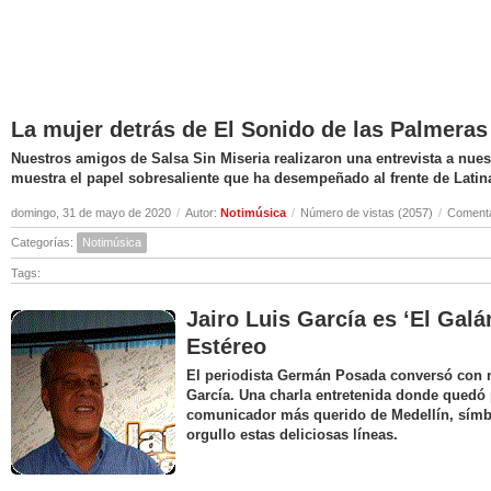
La mujer detrás de El Sonido de las Palmeras
Nuestros amigos de Salsa Sin Miseria realizaron una entrevista a nuest
muestra el papel sobresaliente que ha desempeñado al frente de Latin
domingo, 31 de mayo de 2020
/
Autor:
Notimúsica
/
Número de vistas (2057)
/
Comenta
Categorías:
Notimúsica
Tags:
Jairo Luis García es ‘El Galá
Estéreo
El periodista Germán Posada conversó con nu
García. Una charla entretenida donde quedó 
comunicador más querido de Medellín, símbo
orgullo estas deliciosas líneas.