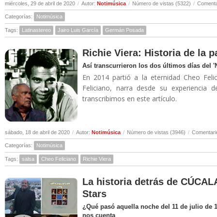
miércoles, 29 de abril de 2020
/
Autor:
Notimúsica
/
Número de vistas (5322)
/
Comenta
Categorías:
Notimúsica
Tags:
Latinastereo
Jairo Luis García
Germán Posada
Richie Viera: Historia de la 
Así transcurrieron los dos últimos días del 
En 2014 partió a la eternidad Cheo Felic
Feliciano, narra desde su experiencia 
transcribimos en este artículo.
sábado, 18 de abril de 2020
/
Autor:
Notimúsica
/
Número de vistas (3946)
/
Comentari
Categorías:
Notimúsica
Tags:
salsa
Cheo Feliciano
Richie Viera
La historia detrás de CÚCALA
Stars
¿Qué pasó aquella noche del 11 de julio de 
nos cuenta