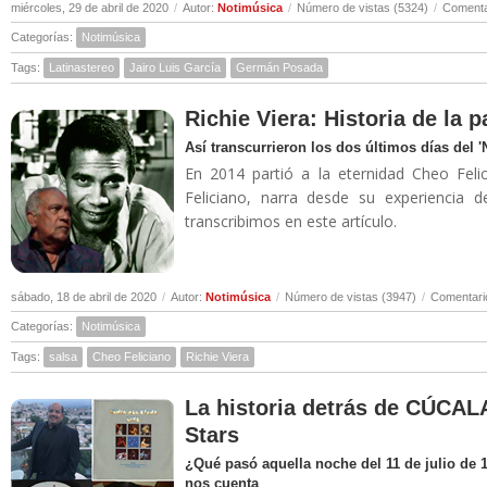
miércoles, 29 de abril de 2020
/
Autor:
Notimúsica
/
Número de vistas (5324)
/
Comenta
Categorías:
Notimúsica
Tags:
Latinastereo
Jairo Luis García
Germán Posada
Richie Viera: Historia de la 
Así transcurrieron los dos últimos días del 
En 2014 partió a la eternidad Cheo Felic
Feliciano, narra desde su experiencia 
transcribimos en este artículo.
sábado, 18 de abril de 2020
/
Autor:
Notimúsica
/
Número de vistas (3947)
/
Comentari
Categorías:
Notimúsica
Tags:
salsa
Cheo Feliciano
Richie Viera
La historia detrás de CÚCALA
Stars
¿Qué pasó aquella noche del 11 de julio de 
nos cuenta