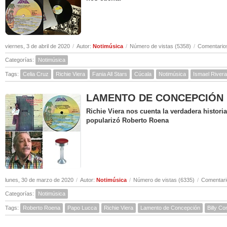
viernes, 3 de abril de 2020
/
Autor:
Notimúsica
/
Número de vistas (5358)
/
Comentarios
Categorías:
Notimúsica
Tags:
Celia Cruz
Richie Viera
Fania All Stars
Cúcala
Notimúsica
Ismael Rivera
LAMENTO DE CONCEPCIÓN ( Hi
Richie Viera nos cuenta la verdadera histor
popularizó Roberto Roena
lunes, 30 de marzo de 2020
/
Autor:
Notimúsica
/
Número de vistas (6335)
/
Comentari
Categorías:
Notimúsica
Tags:
Roberto Roena
Papo Lucca
Richie Viera
Lamento de Concepción
Billy C