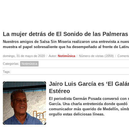
La mujer detrás de El Sonido de las Palmeras
Nuestros amigos de Salsa Sin Miseria realizaron una entrevista a nuest
muestra el papel sobresaliente que ha desempeñado al frente de Latin
domingo, 31 de mayo de 2020
/
Autor:
Notimúsica
/
Número de vistas (2059)
/
Comenta
Categorías:
Notimúsica
Tags:
Jairo Luis García es ‘El Galá
Estéreo
El periodista Germán Posada conversó con nu
García. Una charla entretenida donde quedó 
comunicador más querido de Medellín, símbo
orgullo estas deliciosas líneas.