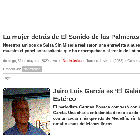
La mujer detrás de El Sonido de las Palmeras
Nuestros amigos de Salsa Sin Miseria realizaron una entrevista a nuest
muestra el papel sobresaliente que ha desempeñado al frente de Latin
domingo, 31 de mayo de 2020
/
Autor:
Notimúsica
/
Número de vistas (2058)
/
Comenta
Categorías:
Notimúsica
Tags:
Jairo Luis García es ‘El Galá
Estéreo
El periodista Germán Posada conversó con nu
García. Una charla entretenida donde quedó 
comunicador más querido de Medellín, símbo
orgullo estas deliciosas líneas.