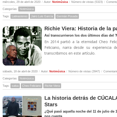
miércoles, 29 de abril de 2020
/
Autor:
Notimúsica
/
Número de vistas (5323)
/
Comenta
Categorías:
Notimúsica
Tags:
Latinastereo
Jairo Luis García
Germán Posada
Richie Viera: Historia de la 
Así transcurrieron los dos últimos días del 
En 2014 partió a la eternidad Cheo Felic
Feliciano, narra desde su experiencia 
transcribimos en este artículo.
sábado, 18 de abril de 2020
/
Autor:
Notimúsica
/
Número de vistas (3947)
/
Comentari
Categorías:
Notimúsica
Tags:
salsa
Cheo Feliciano
Richie Viera
La historia detrás de CÚCALA
Stars
¿Qué pasó aquella noche del 11 de julio de 
nos cuenta