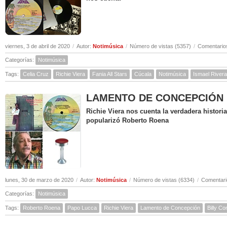
viernes, 3 de abril de 2020
/
Autor:
Notimúsica
/
Número de vistas (5357)
/
Comentarios
Categorías:
Notimúsica
Tags:
Celia Cruz
Richie Viera
Fania All Stars
Cúcala
Notimúsica
Ismael Rivera
LAMENTO DE CONCEPCIÓN ( Hi
Richie Viera nos cuenta la verdadera histor
popularizó Roberto Roena
lunes, 30 de marzo de 2020
/
Autor:
Notimúsica
/
Número de vistas (6334)
/
Comentari
Categorías:
Notimúsica
Tags:
Roberto Roena
Papo Lucca
Richie Viera
Lamento de Concepción
Billy C