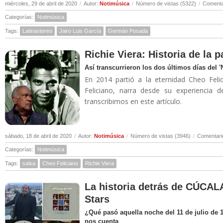
miércoles, 29 de abril de 2020
/
Autor:
Notimúsica
/
Número de vistas (5322)
/
Comenta
Categorías:
Notimúsica
Tags:
Latinastereo
Jairo Luis García
Germán Posada
Richie Viera: Historia de la 
Así transcurrieron los dos últimos días del 
En 2014 partió a la eternidad Cheo Felic
Feliciano, narra desde su experiencia 
transcribimos en este artículo.
sábado, 18 de abril de 2020
/
Autor:
Notimúsica
/
Número de vistas (3946)
/
Comentari
Categorías:
Notimúsica
Tags:
salsa
Cheo Feliciano
Richie Viera
La historia detrás de CÚCALA
Stars
¿Qué pasó aquella noche del 11 de julio de 
nos cuenta