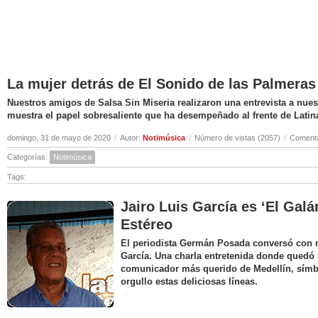
La mujer detrás de El Sonido de las Palmeras
Nuestros amigos de Salsa Sin Miseria realizaron una entrevista a nuest
muestra el papel sobresaliente que ha desempeñado al frente de Latin
domingo, 31 de mayo de 2020
/
Autor:
Notimúsica
/
Número de vistas (2057)
/
Comenta
Categorías:
Notimúsica
Tags:
Jairo Luis García es ‘El Galá
Estéreo
El periodista Germán Posada conversó con nu
García. Una charla entretenida donde quedó 
comunicador más querido de Medellín, símbo
orgullo estas deliciosas líneas.