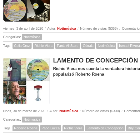
viernes, 3 de abril de 2020
/
Autor:
Notimúsica
/
Número de vistas (5356)
/
Comentarios
Categorías:
Notimúsica
Tags:
Celia Cruz
Richie Viera
Fania All Stars
Cúcala
Notimúsica
Ismael Rivera
LAMENTO DE CONCEPCIÓN ( Hi
Richie Viera nos cuenta la verdadera histor
popularizó Roberto Roena
lunes, 30 de marzo de 2020
/
Autor:
Notimúsica
/
Número de vistas (6330)
/
Comentari
Categorías:
Notimúsica
Tags:
Roberto Roena
Papo Lucca
Richie Viera
Lamento de Concepción
Billy C