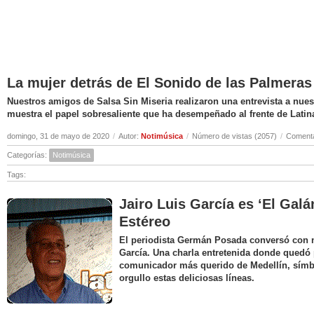
La mujer detrás de El Sonido de las Palmeras
Nuestros amigos de Salsa Sin Miseria realizaron una entrevista a nuest
muestra el papel sobresaliente que ha desempeñado al frente de Latin
domingo, 31 de mayo de 2020
/
Autor:
Notimúsica
/
Número de vistas (2057)
/
Comenta
Categorías:
Notimúsica
Tags:
Jairo Luis García es ‘El Galá
Estéreo
El periodista Germán Posada conversó con nu
García. Una charla entretenida donde quedó 
comunicador más querido de Medellín, símbo
orgullo estas deliciosas líneas.