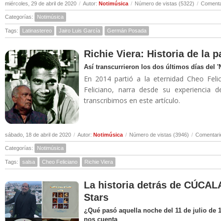
miércoles, 29 de abril de 2020
/
Autor:
Notimúsica
/
Número de vistas (5322)
/
Comenta
Categorías:
Notimúsica
Tags:
Latinastereo
Jairo Luis García
Germán Posada
Richie Viera: Historia de la 
Así transcurrieron los dos últimos días del 
En 2014 partió a la eternidad Cheo Felic
Feliciano, narra desde su experiencia 
transcribimos en este artículo.
sábado, 18 de abril de 2020
/
Autor:
Notimúsica
/
Número de vistas (3946)
/
Comentari
Categorías:
Notimúsica
Tags:
salsa
Cheo Feliciano
Richie Viera
La historia detrás de CÚCALA
Stars
¿Qué pasó aquella noche del 11 de julio de 
nos cuenta