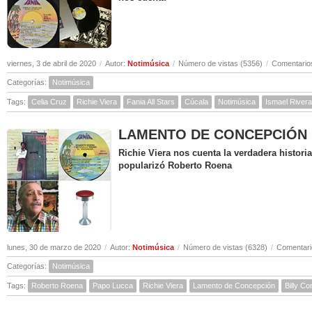
viernes, 3 de abril de 2020
/
Autor:
Notimúsica
/
Número de vistas (5356)
/
Comentarios
Categorías:
Notimúsica
Tags:
Celia Cruz
Richie Viera
Fania All Stars
Cúcala
Notimúsica
Ismael Rivera
LAMENTO DE CONCEPCIÓN ( Hi
Richie Viera nos cuenta la verdadera histor
popularizó Roberto Roena
lunes, 30 de marzo de 2020
/
Autor:
Notimúsica
/
Número de vistas (6328)
/
Comentari
Categorías:
Notimúsica
Tags:
Roberto Roena
Papo Lucca
Richie Viera
Lamento de Concepción
Billy C