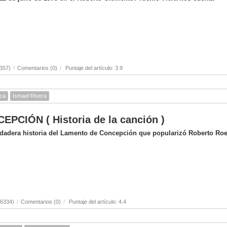
357)
/
Comentarios (0)
/
Puntaje del artículo: 3.9
ica
Ismael Rivera
CIÓN ( Historia de la canción )
erdadera historia del Lamento de Concepción que popularizó Roberto Ro
(6334)
/
Comentarios (0)
/
Puntaje del artículo: 4.4