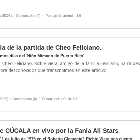
s (5323)
/
Comentarios (0)
/
Puntaje del artículo: 3.9
ia de la partida de Cheo Feliciano.
timos días del 'Niño Mimado de Puerto Rico'
 Cheo Feliciano. Richie Viera, amigo de la familia Feliciano, narra de
hora desconocidos que transcribimos en este artículo.
(3947)
/
Comentarios (0)
/
Puntaje del artículo: 3.1
de CÚCALA en vivo por la Fania All Stars
1 de julio de 1975 en el Roberto Clemente? Richie Viera nos cuenta