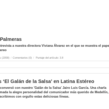
s Palmeras
revista a nuestra directora Viviana Álvarez en el que se muestra el pape
tereo
s (2058)
/
Comentarios (0)
/
Puntaje del artículo: 3.8
s ‘El Galán de la Salsa’ en Latina Estéreo
onversó con nuestro 'Galán de la Salsa' Jairo Luis García. Una charla
mada la alegre personalidad del comunicador más querido de Medellín,
scribimos con orgullo estas deliciosas líneas.