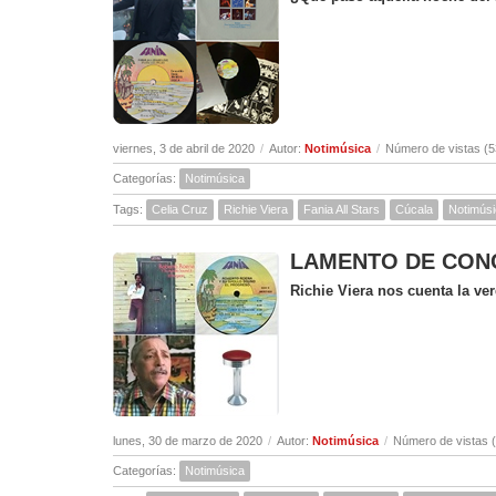
viernes, 3 de abril de 2020
/
Autor:
Notimúsica
/
Número de vistas (5
Categorías:
Notimúsica
Tags:
Celia Cruz
Richie Viera
Fania All Stars
Cúcala
Notimús
LAMENTO DE CONCEP
Richie Viera nos cuenta la v
lunes, 30 de marzo de 2020
/
Autor:
Notimúsica
/
Número de vistas 
Categorías:
Notimúsica