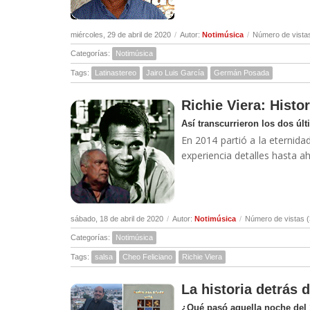
miércoles, 29 de abril de 2020
/
Autor:
Notimúsica
/
Número de vista
Categorías:
Notimúsica
Tags:
Latinastereo
Jairo Luis García
Germán Posada
Richie Viera: Histor
Así transcurrieron los dos úl
En 2014 partió a la eternidad
experiencia detalles hasta a
sábado, 18 de abril de 2020
/
Autor:
Notimúsica
/
Número de vistas 
Categorías:
Notimúsica
Tags:
salsa
Cheo Feliciano
Richie Viera
La historia detrás 
¿Qué pasó aquella noche del 1