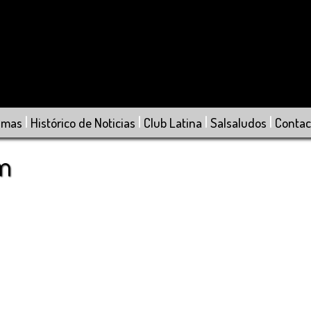
|
|
|
|
amas
Histórico de Noticias
Club Latina
Salsaludos
Contac
om