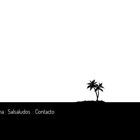
na
Salsaludos
Contacto
|
|