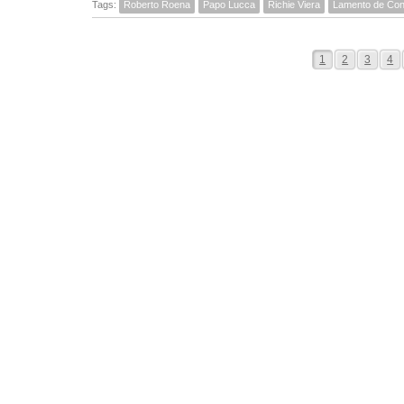
Tags:
Roberto Roena
Papo Lucca
Richie Viera
Lamento de Con
1
2
3
4