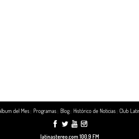
Álbum del Mes
Programas
Blog
Histórico de Noticias
Club Lati
|
|
|
|
latinastereo.com 100.9 FM