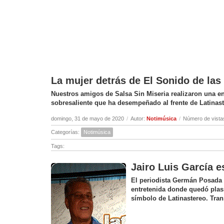
La mujer detrás de El Sonido de la
Nuestros amigos de Salsa Sin Miseria realizaron una ent
sobresaliente que ha desempeñado al frente de Latinas
domingo, 31 de mayo de 2020
/
Autor:
Notimúsica
/
Número de vista
Categorías:
Notimúsica
Tags:
Jairo Luis García e
El periodista Germán Posada c
entretenida donde quedó plas
símbolo de Latinastereo. Tran