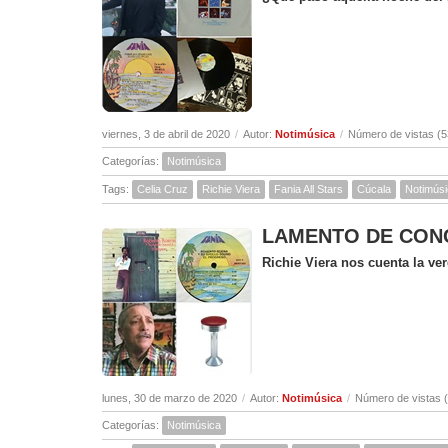
viernes, 3 de abril de 2020
/
Autor:
Notimúsica
/
Número de vistas (5
Categorías:
Notimúsica
Tags:
Celia Cruz
Richie Viera
Fania All Stars
Cúcala
Notimús
LAMENTO DE CONCEP
Richie Viera nos cuenta la v
lunes, 30 de marzo de 2020
/
Autor:
Notimúsica
/
Número de vistas 
Categorías:
Notimúsica