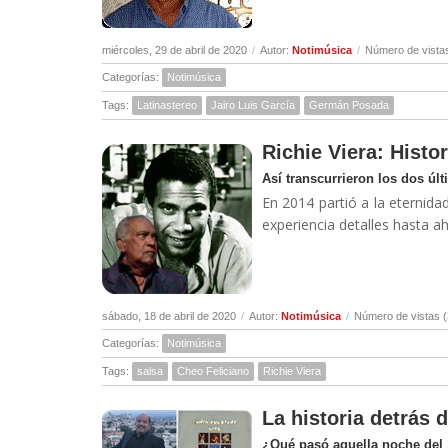
miércoles, 29 de abril de 2020
/
Autor:
Notimúsica
/
Número de vista
Categorías:
Notimúsica
Tags:
Latinastereo
Jairo Luis García
Germán Posada
Richie Viera: Histor
Así transcurrieron los dos úl
En 2014 partió a la eternidad
experiencia detalles hasta a
sábado, 18 de abril de 2020
/
Autor:
Notimúsica
/
Número de vistas 
Categorías:
Notimúsica
Tags:
salsa
Cheo Feliciano
Richie Viera
La historia detrás 
¿Qué pasó aquella noche del 1