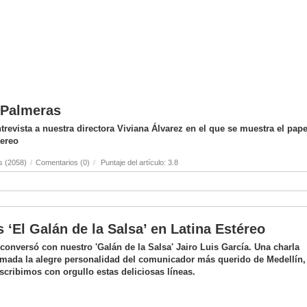
s Palmeras
revista a nuestra directora Viviana Álvarez en el que se muestra el pape
tereo
s (2058)
/
Comentarios (0)
/
Puntaje del artículo: 3.8
s ‘El Galán de la Salsa’ en Latina Estéreo
onversó con nuestro 'Galán de la Salsa' Jairo Luis García. Una charla
mada la alegre personalidad del comunicador más querido de Medellín,
scribimos con orgullo estas deliciosas líneas.