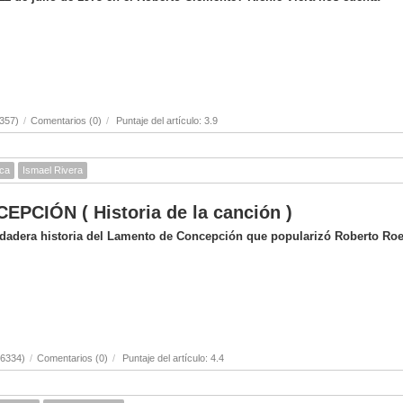
357)
/
Comentarios (0)
/
Puntaje del artículo: 3.9
ica
Ismael Rivera
CIÓN ( Historia de la canción )
erdadera historia del Lamento de Concepción que popularizó Roberto Ro
(6334)
/
Comentarios (0)
/
Puntaje del artículo: 4.4