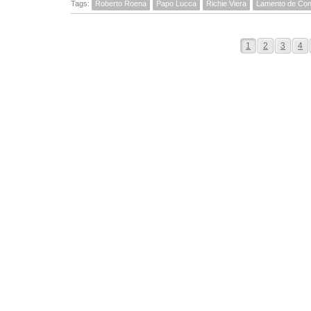
Tags:
Roberto Roena
Papo Lucca
Richie Viera
Lamento de Con
1
2
3
4