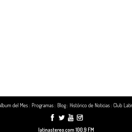
Álbum del Mes
Programas
Blog
Histórico de Noticias
Club Lati
|
|
|
|
latinastereo.com 100.9 FM