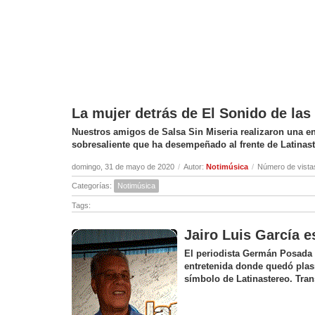
La mujer detrás de El Sonido de la
Nuestros amigos de Salsa Sin Miseria realizaron una ent
sobresaliente que ha desempeñado al frente de Latinas
domingo, 31 de mayo de 2020
/
Autor:
Notimúsica
/
Número de vista
Categorías:
Notimúsica
Tags:
Jairo Luis García e
El periodista Germán Posada c
entretenida donde quedó plas
símbolo de Latinastereo. Tran