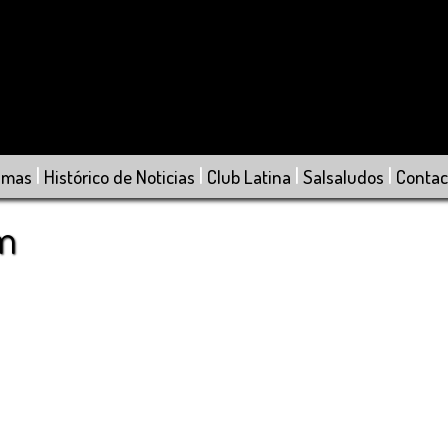
|
|
|
|
amas
Histórico de Noticias
Club Latina
Salsaludos
Contac
om