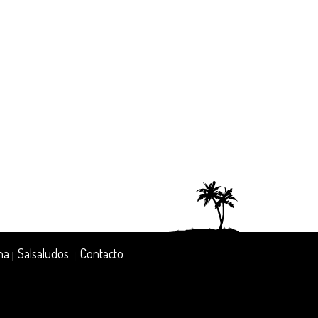
na
Salsaludos
Contacto
|
|