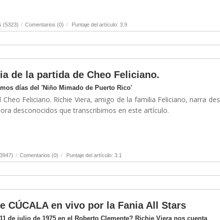
s (5323)
/
Comentarios (0)
/
Puntaje del artículo: 3.9
ia de la partida de Cheo Feliciano.
timos días del 'Niño Mimado de Puerto Rico'
 Cheo Feliciano. Richie Viera, amigo de la familia Feliciano, narra de
hora desconocidos que transcribimos en este artículo.
(3947)
/
Comentarios (0)
/
Puntaje del artículo: 3.1
de CÚCALA en vivo por la Fania All Stars
1 de julio de 1975 en el Roberto Clemente? Richie Viera nos cuenta