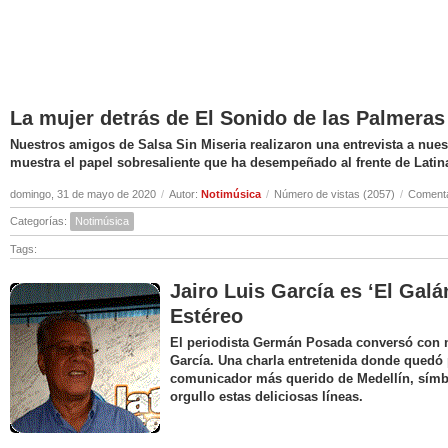
La mujer detrás de El Sonido de las Palmeras
Nuestros amigos de Salsa Sin Miseria realizaron una entrevista a nuest
muestra el papel sobresaliente que ha desempeñado al frente de Latin
domingo, 31 de mayo de 2020
/
Autor:
Notimúsica
/
Número de vistas (2057)
/
Comenta
Categorías:
Notimúsica
Tags:
Jairo Luis García es ‘El Galá
Estéreo
El periodista Germán Posada conversó con nu
García. Una charla entretenida donde quedó 
comunicador más querido de Medellín, símbo
orgullo estas deliciosas líneas.