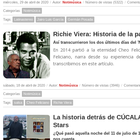
miércoles, 29 de abril de 2020
/
Autor:
Notimúsica
/
Número de vistas (5322)
/
Comenta
Categorías:
Notimúsica
Tags:
Latinastereo
Jairo Luis García
Germán Posada
Richie Viera: Historia de la 
Así transcurrieron los dos últimos días del 
En 2014 partió a la eternidad Cheo Felic
Feliciano, narra desde su experiencia 
transcribimos en este artículo.
sábado, 18 de abril de 2020
/
Autor:
Notimúsica
/
Número de vistas (3946)
/
Comentari
Categorías:
Notimúsica
Tags:
salsa
Cheo Feliciano
Richie Viera
La historia detrás de CÚCALA
Stars
¿Qué pasó aquella noche del 11 de julio de 
nos cuenta