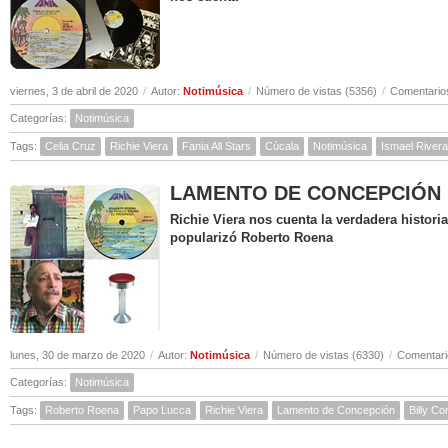
viernes, 3 de abril de 2020
/
Autor:
Notimúsica
/
Número de vistas (5356)
/
Comentarios
Categorías:
Notimúsica
Tags:
Celia Cruz
Richie Viera
Fania All Stars
Cúcala
Notimúsica
Ismael Rivera
LAMENTO DE CONCEPCIÓN ( Hi
Richie Viera nos cuenta la verdadera histor
popularizó Roberto Roena
lunes, 30 de marzo de 2020
/
Autor:
Notimúsica
/
Número de vistas (6330)
/
Comentari
Categorías:
Notimúsica
Tags:
Roberto Roena
Papo Lucca
Richie Viera
Lamento de Concepción
Billy C