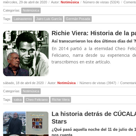
miércoles, 29 de abril de 2020
/
Autor:
Notimúsica
/
Número de vistas (5324)
/
Comenta
Categorías:
Notimúsica
Tags:
Latinastereo
Jairo Luis García
Germán Posada
Richie Viera: Historia de la 
Así transcurrieron los dos últimos días del 
En 2014 partió a la eternidad Cheo Felic
Feliciano, narra desde su experiencia 
transcribimos en este artículo.
sábado, 18 de abril de 2020
/
Autor:
Notimúsica
/
Número de vistas (3947)
/
Comentari
Categorías:
Notimúsica
Tags:
salsa
Cheo Feliciano
Richie Viera
La historia detrás de CÚCALA
Stars
¿Qué pasó aquella noche del 11 de julio de 
nos cuenta