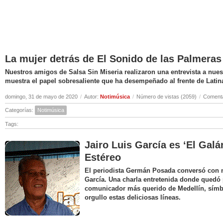
La mujer detrás de El Sonido de las Palmeras
Nuestros amigos de Salsa Sin Miseria realizaron una entrevista a nuest
muestra el papel sobresaliente que ha desempeñado al frente de Latin
domingo, 31 de mayo de 2020
/
Autor:
Notimúsica
/
Número de vistas (2059)
/
Comenta
Categorías:
Notimúsica
Tags:
Jairo Luis García es ‘El Galá
Estéreo
El periodista Germán Posada conversó con nu
García. Una charla entretenida donde quedó 
comunicador más querido de Medellín, símbo
orgullo estas deliciosas líneas.