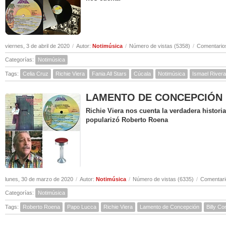
viernes, 3 de abril de 2020
/
Autor:
Notimúsica
/
Número de vistas (5358)
/
Comentarios
Categorías:
Notimúsica
Tags:
Celia Cruz
Richie Viera
Fania All Stars
Cúcala
Notimúsica
Ismael Rivera
LAMENTO DE CONCEPCIÓN ( Hi
Richie Viera nos cuenta la verdadera histor
popularizó Roberto Roena
lunes, 30 de marzo de 2020
/
Autor:
Notimúsica
/
Número de vistas (6335)
/
Comentari
Categorías:
Notimúsica
Tags:
Roberto Roena
Papo Lucca
Richie Viera
Lamento de Concepción
Billy C