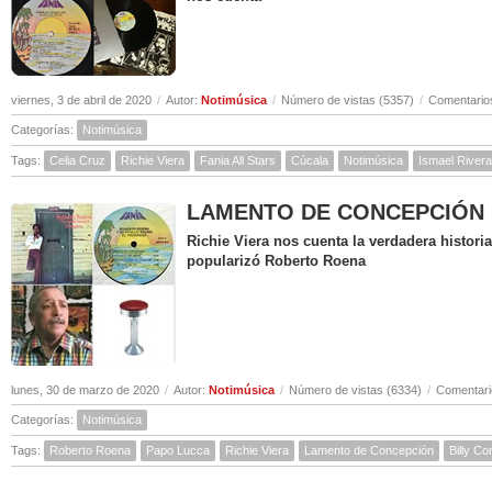
viernes, 3 de abril de 2020
/
Autor:
Notimúsica
/
Número de vistas (5357)
/
Comentarios
Categorías:
Notimúsica
Tags:
Celia Cruz
Richie Viera
Fania All Stars
Cúcala
Notimúsica
Ismael Rivera
LAMENTO DE CONCEPCIÓN ( Hi
Richie Viera nos cuenta la verdadera histor
popularizó Roberto Roena
lunes, 30 de marzo de 2020
/
Autor:
Notimúsica
/
Número de vistas (6334)
/
Comentari
Categorías:
Notimúsica
Tags:
Roberto Roena
Papo Lucca
Richie Viera
Lamento de Concepción
Billy C