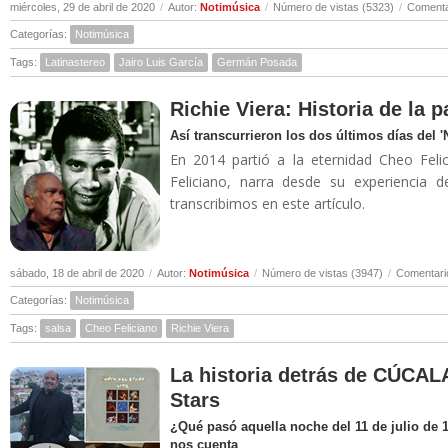
miércoles, 29 de abril de 2020
/
Autor:
Notimúsica
/
Número de vistas (5323)
/
Comenta
Categorías:
Notimúsica
Tags:
Latinastereo
Jairo Luis García
Germán Posada
Richie Viera: Historia de la 
Así transcurrieron los dos últimos días del 
En 2014 partió a la eternidad Cheo Felic
Feliciano, narra desde su experiencia 
transcribimos en este artículo.
sábado, 18 de abril de 2020
/
Autor:
Notimúsica
/
Número de vistas (3947)
/
Comentari
Categorías:
Notimúsica
Tags:
salsa
Cheo Feliciano
Richie Viera
La historia detrás de CÚCALA
Stars
¿Qué pasó aquella noche del 11 de julio de 
nos cuenta