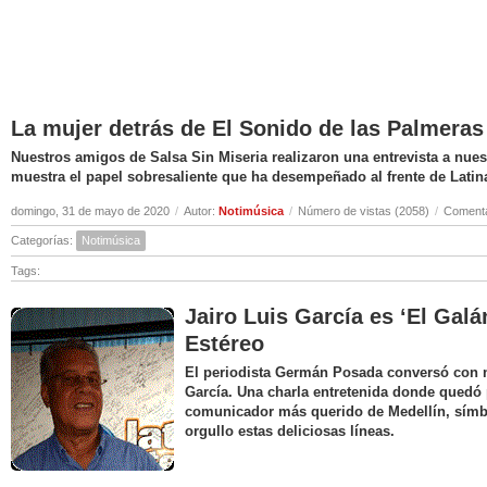
La mujer detrás de El Sonido de las Palmeras
Nuestros amigos de Salsa Sin Miseria realizaron una entrevista a nuest
muestra el papel sobresaliente que ha desempeñado al frente de Latin
domingo, 31 de mayo de 2020
/
Autor:
Notimúsica
/
Número de vistas (2058)
/
Comenta
Categorías:
Notimúsica
Tags:
Jairo Luis García es ‘El Galá
Estéreo
El periodista Germán Posada conversó con nu
García. Una charla entretenida donde quedó 
comunicador más querido de Medellín, símbo
orgullo estas deliciosas líneas.