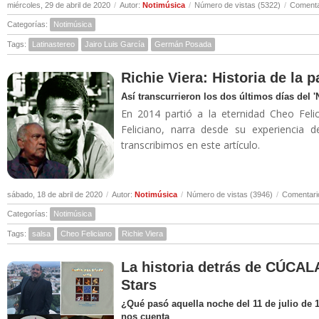
miércoles, 29 de abril de 2020
/
Autor:
Notimúsica
/
Número de vistas (5322)
/
Comenta
Categorías:
Notimúsica
Tags:
Latinastereo
Jairo Luis García
Germán Posada
Richie Viera: Historia de la 
Así transcurrieron los dos últimos días del 
En 2014 partió a la eternidad Cheo Felic
Feliciano, narra desde su experiencia 
transcribimos en este artículo.
sábado, 18 de abril de 2020
/
Autor:
Notimúsica
/
Número de vistas (3946)
/
Comentari
Categorías:
Notimúsica
Tags:
salsa
Cheo Feliciano
Richie Viera
La historia detrás de CÚCALA
Stars
¿Qué pasó aquella noche del 11 de julio de 
nos cuenta