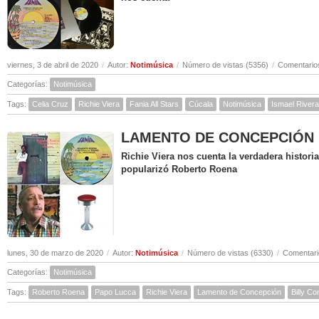
viernes, 3 de abril de 2020
/
Autor:
Notimúsica
/
Número de vistas (5356)
/
Comentarios
Categorías:
Notimúsica
Tags:
Celia Cruz
Richie Viera
Fania All Stars
Cúcala
Notimúsica
Ismael Rivera
LAMENTO DE CONCEPCIÓN ( Hi
Richie Viera nos cuenta la verdadera histor
popularizó Roberto Roena
lunes, 30 de marzo de 2020
/
Autor:
Notimúsica
/
Número de vistas (6330)
/
Comentari
Categorías:
Notimúsica
Tags:
Roberto Roena
Papo Lucca
Richie Viera
Lamento de Concepción
Billy C