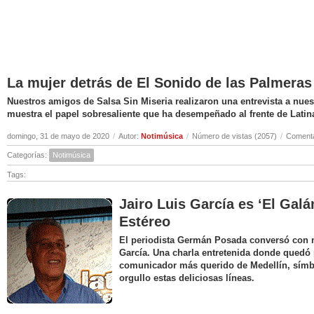
La mujer detrás de El Sonido de las Palmeras
Nuestros amigos de Salsa Sin Miseria realizaron una entrevista a nuest
muestra el papel sobresaliente que ha desempeñado al frente de Latin
domingo, 31 de mayo de 2020
/
Autor:
Notimúsica
/
Número de vistas (2057)
/
Comenta
Categorías:
Notimúsica
Tags:
Jairo Luis García es ‘El Galá
Estéreo
El periodista Germán Posada conversó con nu
García. Una charla entretenida donde quedó 
comunicador más querido de Medellín, símbo
orgullo estas deliciosas líneas.