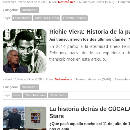
miércoles, 29 de abril de 2020
/
Autor:
Notimúsica
/
Número de vistas (5322)
/
Comenta
Categorías:
Notimúsica
Tags:
Latinastereo
Jairo Luis García
Germán Posada
Richie Viera: Historia de la 
Así transcurrieron los dos últimos días del 
En 2014 partió a la eternidad Cheo Felic
Feliciano, narra desde su experiencia 
transcribimos en este artículo.
sábado, 18 de abril de 2020
/
Autor:
Notimúsica
/
Número de vistas (3946)
/
Comentari
Categorías:
Notimúsica
Tags:
salsa
Cheo Feliciano
Richie Viera
La historia detrás de CÚCALA
Stars
¿Qué pasó aquella noche del 11 de julio de 
nos cuenta