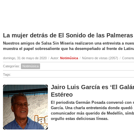
La mujer detrás de El Sonido de las Palmeras
Nuestros amigos de Salsa Sin Miseria realizaron una entrevista a nuest
muestra el papel sobresaliente que ha desempeñado al frente de Latin
domingo, 31 de mayo de 2020
/
Autor:
Notimúsica
/
Número de vistas (2057)
/
Comenta
Categorías:
Notimúsica
Tags:
Jairo Luis García es ‘El Galá
Estéreo
El periodista Germán Posada conversó con nu
García. Una charla entretenida donde quedó 
comunicador más querido de Medellín, símbo
orgullo estas deliciosas líneas.