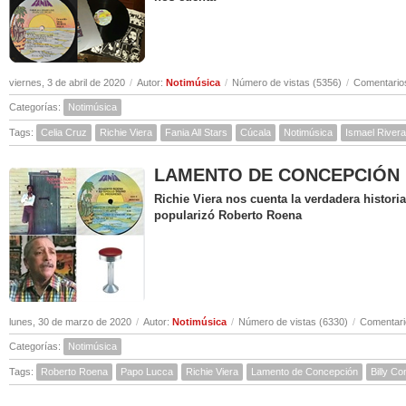
viernes, 3 de abril de 2020
/
Autor:
Notimúsica
/
Número de vistas (5356)
/
Comentarios
Categorías:
Notimúsica
Tags:
Celia Cruz
Richie Viera
Fania All Stars
Cúcala
Notimúsica
Ismael Rivera
LAMENTO DE CONCEPCIÓN ( Hi
Richie Viera nos cuenta la verdadera histor
popularizó Roberto Roena
lunes, 30 de marzo de 2020
/
Autor:
Notimúsica
/
Número de vistas (6330)
/
Comentari
Categorías:
Notimúsica
Tags:
Roberto Roena
Papo Lucca
Richie Viera
Lamento de Concepción
Billy C