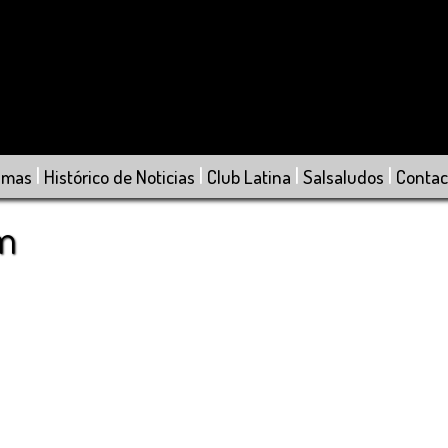
|
|
|
|
amas
Histórico de Noticias
Club Latina
Salsaludos
Contac
om