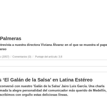
s Palmeras
revista a nuestra directora Viviana Álvarez en el que se muestra el pape
tereo
s (2057)
/
Comentarios (0)
/
Puntaje del artículo: 3.8
s ‘El Galán de la Salsa’ en Latina Estéreo
onversó con nuestro 'Galán de la Salsa' Jairo Luis García. Una charla
mada la alegre personalidad del comunicador más querido de Medellín,
scribimos con orgullo estas deliciosas líneas.