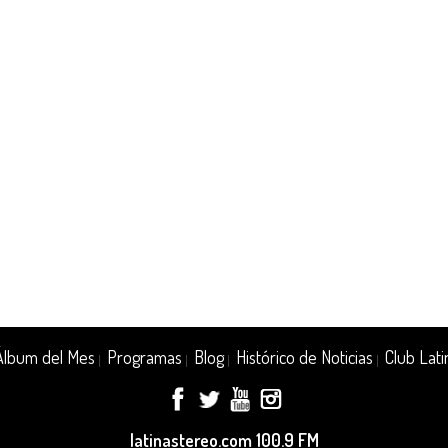
Álbum del Mes
Programas
Blog
Histórico de Noticias
Club Lati
|
|
|
|
latinastereo.com 100.9 FM