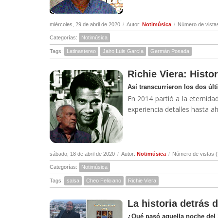
miércoles, 29 de abril de 2020
/
Autor:
Notimúsica
/
Número de vista
Categorías:
Notimúsica
Tags:
Latinastereo
Jairo Luis García
Germán Posada
Richie Viera: Histor
Así transcurrieron los dos úl
En 2014 partió a la eternidad
experiencia detalles hasta a
sábado, 18 de abril de 2020
/
Autor:
Notimúsica
/
Número de vistas 
Categorías:
Notimúsica
Tags:
salsa
Cheo Feliciano
Richie Viera
La historia detrás 
¿Qué pasó aquella noche del 1