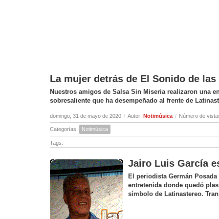
La mujer detrás de El Sonido de la
Nuestros amigos de Salsa Sin Miseria realizaron una ent
sobresaliente que ha desempeñado al frente de Latinas
domingo, 31 de mayo de 2020
/
Autor:
Notimúsica
/
Número de vista
Categorías:
Notimúsica
Tags:
Jairo Luis García e
El periodista Germán Posada c
entretenida donde quedó plas
símbolo de Latinastereo. Tran