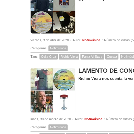
viernes, 3 de abril de 2020
/
Autor:
Notimúsica
/
Número de vistas (5
Categorías:
Notimúsica
Tags:
Celia Cruz
Richie Viera
Fania All Stars
Cúcala
Notimús
LAMENTO DE CONCEP
Richie Viera nos cuenta la v
lunes, 30 de marzo de 2020
/
Autor:
Notimúsica
/
Número de vistas 
Categorías:
Notimúsica