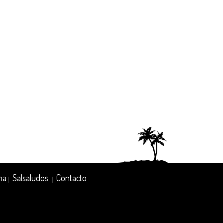
na
Salsaludos
Contacto
|
|