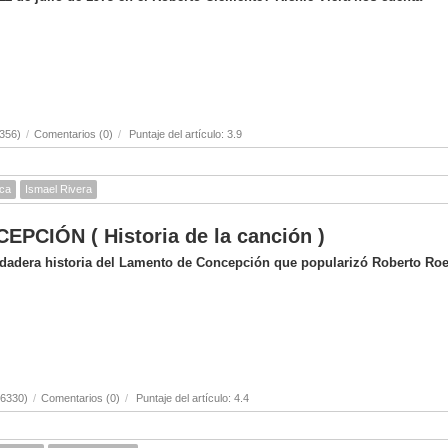
356)
/
Comentarios (0)
/
Puntaje del artículo: 3.9
ica
Ismael Rivera
CIÓN ( Historia de la canción )
erdadera historia del Lamento de Concepción que popularizó Roberto Ro
(6330)
/
Comentarios (0)
/
Puntaje del artículo: 4.4