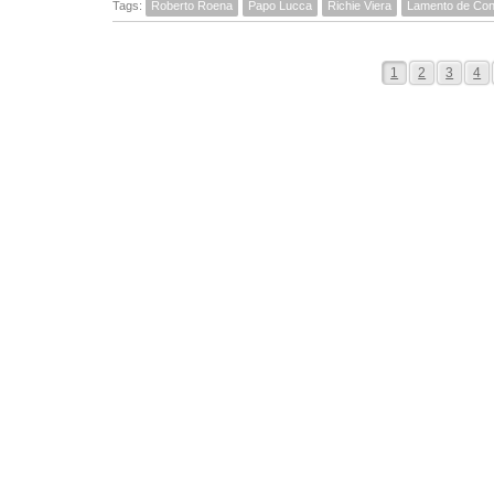
Tags:
Roberto Roena
Papo Lucca
Richie Viera
Lamento de Con
1
2
3
4