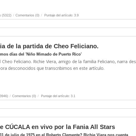
s (5322)
/
Comentarios (0)
/
Puntaje del artículo: 3.9
ia de la partida de Cheo Feliciano.
timos días del 'Niño Mimado de Puerto Rico'
 Cheo Feliciano. Richie Viera, amigo de la familia Feliciano, narra de
hora desconocidos que transcribimos en este artículo.
(3946)
/
Comentarios (0)
/
Puntaje del artículo: 3.1
de CÚCALA en vivo por la Fania All Stars
1 de julio de 1975 en el Roberto Clemente? Richie Viera nos cuenta