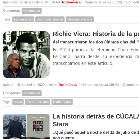
miércoles, 29 de abril de 2020
/
Autor:
Notimúsica
/
Número de vistas (5322)
/
Comenta
Categorías:
Notimúsica
Tags:
Latinastereo
Jairo Luis García
Germán Posada
Richie Viera: Historia de la 
Así transcurrieron los dos últimos días del 
En 2014 partió a la eternidad Cheo Felic
Feliciano, narra desde su experiencia 
transcribimos en este artículo.
sábado, 18 de abril de 2020
/
Autor:
Notimúsica
/
Número de vistas (3946)
/
Comentari
Categorías:
Notimúsica
Tags:
salsa
Cheo Feliciano
Richie Viera
La historia detrás de CÚCALA
Stars
¿Qué pasó aquella noche del 11 de julio de 
nos cuenta