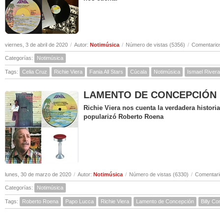
viernes, 3 de abril de 2020
/
Autor:
Notimúsica
/
Número de vistas (5356)
/
Comentarios
Categorías:
Notimúsica
Tags:
Celia Cruz
Richie Viera
Fania All Stars
Cúcala
Notimúsica
Ismael Rivera
LAMENTO DE CONCEPCIÓN ( Hi
Richie Viera nos cuenta la verdadera histor
popularizó Roberto Roena
lunes, 30 de marzo de 2020
/
Autor:
Notimúsica
/
Número de vistas (6330)
/
Comentari
Categorías:
Notimúsica
Tags:
Roberto Roena
Papo Lucca
Richie Viera
Lamento de Concepción
Billy C