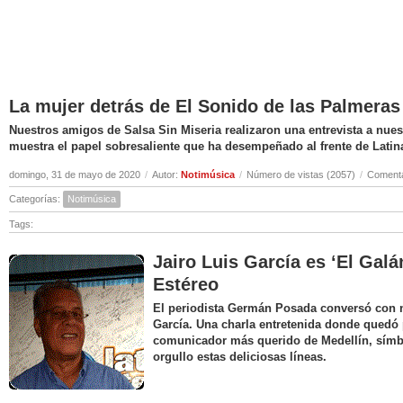
La mujer detrás de El Sonido de las Palmeras
Nuestros amigos de Salsa Sin Miseria realizaron una entrevista a nuest
muestra el papel sobresaliente que ha desempeñado al frente de Latin
domingo, 31 de mayo de 2020
/
Autor:
Notimúsica
/
Número de vistas (2057)
/
Comenta
Categorías:
Notimúsica
Tags:
Jairo Luis García es ‘El Galá
Estéreo
El periodista Germán Posada conversó con nu
García. Una charla entretenida donde quedó 
comunicador más querido de Medellín, símbo
orgullo estas deliciosas líneas.