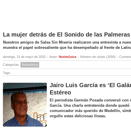
La mujer detrás de El Sonido de las Palmeras
Nuestros amigos de Salsa Sin Miseria realizaron una entrevista a nuest
muestra el papel sobresaliente que ha desempeñado al frente de Latin
domingo, 31 de mayo de 2020
/
Autor:
Notimúsica
/
Número de vistas (2058)
/
Comenta
Categorías:
Notimúsica
Tags:
Jairo Luis García es ‘El Galá
Estéreo
El periodista Germán Posada conversó con nu
García. Una charla entretenida donde quedó 
comunicador más querido de Medellín, símbo
orgullo estas deliciosas líneas.