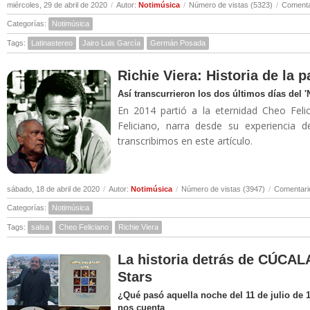
miércoles, 29 de abril de 2020
/
Autor:
Notimúsica
/
Número de vistas (5323)
/
Comenta
Categorías:
Notimúsica
Tags:
Latinastereo
Jairo Luis García
Germán Posada
Richie Viera: Historia de la 
Así transcurrieron los dos últimos días del 
En 2014 partió a la eternidad Cheo Felic
Feliciano, narra desde su experiencia 
transcribimos en este artículo.
sábado, 18 de abril de 2020
/
Autor:
Notimúsica
/
Número de vistas (3947)
/
Comentari
Categorías:
Notimúsica
Tags:
salsa
Cheo Feliciano
Richie Viera
La historia detrás de CÚCALA
Stars
¿Qué pasó aquella noche del 11 de julio de 
nos cuenta