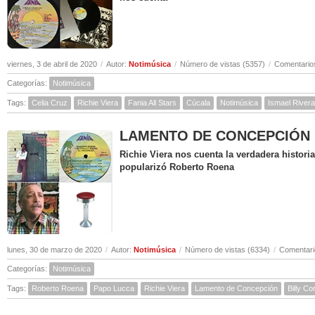
viernes, 3 de abril de 2020
/
Autor:
Notimúsica
/
Número de vistas (5357)
/
Comentarios
Categorías:
Notimúsica
Tags:
Celia Cruz
Richie Viera
Fania All Stars
Cúcala
Notimúsica
Ismael Rivera
LAMENTO DE CONCEPCIÓN ( Hi
Richie Viera nos cuenta la verdadera histor
popularizó Roberto Roena
lunes, 30 de marzo de 2020
/
Autor:
Notimúsica
/
Número de vistas (6334)
/
Comentari
Categorías:
Notimúsica
Tags:
Roberto Roena
Papo Lucca
Richie Viera
Lamento de Concepción
Billy C