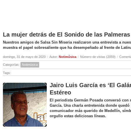
La mujer detrás de El Sonido de las Palmeras
Nuestros amigos de Salsa Sin Miseria realizaron una entrevista a nuest
muestra el papel sobresaliente que ha desempeñado al frente de Latin
domingo, 31 de mayo de 2020
/
Autor:
Notimúsica
/
Número de vistas (2059)
/
Comenta
Categorías:
Notimúsica
Tags:
Jairo Luis García es ‘El Galá
Estéreo
El periodista Germán Posada conversó con nu
García. Una charla entretenida donde quedó 
comunicador más querido de Medellín, símbo
orgullo estas deliciosas líneas.