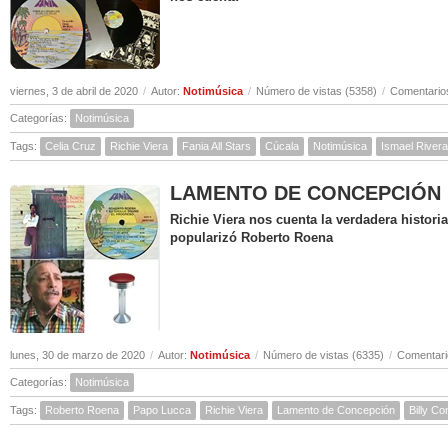
viernes, 3 de abril de 2020
/
Autor:
Notimúsica
/
Número de vistas (5358)
/
Comentarios
Categorías:
Notimúsica
Tags:
Celia Cruz
Richie Viera
Fania All Stars
Cúcala
Notimúsica
Ismael Rivera
LAMENTO DE CONCEPCIÓN ( Hi
Richie Viera nos cuenta la verdadera histor
popularizó Roberto Roena
lunes, 30 de marzo de 2020
/
Autor:
Notimúsica
/
Número de vistas (6335)
/
Comentari
Categorías:
Notimúsica
Tags:
Roberto Roena
Papo Lucca
Richie Viera
Lamento de Concepción
Billy C