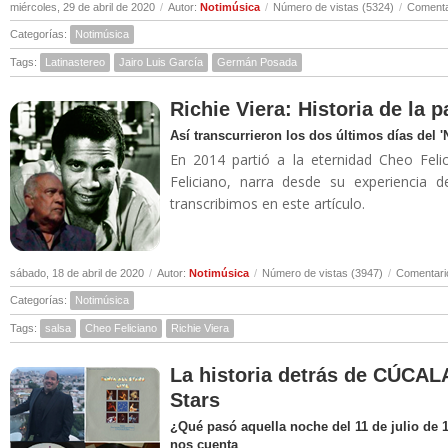
miércoles, 29 de abril de 2020
/
Autor:
Notimúsica
/
Número de vistas (5324)
/
Comenta
Categorías:
Notimúsica
Tags:
Latinastereo
Jairo Luis García
Germán Posada
Richie Viera: Historia de la 
Así transcurrieron los dos últimos días del 
En 2014 partió a la eternidad Cheo Felic
Feliciano, narra desde su experiencia 
transcribimos en este artículo.
sábado, 18 de abril de 2020
/
Autor:
Notimúsica
/
Número de vistas (3947)
/
Comentari
Categorías:
Notimúsica
Tags:
salsa
Cheo Feliciano
Richie Viera
La historia detrás de CÚCALA
Stars
¿Qué pasó aquella noche del 11 de julio de 
nos cuenta