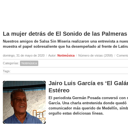
La mujer detrás de El Sonido de las Palmeras
Nuestros amigos de Salsa Sin Miseria realizaron una entrevista a nuest
muestra el papel sobresaliente que ha desempeñado al frente de Latin
domingo, 31 de mayo de 2020
/
Autor:
Notimúsica
/
Número de vistas (2058)
/
Comenta
Categorías:
Notimúsica
Tags:
Jairo Luis García es ‘El Galá
Estéreo
El periodista Germán Posada conversó con nu
García. Una charla entretenida donde quedó 
comunicador más querido de Medellín, símbo
orgullo estas deliciosas líneas.