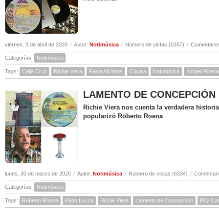
viernes, 3 de abril de 2020
/
Autor:
Notimúsica
/
Número de vistas (5357)
/
Comentarios
Categorías:
Notimúsica
Tags:
Celia Cruz
Richie Viera
Fania All Stars
Cúcala
Notimúsica
Ismael Rivera
LAMENTO DE CONCEPCIÓN ( Hi
Richie Viera nos cuenta la verdadera histor
popularizó Roberto Roena
lunes, 30 de marzo de 2020
/
Autor:
Notimúsica
/
Número de vistas (6334)
/
Comentari
Categorías:
Notimúsica
Tags:
Roberto Roena
Papo Lucca
Richie Viera
Lamento de Concepción
Billy C