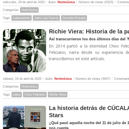
miércoles, 29 de abril de 2020
/
Autor:
Notimúsica
/
Número de vistas (5323)
/
Comenta
Categorías:
Notimúsica
Tags:
Latinastereo
Jairo Luis García
Germán Posada
Richie Viera: Historia de la 
Así transcurrieron los dos últimos días del 
En 2014 partió a la eternidad Cheo Felic
Feliciano, narra desde su experiencia 
transcribimos en este artículo.
sábado, 18 de abril de 2020
/
Autor:
Notimúsica
/
Número de vistas (3947)
/
Comentari
Categorías:
Notimúsica
Tags:
salsa
Cheo Feliciano
Richie Viera
La historia detrás de CÚCALA
Stars
¿Qué pasó aquella noche del 11 de julio de 
nos cuenta