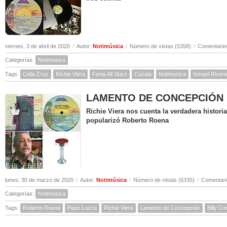
viernes, 3 de abril de 2020
/
Autor:
Notimúsica
/
Número de vistas (5358)
/
Comentarios
Categorías:
Notimúsica
Tags:
Celia Cruz
Richie Viera
Fania All Stars
Cúcala
Notimúsica
Ismael Rivera
LAMENTO DE CONCEPCIÓN ( Hi
Richie Viera nos cuenta la verdadera histor
popularizó Roberto Roena
lunes, 30 de marzo de 2020
/
Autor:
Notimúsica
/
Número de vistas (6335)
/
Comentari
Categorías:
Notimúsica
Tags:
Roberto Roena
Papo Lucca
Richie Viera
Lamento de Concepción
Billy C