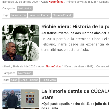
miércoles, 29 de abril de 2020
/
Autor:
Notimúsica
/
Número de vistas (5324)
/
Comenta
Categorías:
Notimúsica
Tags:
Latinastereo
Jairo Luis García
Germán Posada
Richie Viera: Historia de la 
Así transcurrieron los dos últimos días del 
En 2014 partió a la eternidad Cheo Felic
Feliciano, narra desde su experiencia 
transcribimos en este artículo.
sábado, 18 de abril de 2020
/
Autor:
Notimúsica
/
Número de vistas (3947)
/
Comentari
Categorías:
Notimúsica
Tags:
salsa
Cheo Feliciano
Richie Viera
La historia detrás de CÚCALA
Stars
¿Qué pasó aquella noche del 11 de julio de 
nos cuenta