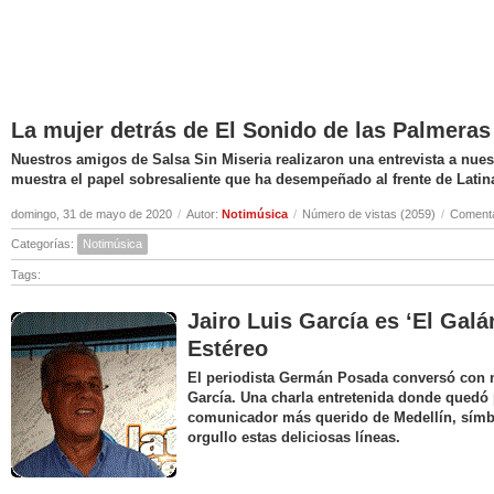
La mujer detrás de El Sonido de las Palmeras
Nuestros amigos de Salsa Sin Miseria realizaron una entrevista a nuest
muestra el papel sobresaliente que ha desempeñado al frente de Latin
domingo, 31 de mayo de 2020
/
Autor:
Notimúsica
/
Número de vistas (2059)
/
Comenta
Categorías:
Notimúsica
Tags:
Jairo Luis García es ‘El Galá
Estéreo
El periodista Germán Posada conversó con nu
García. Una charla entretenida donde quedó 
comunicador más querido de Medellín, símbo
orgullo estas deliciosas líneas.