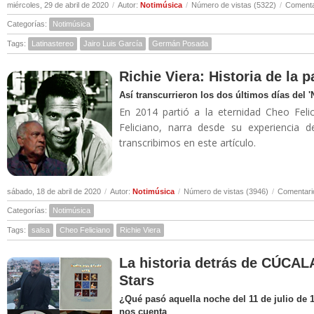
miércoles, 29 de abril de 2020
/
Autor:
Notimúsica
/
Número de vistas (5322)
/
Comenta
Categorías:
Notimúsica
Tags:
Latinastereo
Jairo Luis García
Germán Posada
Richie Viera: Historia de la 
Así transcurrieron los dos últimos días del 
En 2014 partió a la eternidad Cheo Felic
Feliciano, narra desde su experiencia 
transcribimos en este artículo.
sábado, 18 de abril de 2020
/
Autor:
Notimúsica
/
Número de vistas (3946)
/
Comentari
Categorías:
Notimúsica
Tags:
salsa
Cheo Feliciano
Richie Viera
La historia detrás de CÚCALA
Stars
¿Qué pasó aquella noche del 11 de julio de 
nos cuenta