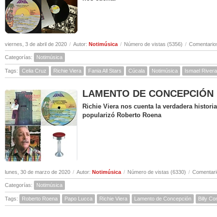
viernes, 3 de abril de 2020
/
Autor:
Notimúsica
/
Número de vistas (5356)
/
Comentarios
Categorías:
Notimúsica
Tags:
Celia Cruz
Richie Viera
Fania All Stars
Cúcala
Notimúsica
Ismael Rivera
LAMENTO DE CONCEPCIÓN ( Hi
Richie Viera nos cuenta la verdadera histor
popularizó Roberto Roena
lunes, 30 de marzo de 2020
/
Autor:
Notimúsica
/
Número de vistas (6330)
/
Comentari
Categorías:
Notimúsica
Tags:
Roberto Roena
Papo Lucca
Richie Viera
Lamento de Concepción
Billy C