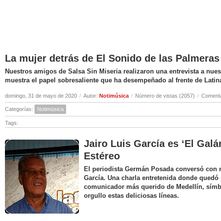
La mujer detrás de El Sonido de las Palmeras
Nuestros amigos de Salsa Sin Miseria realizaron una entrevista a nuest
muestra el papel sobresaliente que ha desempeñado al frente de Latin
domingo, 31 de mayo de 2020
/
Autor:
Notimúsica
/
Número de vistas (2057)
/
Comenta
Categorías:
Notimúsica
Tags:
Jairo Luis García es ‘El Galá
Estéreo
El periodista Germán Posada conversó con nu
García. Una charla entretenida donde quedó 
comunicador más querido de Medellín, símbo
orgullo estas deliciosas líneas.