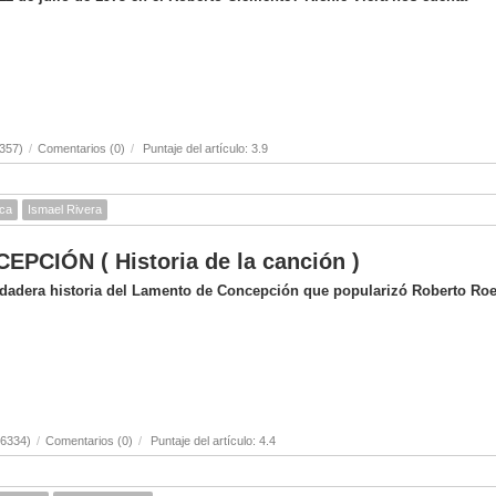
357)
/
Comentarios (0)
/
Puntaje del artículo: 3.9
ica
Ismael Rivera
CIÓN ( Historia de la canción )
erdadera historia del Lamento de Concepción que popularizó Roberto Ro
(6334)
/
Comentarios (0)
/
Puntaje del artículo: 4.4