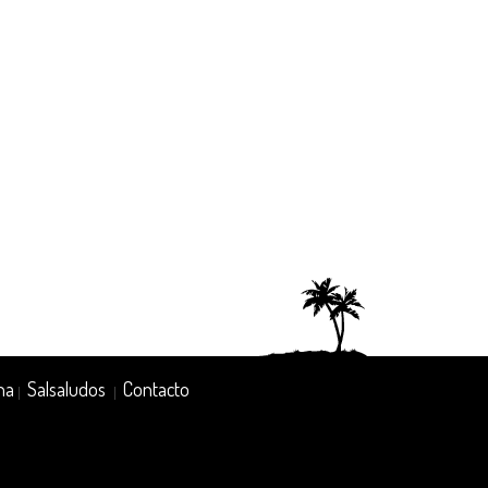
na
Salsaludos
Contacto
|
|