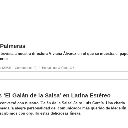
s Palmeras
revista a nuestra directora Viviana Álvarez en el que se muestra el pape
tereo
s (2058)
/
Comentarios (0)
/
Puntaje del artículo: 3.8
s ‘El Galán de la Salsa’ en Latina Estéreo
onversó con nuestro 'Galán de la Salsa' Jairo Luis García. Una charla
mada la alegre personalidad del comunicador más querido de Medellín,
scribimos con orgullo estas deliciosas líneas.