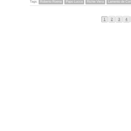
Tags:
Roberto Roena
Papo Lucca
Richie Viera
Lamento de Con
1
2
3
4