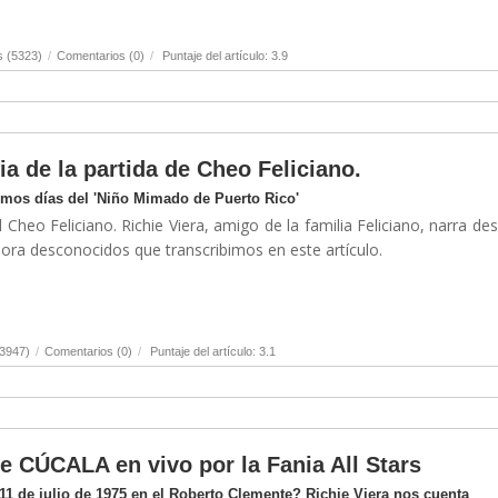
s (5323)
/
Comentarios (0)
/
Puntaje del artículo: 3.9
ia de la partida de Cheo Feliciano.
timos días del 'Niño Mimado de Puerto Rico'
 Cheo Feliciano. Richie Viera, amigo de la familia Feliciano, narra de
hora desconocidos que transcribimos en este artículo.
(3947)
/
Comentarios (0)
/
Puntaje del artículo: 3.1
de CÚCALA en vivo por la Fania All Stars
1 de julio de 1975 en el Roberto Clemente? Richie Viera nos cuenta