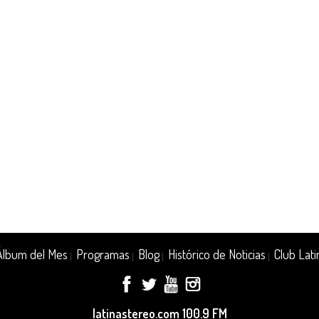
Álbum del Mes
Programas
Blog
Histórico de Noticias
Club Lati
|
|
|
|
latinastereo.com 100.9 FM