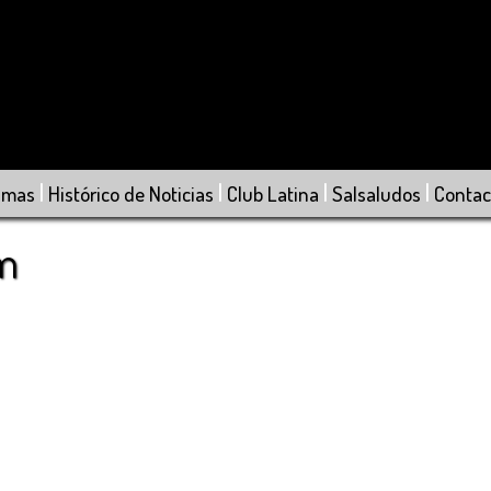
|
|
|
|
amas
Histórico de Noticias
Club Latina
Salsaludos
Contac
om