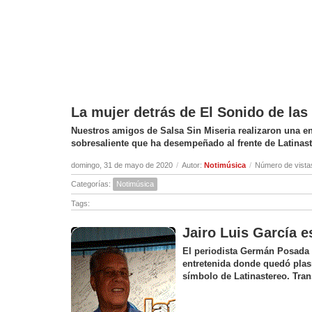
La mujer detrás de El Sonido de la
Nuestros amigos de Salsa Sin Miseria realizaron una ent
sobresaliente que ha desempeñado al frente de Latinas
domingo, 31 de mayo de 2020
/
Autor:
Notimúsica
/
Número de vista
Categorías:
Notimúsica
Tags:
Jairo Luis García e
El periodista Germán Posada c
entretenida donde quedó plas
símbolo de Latinastereo. Tran