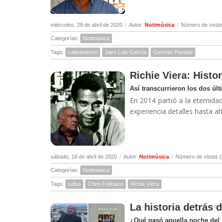
miércoles, 29 de abril de 2020
/
Autor:
Notimúsica
/
Número de vista
Categorías:
Notimúsica
Tags:
Latinastereo
Jairo Luis García
Germán Posada
Richie Viera: Histor
Así transcurrieron los dos úl
En 2014 partió a la eternidad
experiencia detalles hasta a
sábado, 18 de abril de 2020
/
Autor:
Notimúsica
/
Número de vistas 
Categorías:
Notimúsica
Tags:
salsa
Cheo Feliciano
Richie Viera
La historia detrás 
¿Qué pasó aquella noche del 1