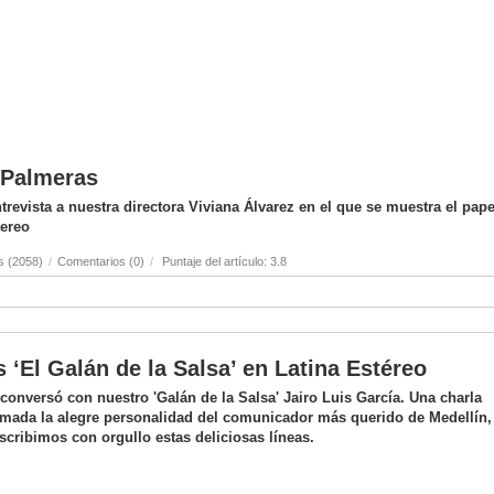
s Palmeras
revista a nuestra directora Viviana Álvarez en el que se muestra el pape
tereo
s (2058)
/
Comentarios (0)
/
Puntaje del artículo: 3.8
s ‘El Galán de la Salsa’ en Latina Estéreo
onversó con nuestro 'Galán de la Salsa' Jairo Luis García. Una charla
mada la alegre personalidad del comunicador más querido de Medellín,
scribimos con orgullo estas deliciosas líneas.