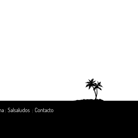
na
Salsaludos
Contacto
|
|