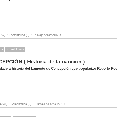
357)
/
Comentarios (0)
/
Puntaje del artículo: 3.9
ica
Ismael Rivera
CIÓN ( Historia de la canción )
erdadera historia del Lamento de Concepción que popularizó Roberto Ro
(6334)
/
Comentarios (0)
/
Puntaje del artículo: 4.4