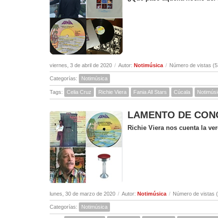
viernes, 3 de abril de 2020
/
Autor:
Notimúsica
/
Número de vistas (5
Categorías:
Notimúsica
Tags:
Celia Cruz
Richie Viera
Fania All Stars
Cúcala
Notimús
LAMENTO DE CONCEP
Richie Viera nos cuenta la v
lunes, 30 de marzo de 2020
/
Autor:
Notimúsica
/
Número de vistas 
Categorías:
Notimúsica