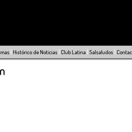
|
|
|
|
amas
Histórico de Noticias
Club Latina
Salsaludos
Contac
om