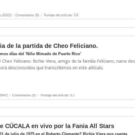
s (5323)
/
Comentarios (0)
/
Puntaje del artículo: 3.9
ia de la partida de Cheo Feliciano.
timos días del 'Niño Mimado de Puerto Rico'
 Cheo Feliciano. Richie Viera, amigo de la familia Feliciano, narra de
hora desconocidos que transcribimos en este artículo.
(3947)
/
Comentarios (0)
/
Puntaje del artículo: 3.1
de CÚCALA en vivo por la Fania All Stars
1 de julio de 1975 en el Roberto Clemente? Richie Viera nos cuenta