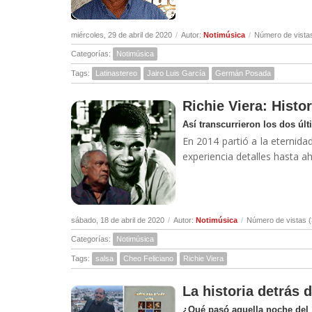
miércoles, 29 de abril de 2020
/
Autor:
Notimúsica
/
Número de vista
Categorías:
Notimúsica
Tags:
Latinastereo
Jairo Luis García
Germán Posada
Richie Viera: Histor
Así transcurrieron los dos úl
En 2014 partió a la eternidad
experiencia detalles hasta a
sábado, 18 de abril de 2020
/
Autor:
Notimúsica
/
Número de vistas 
Categorías:
Notimúsica
Tags:
salsa
Cheo Feliciano
Richie Viera
La historia detrás 
¿Qué pasó aquella noche del 1