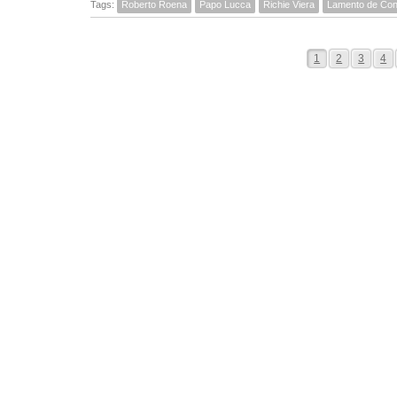
Tags:
Roberto Roena
Papo Lucca
Richie Viera
Lamento de Con
1
2
3
4