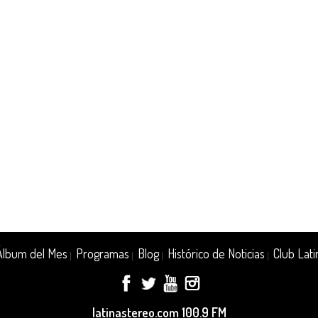
Álbum del Mes
Programas
Blog
Histórico de Noticias
Club Lati
|
|
|
|
latinastereo.com 100.9 FM