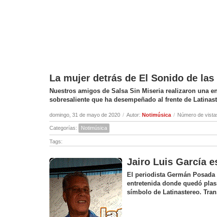
La mujer detrás de El Sonido de la
Nuestros amigos de Salsa Sin Miseria realizaron una ent
sobresaliente que ha desempeñado al frente de Latinas
domingo, 31 de mayo de 2020
/
Autor:
Notimúsica
/
Número de vista
Categorías:
Notimúsica
Tags:
Jairo Luis García e
El periodista Germán Posada c
entretenida donde quedó plas
símbolo de Latinastereo. Tran