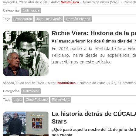
miércoles, 29 de abril de 2020
/
Autor:
Notimúsica
/
Número de vistas (5323)
/
Comenta
Categorías:
Notimúsica
Tags:
Latinastereo
Jairo Luis García
Germán Posada
Richie Viera: Historia de la 
Así transcurrieron los dos últimos días del 
En 2014 partió a la eternidad Cheo Felic
Feliciano, narra desde su experiencia 
transcribimos en este artículo.
sábado, 18 de abril de 2020
/
Autor:
Notimúsica
/
Número de vistas (3947)
/
Comentari
Categorías:
Notimúsica
Tags:
salsa
Cheo Feliciano
Richie Viera
La historia detrás de CÚCALA
Stars
¿Qué pasó aquella noche del 11 de julio de 
nos cuenta