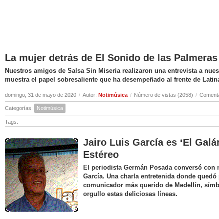
La mujer detrás de El Sonido de las Palmeras
Nuestros amigos de Salsa Sin Miseria realizaron una entrevista a nuest
muestra el papel sobresaliente que ha desempeñado al frente de Latin
domingo, 31 de mayo de 2020
/
Autor:
Notimúsica
/
Número de vistas (2058)
/
Comenta
Categorías:
Notimúsica
Tags:
Jairo Luis García es ‘El Galá
Estéreo
El periodista Germán Posada conversó con nu
García. Una charla entretenida donde quedó 
comunicador más querido de Medellín, símbo
orgullo estas deliciosas líneas.