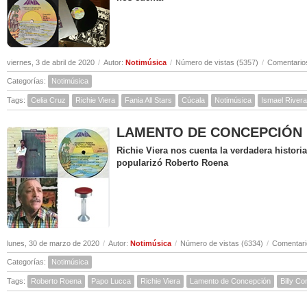
viernes, 3 de abril de 2020
/
Autor:
Notimúsica
/
Número de vistas (5357)
/
Comentarios
Categorías:
Notimúsica
Tags:
Celia Cruz
Richie Viera
Fania All Stars
Cúcala
Notimúsica
Ismael Rivera
LAMENTO DE CONCEPCIÓN ( Hi
Richie Viera nos cuenta la verdadera histor
popularizó Roberto Roena
lunes, 30 de marzo de 2020
/
Autor:
Notimúsica
/
Número de vistas (6334)
/
Comentari
Categorías:
Notimúsica
Tags:
Roberto Roena
Papo Lucca
Richie Viera
Lamento de Concepción
Billy C