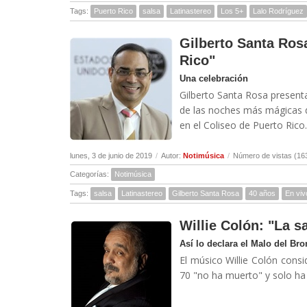
Tags:
Puerto Rico
salsa
Latinastereo
Los 5+
Lalo Rodríguez
Gilberto Santa Ros
Rico"
Una celebración
Gilberto Santa Rosa presen
de las noches más mágicas de
en el Coliseo de Puerto Rico..
lunes, 3 de junio de 2019
/
Autor:
Notimúsica
/
Número de vistas (16
Categorías:
Notimúsica
Tags:
salsa
Latinastereo
Gilberto Santa Rosa
40 años
En viv
Willie Colón: "La 
Así lo declara el Malo del Bro
El músico Willie Colón cons
70 "no ha muerto" y solo ha 