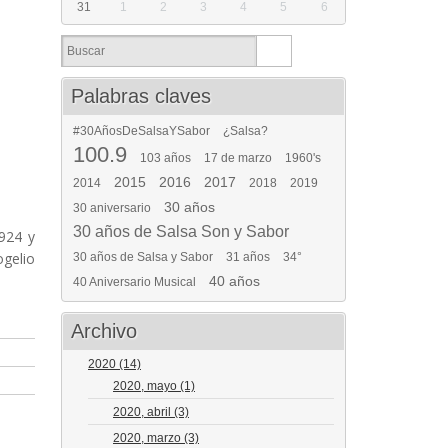
31
1
2
3
4
5
6
Palabras claves
#30AñosDeSalsaYSabor
¿Salsa?
100.9
103 años
17 de marzo
1960's
2015
2016
2017
2014
2018
2019
30 años
30 aniversario
30 años de Salsa Son y Sabor
924 y
ogelio
30 años de Salsa y Sabor
31 años
34°
40 años
40 Aniversario Musical
Archivo
2020
(14)
2020, mayo
(1)
2020, abril
(3)
2020, marzo
(3)