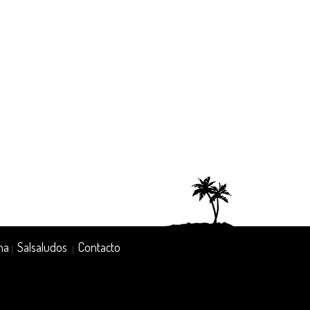
na
Salsaludos
Contacto
|
|