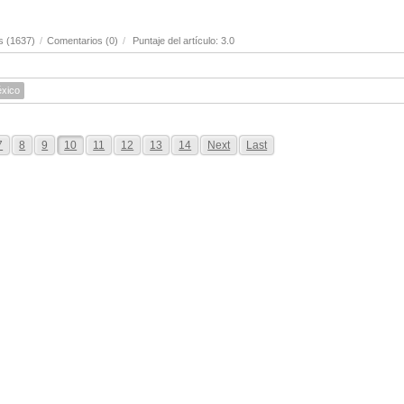
s (1637)
/
Comentarios (0)
/
Puntaje del artículo: 3.0
xico
7
8
9
10
11
12
13
14
Next
Last