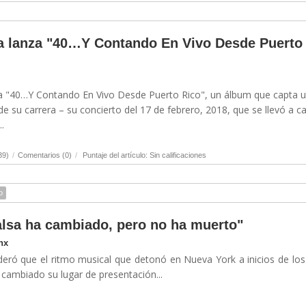
a lanza "40…Y Contando En Vivo Desde Puerto
ta "40…Y Contando En Vivo Desde Puerto Rico", un álbum que capta 
 su carrera – su concierto del 17 de febrero, 2018, que se llevó a c
.
39)
/
Comentarios (0)
/
Puntaje del artículo: Sin calificaciones
o
salsa ha cambiado, pero no ha muerto"
nx
ideró que el ritmo musical que detonó en Nueva York a inicios de lo
cambiado su lugar de presentación...