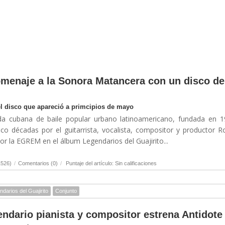
menaje a la Sonora Matancera con un disco de
el disco que apareció a primcipios de mayo
a cubana de baile popular urbano latinoamericano, fundada en 1
co décadas por el guitarrista, vocalista, compositor y productor R
r la EGREM en el álbum Legendarios del Guajirito...
1526)
/
Comentarios (0)
/
Puntaje del artículo: Sin calificaciones
darios del Guajirito
Conjunto
endario pianista y compositor estrena Antidote