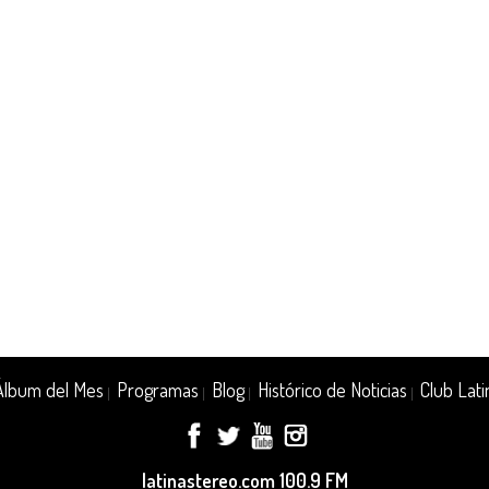
Álbum del Mes
Programas
Blog
Histórico de Noticias
Club Lati
|
|
|
|
latinastereo.com 100.9 FM