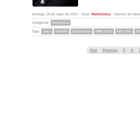
domingo, 26 de mayo de 2019
/
Autor:
Notimúsica
/
Número de vista
Categorías:
Notimúsica
Tags:
salsa
Medellín
Latinastereo
Willie Colón
New York
Mé
First
Previous
5
6