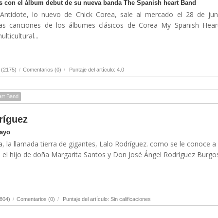
nas con el álbum debut de su nueva banda The Spanish heart Band
Antidote, lo nuevo de Chick Corea, sale al mercado el 28 de jun
as canciones de los álbumes clásicos de Corea My Spanish Hear
ticultural...
 (2175)
/
Comentarios (0)
/
Puntaje del artículo: 4.0
art Band
ríguez
Mayo
a, la llamada tierra de gigantes, Lalo Rodríguez. como se le conoce a
 el hijo de doña Margarita Santos y Don José Ángel Rodríguez Burgos.
804)
/
Comentarios (0)
/
Puntaje del artículo: Sin calificaciones