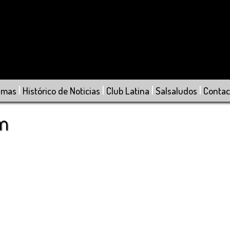
|
|
|
|
amas
Histórico de Noticias
Club Latina
Salsaludos
Contac
om