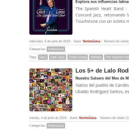
Explora sus influencias lati
The Spanish Heart Band - 
Concord Jazz, retomando l
Touchstone con un octeto mul
miércoles, 5 de junio de 2019
/
Autor:
Notimúsica
/
Número de vistas
Categorías:
Notimúsica
Tags:
Jazz
Latin Jazz
Chick Corea
Antidote
The Spanish He
Los 5+ de Lalo Rod
Nuestro Salsero del Mes de 
Nativo del pueblo de Carolin
Ubaldo Rodríguez Santos, es
martes, 4 de junio de 2019
/
Autor:
Notimúsica
/
Número de vistas (1
Categorías:
Notimúsica