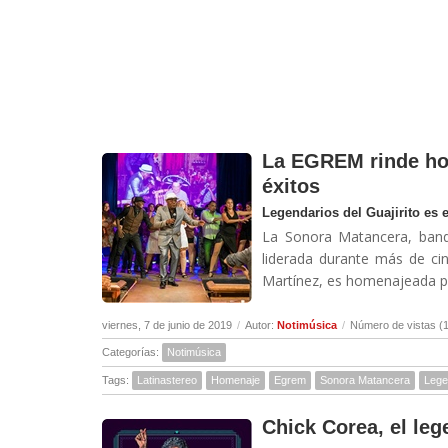
La EGREM rinde ho
éxitos
Legendarios del Guajirito es 
La Sonora Matancera, band
liderada durante más de cin
Martínez, es homenajeada po
viernes, 7 de junio de 2019
/
Autor:
Notimúsica
/
Número de vistas (
Categorías:
Notimúsica
Tags:
Latinastereo
Homenaje
Egrem
Sonora Matancera
Legen
Chick Corea, el leg