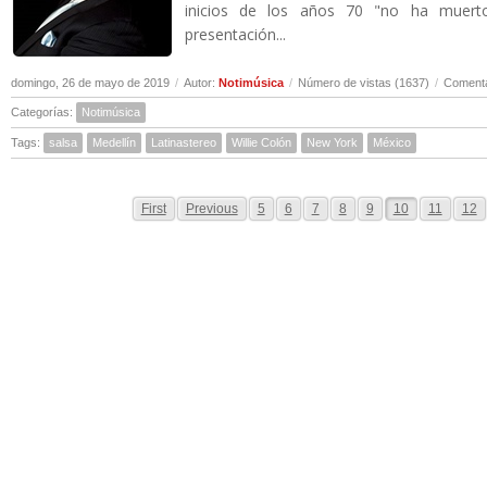
inicios de los años 70 "no ha muert
presentación...
domingo, 26 de mayo de 2019
/
Autor:
Notimúsica
/
Número de vistas (1637)
/
Comenta
Categorías:
Notimúsica
Tags:
salsa
Medellín
Latinastereo
Willie Colón
New York
México
First
Previous
5
6
7
8
9
10
11
12