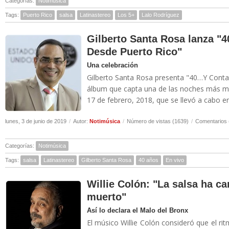
Categorías:
Notimúsica
Tags:
Puerto Rico
salsa
Latinastereo
Los 5+
Lalo Rodríguez
Gilberto Santa Rosa lanza 
Desde Puerto Rico"
Una celebración
Gilberto Santa Rosa presenta "40…Y Conta
álbum que capta una de las noches más mág
17 de febrero, 2018, que se llevó a cabo en
lunes, 3 de junio de 2019
/
Autor:
Notimúsica
/
Número de vistas (1639)
/
Comentarios 
Categorías:
Notimúsica
Tags:
salsa
Latinastereo
Gilberto Santa Rosa
40 años
En vivo
Willie Colón: "La salsa ha c
muerto"
Así lo declara el Malo del Bronx
El músico Willie Colón consideró que el r