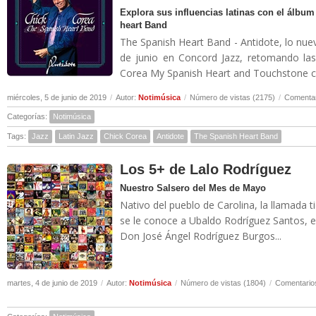
Explora sus influencias latinas con el álb
heart Band
The Spanish Heart Band - Antidote, lo nue
de junio en Concord Jazz, retomando las
Corea My Spanish Heart and Touchstone con
miércoles, 5 de junio de 2019
/
Autor:
Notimúsica
/
Número de vistas (2175)
/
Comentar
Categorías:
Notimúsica
Tags:
Jazz
Latin Jazz
Chick Corea
Antidote
The Spanish Heart Band
Los 5+ de Lalo Rodríguez
Nuestro Salsero del Mes de Mayo
Nativo del pueblo de Carolina, la llamada 
se le conoce a Ubaldo Rodríguez Santos, e
Don José Ángel Rodríguez Burgos...
martes, 4 de junio de 2019
/
Autor:
Notimúsica
/
Número de vistas (1804)
/
Comentarios