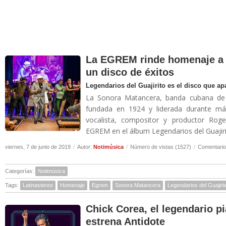
La EGREM rinde homenaje a 
un disco de éxitos
Legendarios del Guajirito es el disco que a
La Sonora Matancera, banda cubana de b
fundada en 1924 y liderada durante más
vocalista, compositor y productor Rog
EGREM en el álbum Legendarios del Guajirit
viernes, 7 de junio de 2019
/
Autor:
Notimúsica
/
Número de vistas (1527)
/
Comentario
Categorías:
Notimúsica
Tags:
Latinastereo
Homenaje
Egrem
Sonora Matancera
Legendarios del Guajirit
Chick Corea, el legendario p
estrena Antidote