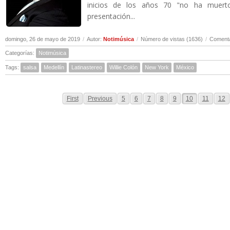
inicios de los años 70 "no ha muert
presentación...
domingo, 26 de mayo de 2019
/
Autor:
Notimúsica
/
Número de vistas (1636)
/
Comenta
Categorías:
Notimúsica
Tags:
salsa
Medellín
Latinastereo
Willie Colón
New York
México
First
Previous
5
6
7
8
9
10
11
12