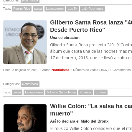
Categorías:
Notimúsica
Tags:
Puerto Rico
salsa
Latinastereo
Los 5+
Lalo Rodríguez
Gilberto Santa Rosa lanza 
Desde Puerto Rico"
Una celebración
Gilberto Santa Rosa presenta "40…Y Conta
álbum que capta una de las noches más mág
17 de febrero, 2018, que se llevó a cabo en
lunes, 3 de junio de 2019
/
Autor:
Notimúsica
/
Número de vistas (1637)
/
Comentarios 
Categorías:
Notimúsica
Tags:
salsa
Latinastereo
Gilberto Santa Rosa
40 años
En vivo
Willie Colón: "La salsa ha c
muerto"
Así lo declara el Malo del Bronx
El músico Willie Colón consideró que el r