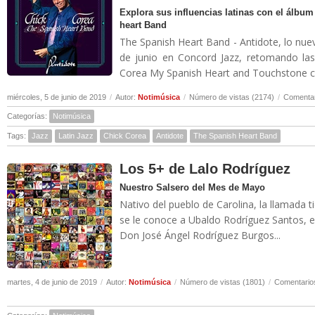
Explora sus influencias latinas con el álb
heart Band
The Spanish Heart Band - Antidote, lo nue
de junio en Concord Jazz, retomando las
Corea My Spanish Heart and Touchstone con
miércoles, 5 de junio de 2019
/
Autor:
Notimúsica
/
Número de vistas (2174)
/
Comentar
Categorías:
Notimúsica
Tags:
Jazz
Latin Jazz
Chick Corea
Antidote
The Spanish Heart Band
Los 5+ de Lalo Rodríguez
Nuestro Salsero del Mes de Mayo
Nativo del pueblo de Carolina, la llamada 
se le conoce a Ubaldo Rodríguez Santos, e
Don José Ángel Rodríguez Burgos...
martes, 4 de junio de 2019
/
Autor:
Notimúsica
/
Número de vistas (1801)
/
Comentarios