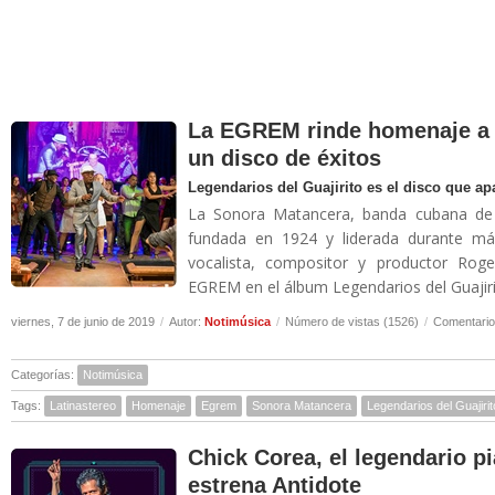
La EGREM rinde homenaje a 
un disco de éxitos
Legendarios del Guajirito es el disco que a
La Sonora Matancera, banda cubana de b
fundada en 1924 y liderada durante más
vocalista, compositor y productor Rog
EGREM en el álbum Legendarios del Guajirit
viernes, 7 de junio de 2019
/
Autor:
Notimúsica
/
Número de vistas (1526)
/
Comentario
Categorías:
Notimúsica
Tags:
Latinastereo
Homenaje
Egrem
Sonora Matancera
Legendarios del Guajirit
Chick Corea, el legendario p
estrena Antidote