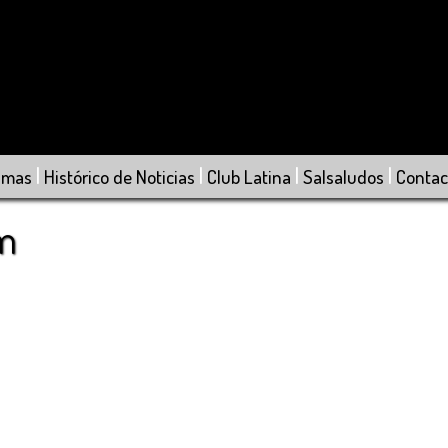
|
|
|
|
amas
Histórico de Noticias
Club Latina
Salsaludos
Contac
om