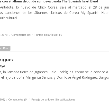
nas con el álbum debut de su nueva banda The Spanish heart Band
Antidote, lo nuevo de Chick Corea, sale al mercado el 28 de jun
as canciones de los álbumes clásicos de Corea My Spanish Hear
ticultural...
 (2175)
/
Comentarios (0)
/
Puntaje del artículo: 4.0
art Band
ríguez
Mayo
a, la llamada tierra de gigantes, Lalo Rodríguez. como se le conoce a
 el hijo de doña Margarita Santos y Don José Ángel Rodríguez Burgos.
803)
/
Comentarios (0)
/
Puntaje del artículo: Sin calificaciones