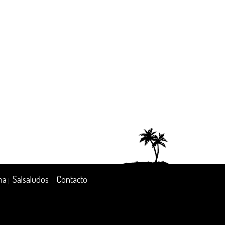
na
Salsaludos
Contacto
|
|