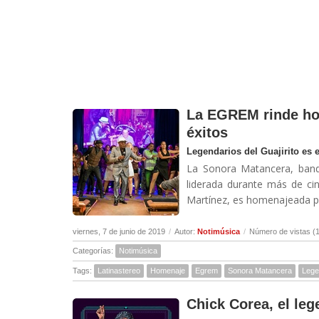
La EGREM rinde ho
éxitos
Legendarios del Guajirito es 
La Sonora Matancera, band
liderada durante más de cin
Martínez, es homenajeada po
viernes, 7 de junio de 2019
/
Autor:
Notimúsica
/
Número de vistas (
Categorías:
Notimúsica
Tags:
Latinastereo
Homenaje
Egrem
Sonora Matancera
Legen
Chick Corea, el leg