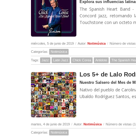
Explora sus influencias lati
The Spanish Heart Band - 
Concord Jazz, retomando l
Touchstone con un octeto mul
miércoles, 5 de junio de 2019
/
Autor:
Notimúsica
/
Número de vistas
Categorías:
Notimúsica
Tags:
Jazz
Latin Jazz
Chick Corea
Antidote
The Spanish He
Los 5+ de Lalo Rod
Nuestro Salsero del Mes de 
Nativo del pueblo de Carolin
Ubaldo Rodríguez Santos, es
martes, 4 de junio de 2019
/
Autor:
Notimúsica
/
Número de vistas (1
Categorías:
Notimúsica