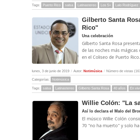
Tags:
Puerto Rico
salsa
Latinastereo
Los 5+
Lalo Rodríguez
Gilberto Santa Ros
Rico"
Una celebración
Gilberto Santa Rosa presen
de las noches más mágicas de
en el Coliseo de Puerto Rico..
lunes, 3 de junio de 2019
/
Autor:
Notimúsica
/
Número de vistas (16
Categorías:
Notimúsica
Tags:
salsa
Latinastereo
Gilberto Santa Rosa
40 años
En viv
Willie Colón: "La 
Así lo declara el Malo del Bro
El músico Willie Colón cons
70 "no ha muerto" y solo ha 