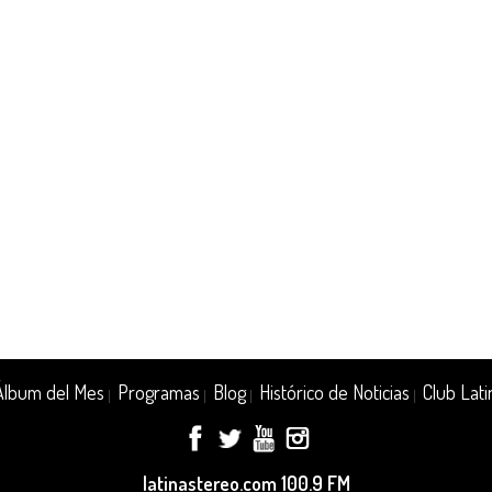
Álbum del Mes
Programas
Blog
Histórico de Noticias
Club Lati
|
|
|
|
latinastereo.com 100.9 FM