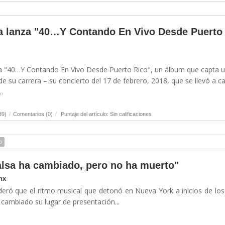
a lanza "40…Y Contando En Vivo Desde Puerto
ta "40…Y Contando En Vivo Desde Puerto Rico", un álbum que capta 
 su carrera – su concierto del 17 de febrero, 2018, que se llevó a c
.
39)
/
Comentarios (0)
/
Puntaje del artículo: Sin calificaciones
o
salsa ha cambiado, pero no ha muerto"
nx
ideró que el ritmo musical que detonó en Nueva York a inicios de lo
cambiado su lugar de presentación...