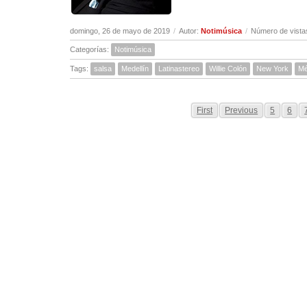
domingo, 26 de mayo de 2019
/
Autor:
Notimúsica
/
Número de vista
Categorías:
Notimúsica
Tags:
salsa
Medellín
Latinastereo
Willie Colón
New York
Mé
First
Previous
5
6