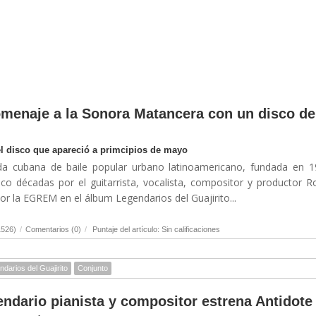
menaje a la Sonora Matancera con un disco de
el disco que apareció a primcipios de mayo
a cubana de baile popular urbano latinoamericano, fundada en 1
co décadas por el guitarrista, vocalista, compositor y productor R
r la EGREM en el álbum Legendarios del Guajirito...
1526)
/
Comentarios (0)
/
Puntaje del artículo: Sin calificaciones
darios del Guajirito
Conjunto
endario pianista y compositor estrena Antidote