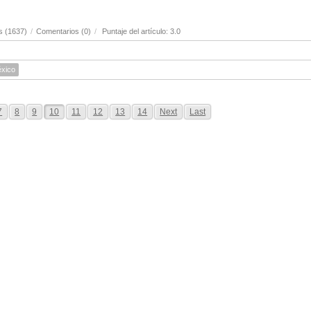
s (1637)
/
Comentarios (0)
/
Puntaje del artículo: 3.0
xico
7
8
9
10
11
12
13
14
Next
Last