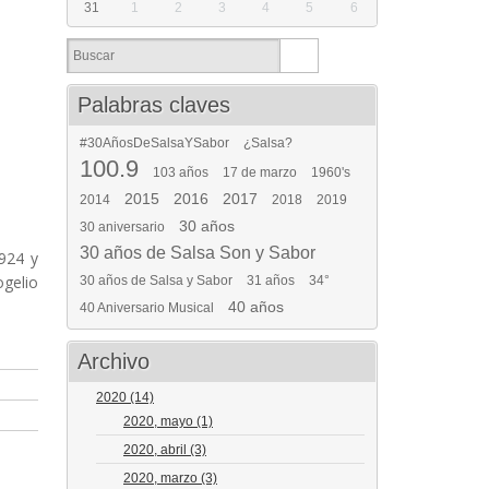
31
1
2
3
4
5
6
Palabras claves
#30AñosDeSalsaYSabor
¿Salsa?
100.9
103 años
17 de marzo
1960's
2015
2016
2017
2014
2018
2019
30 años
30 aniversario
30 años de Salsa Son y Sabor
924 y
ogelio
30 años de Salsa y Sabor
31 años
34°
40 años
40 Aniversario Musical
Archivo
2020
(14)
2020, mayo
(1)
2020, abril
(3)
2020, marzo
(3)