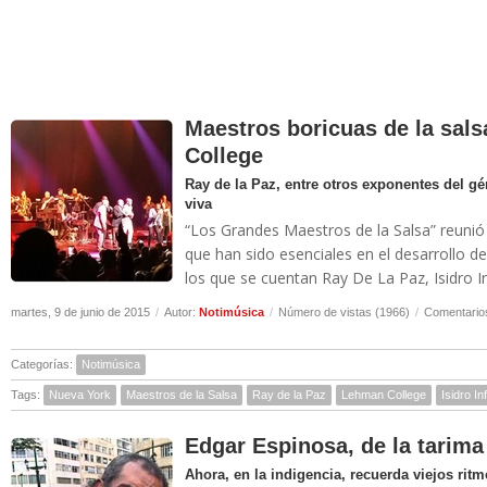
Maestros boricuas de la sal
College
Ray de la Paz, entre otros exponentes del g
viva
“Los Grandes Maestros de la Salsa” reuni
que han sido esenciales en el desarrollo d
los que se cuentan Ray De La Paz, Isidro I
martes, 9 de junio de 2015
/
Autor:
Notimúsica
/
Número de vistas (1966)
/
Comentarios
Categorías:
Notimúsica
Tags:
Nueva York
Maestros de la Salsa
Ray de la Paz
Lehman College
Isidro In
Edgar Espinosa, de la tarima 
Ahora, en la indigencia, recuerda viejos ritm