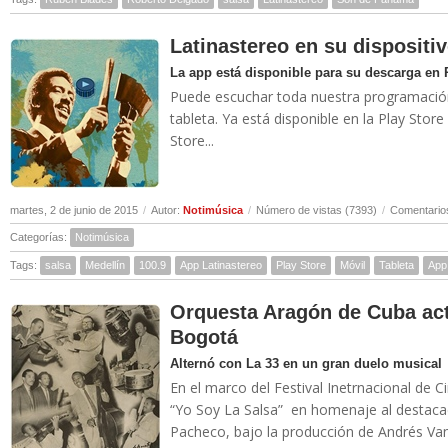
Latinastereo en su dispositi
La app está disponible para su descarga en 
Puede escuchar toda nuestra programación 
tableta. Ya está disponible en la Play Stor
Store...
martes, 2 de junio de 2015
/
Autor:
Notimúsica
/
Número de vistas (7393)
/
Comentarios
Categorías:
Notimúsica
Tags:
salsa
Medellín
100.9
App Latinastereo
Play Store
Móvil
Tableta
App
Orquesta Aragón de Cuba act
Bogotá
Alternó con La 33 en un gran duelo musical
En el marco del Festival Inetrnacional de C
“Yo Soy La Salsa” en homenaje al destacado
Pacheco, bajo la producción de Andrés Van