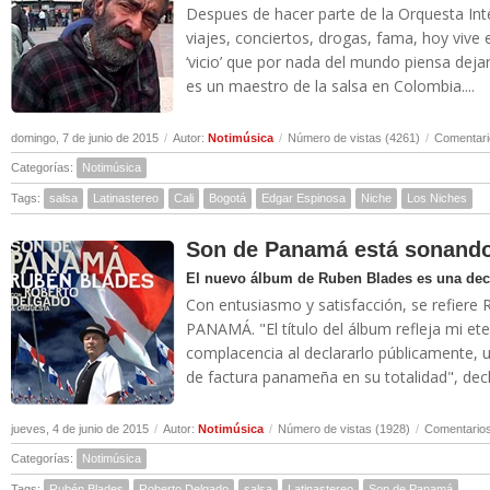
Despues de hacer parte de la Orquesta Inter
viajes, conciertos, drogas, fama, hoy vive e
‘vicio’ que por nada del mundo piensa dejar
es un maestro de la salsa en Colombia....
domingo, 7 de junio de 2015
/
Autor:
Notimúsica
/
Número de vistas (4261)
/
Comentari
Categorías:
Notimúsica
Tags:
salsa
Latinastereo
Cali
Bogotá
Edgar Espinosa
Niche
Los Niches
Son de Panamá está sonand
El nuevo álbum de Ruben Blades es una decl
Con entusiasmo y satisfacción, se refiere
PANAMÁ. "El título del álbum refleja mi et
complacencia al declararlo públicamente,
de factura panameña en su totalidad", decla
jueves, 4 de junio de 2015
/
Autor:
Notimúsica
/
Número de vistas (1928)
/
Comentarios
Categorías:
Notimúsica
Tags:
Rubén Blades
Roberto Delgado
salsa
Latinastereo
Son de Panamá