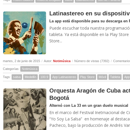
Latinastereo en su dispositi
La app está disponible para su descarga en 
Puede escuchar toda nuestra programación 
tableta. Ya está disponible en la Play Stor
Store...
martes, 2 de junio de 2015
/
Autor:
Notimúsica
/
Número de vistas (7392)
/
Comentarios
Categorías:
Notimúsica
Tags:
salsa
Medellín
100.9
App Latinastereo
Play Store
Móvil
Tableta
App
Orquesta Aragón de Cuba act
Bogotá
Alternó con La 33 en un gran duelo musical
En el marco del Festival Inetrnacional de C
“Yo Soy La Salsa” en homenaje al destacado
Pacheco, bajo la producción de Andrés Van