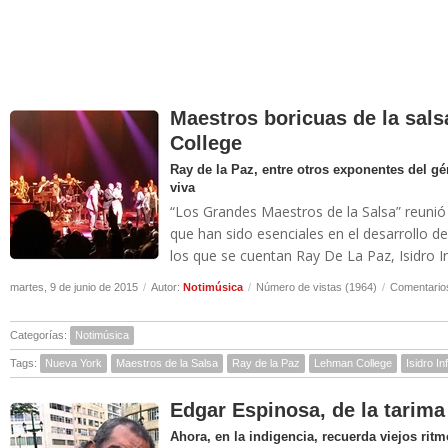
Maestros boricuas de la sal
College
Ray de la Paz, entre otros exponentes del g
viva
“Los Grandes Maestros de la Salsa” reuni
que han sido esenciales en el desarrollo d
los que se cuentan Ray De La Paz, Isidro I
martes, 9 de junio de 2015
/
Autor:
Notimúsica
/
Número de vistas (1964)
/
Comentarios
Categorías:
Notimúsica
Tags:
Nueva York
Maestros de la Salsa
Ray de la Paz
Lehman College
Isidro In
Edgar Espinosa, de la tarima 
Ahora, en la indigencia, recuerda viejos ritm