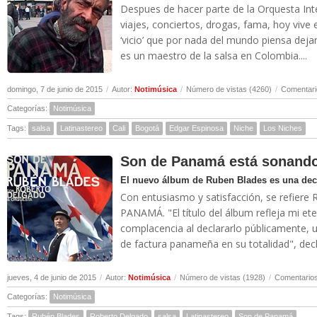
Despues de hacer parte de la Orquesta Inter
viajes, conciertos, drogas, fama, hoy vive e
‘vicio’ que por nada del mundo piensa dejar
es un maestro de la salsa en Colombia....
domingo, 7 de junio de 2015
/
Autor:
Notimúsica
/
Número de vistas (4260)
/
Comentari
Categorías:
Notimúsica
Tags:
salsa
Latinastereo
Cali
Bogotá
Edgar Espinosa
Niche
Los Niches
Son de Panamá está sonand
El nuevo álbum de Ruben Blades es una decl
Con entusiasmo y satisfacción, se refiere
PANAMÁ. "El título del álbum refleja mi et
complacencia al declararlo públicamente,
de factura panameña en su totalidad", decla
jueves, 4 de junio de 2015
/
Autor:
Notimúsica
/
Número de vistas (1928)
/
Comentarios
Categorías:
Notimúsica
Tags:
Rubén Blades
Roberto Delgado
salsa
Latinastereo
Son de Panamá