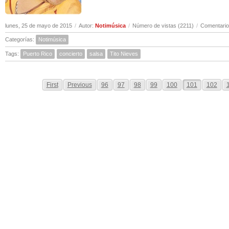
lunes, 25 de mayo de 2015
/
Autor:
Notimúsica
/
Número de vistas (2211)
/
Comentario
Categorías:
Notimúsica
Tags:
Puerto Rico
concierto
salsa
Tito Nieves
First
Previous
96
97
98
99
100
101
102