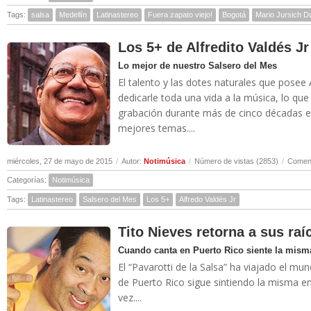
Tags:
salsa
Medellín
Latinastereo
Fuera zapato viejo!
Bogotá
Mario Jursich D
Los 5+ de Alfredito Valdés Jr
Lo mejor de nuestro Salsero del Mes
El talento y las dotes naturales que posee A
dedicarle toda una vida a la música, lo que
grabación durante más de cinco décadas en
mejores temas....
miércoles, 27 de mayo de 2015
/
Autor:
Notimúsica
/
Número de vistas (2853)
/
Coment
Categorías:
Notimúsica
Tags:
Latinastereo
Salsero del Mes
Los 5+
Alfredo Valdés Jr
Tito Nieves retorna a sus raí
Cuando canta en Puerto Rico siente la mism
El “Pavarotti de la Salsa” ha viajado el m
de Puerto Rico sigue sintiendo la misma 
vez....