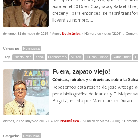
abra en el 2016 en Guaynabo, Rafael Ithier,
crecer y , para entonces, se habrá trans
llevará su nombre. ...
domingo, 31 de mayo de 2015
/
Autor:
Notimúsica
/
Número de vistas (2298)
/
Comenta
Categorías:
Notimúsica
Tags:
Puerto Rico
salsa
Latinastereo
Museo
El Gran Combo
Rafael Ithier
G
Fuera, zapato viejo!
Cónicas, retratos y entrevistas sobre la Sals
Repasemos esta reseña de José Arteaga ace
perla bibliográfica de Idartes y El Malpensa
Bogotá, escrita por Mario Jursich Durán....
viernes, 29 de mayo de 2015
/
Autor:
Notimúsica
/
Número de vistas (2600)
/
Comentar
Categorías:
Notimúsica