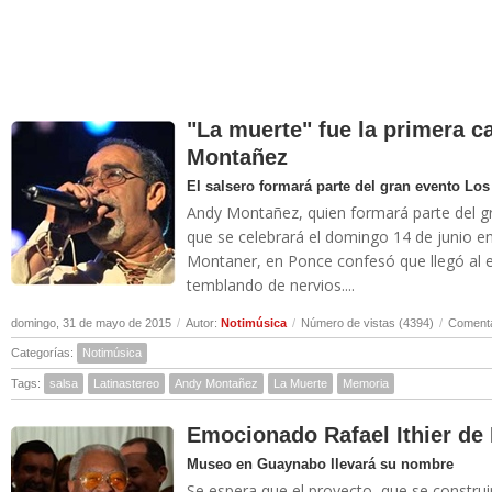
"La muerte" fue la primera 
Montañez
El salsero formará parte del gran evento Los
Andy Montañez, quien formará parte del gr
que se celebrará el domingo 14 de junio en
Montaner, en Ponce confesó que llegó al e
temblando de nervios....
domingo, 31 de mayo de 2015
/
Autor:
Notimúsica
/
Número de vistas (4394)
/
Comenta
Categorías:
Notimúsica
Tags:
salsa
Latinastereo
Andy Montañez
La Muerte
Memoria
Emocionado Rafael Ithier de
Museo en Guaynabo llevará su nombre
Se espera que el proyecto, que se construi