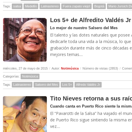
Tags:
salsa
Medellín
Latinastereo
Fuera zapato viejo!
Bogotá
Mario Jursich D
Los 5+ de Alfredito Valdés Jr
Lo mejor de nuestro Salsero del Mes
El talento y las dotes naturales que posee A
dedicarle toda una vida a la música, lo que
grabación durante más de cinco décadas en
mejores temas....
miércoles, 27 de mayo de 2015
/
Autor:
Notimúsica
/
Número de vistas (2853)
/
Coment
Categorías:
Notimúsica
Tags:
Latinastereo
Salsero del Mes
Los 5+
Alfredo Valdés Jr
Tito Nieves retorna a sus raí
Cuando canta en Puerto Rico siente la mism
El “Pavarotti de la Salsa” ha viajado el m
de Puerto Rico sigue sintiendo la misma 
vez....