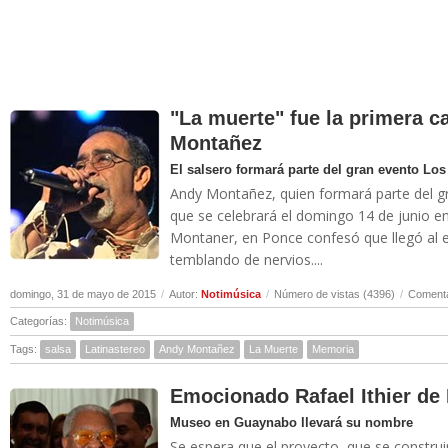
"La muerte" fue la primera 
Montañez
El salsero formará parte del gran evento Los
Andy Montañez, quien formará parte del gr
que se celebrará el domingo 14 de junio en
Montaner, en Ponce confesó que llegó al e
temblando de nervios....
domingo, 31 de mayo de 2015
/
Autor:
Notimúsica
/
Número de vistas (4396)
/
Comenta
Categorías:
Notimúsica
Tags:
salsa
Latinastereo
Andy Montañez
La Muerte
Memoria
Emocionado Rafael Ithier de
Museo en Guaynabo llevará su nombre
Se espera que el proyecto, que se construi