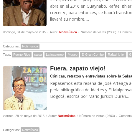
abra en el 2016 en Guaynabo, Rafael Ithier,
crecer y , para entonces, se habrá trans
llevará su nombre. ...
domingo, 31 de mayo de 2015
/
Autor:
Notimúsica
/
Número de vistas (2300)
/
Comenta
Categorías:
Notimúsica
Tags:
Puerto Rico
salsa
Latinastereo
Museo
El Gran Combo
Rafael Ithier
G
Fuera, zapato viejo!
Cónicas, retratos y entrevistas sobre la Sals
Repasemos esta reseña de José Arteaga ace
perla bibliográfica de Idartes y El Malpensa
Bogotá, escrita por Mario Jursich Durán....
viernes, 29 de mayo de 2015
/
Autor:
Notimúsica
/
Número de vistas (2603)
/
Comentar
Categorías:
Notimúsica