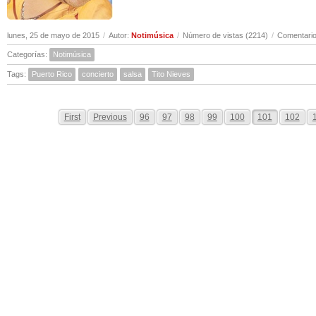
lunes, 25 de mayo de 2015
/
Autor:
Notimúsica
/
Número de vistas (2214)
/
Comentario
Categorías:
Notimúsica
Tags:
Puerto Rico
concierto
salsa
Tito Nieves
First
Previous
96
97
98
99
100
101
102