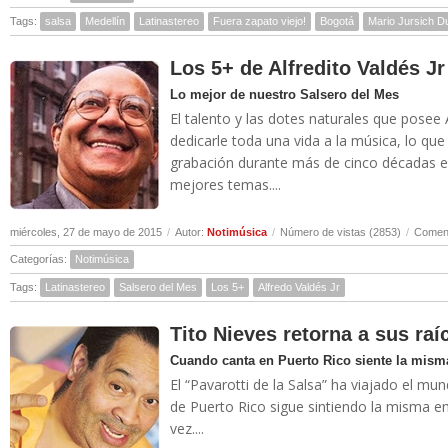
Tags:
salsa
Medellín
Latinastereo
Fuera zapato viejo!
Bogotá
Mario Jursich D
Los 5+ de Alfredito Valdés Jr
Lo mejor de nuestro Salsero del Mes
El talento y las dotes naturales que posee A
dedicarle toda una vida a la música, lo que
grabación durante más de cinco décadas en
mejores temas....
miércoles, 27 de mayo de 2015
/
Autor:
Notimúsica
/
Número de vistas (2853)
/
Coment
Categorías:
Notimúsica
Tags:
Latinastereo
Salsero del Mes
Los 5+
Alfredo Valdés Jr
Tito Nieves retorna a sus raí
Cuando canta en Puerto Rico siente la mism
El “Pavarotti de la Salsa” ha viajado el m
de Puerto Rico sigue sintiendo la misma 
vez....