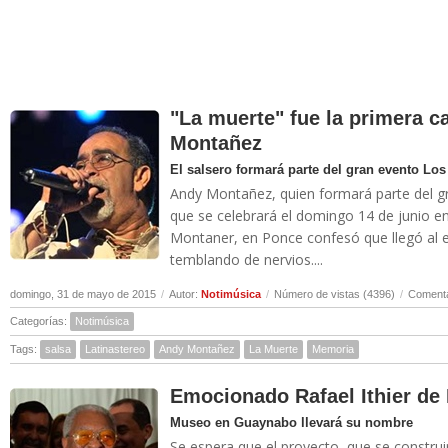
"La muerte" fue la primera 
Montañez
El salsero formará parte del gran evento Los
Andy Montañez, quien formará parte del gr
que se celebrará el domingo 14 de junio en
Montaner, en Ponce confesó que llegó al e
temblando de nervios....
domingo, 31 de mayo de 2015
/
Autor:
Notimúsica
/
Número de vistas (4396)
/
Comenta
Categorías:
Notimúsica
Tags:
salsa
Latinastereo
Andy Montañez
La Muerte
Memoria
Emocionado Rafael Ithier de
Museo en Guaynabo llevará su nombre
Se espera que el proyecto, que se construi