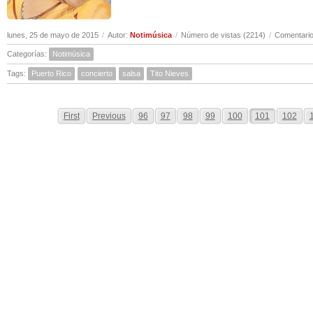
lunes, 25 de mayo de 2015
/
Autor:
Notimúsica
/
Número de vistas (2214)
/
Comentario
Categorías:
Notimúsica
Tags:
Puerto Rico
concierto
salsa
Tito Nieves
First
Previous
96
97
98
99
100
101
102