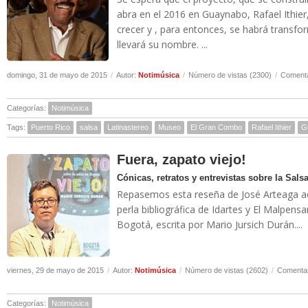
abra en el 2016 en Guaynabo, Rafael Ithier,
crecer y , para entonces, se habrá trans
llevará su nombre. ...
domingo, 31 de mayo de 2015
/
Autor:
Notimúsica
/
Número de vistas (2300)
/
Comenta
Categorías:
Notimúsica
Tags:
Puerto Rico
salsa
Latinastereo
Museo
El Gran Combo
Rafael Ithier
G
Fuera, zapato viejo!
Cónicas, retratos y entrevistas sobre la Sals
Repasemos esta reseña de José Arteaga ace
perla bibliográfica de Idartes y El Malpensa
Bogotá, escrita por Mario Jursich Durán....
viernes, 29 de mayo de 2015
/
Autor:
Notimúsica
/
Número de vistas (2602)
/
Comentar
Categorías:
Notimúsica