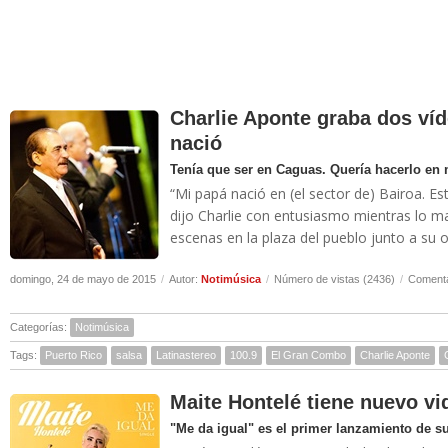
Charlie Aponte graba dos víd
nació
Tenía que ser en Caguas. Quería hacerlo en 
“Mi papá nació en (el sector de) Bairoa. E
dijo Charlie con entusiasmo mientras lo m
escenas en la plaza del pueblo junto a su or
domingo, 24 de mayo de 2015
/
Autor:
Notimúsica
/
Número de vistas (2436)
/
Comenta
Categorías:
Notimúsica
Tags:
Puerto Rico
salsa
Latinastereo
100.9
El Gran Combo
Charlie Aponte
Maite Hontelé tiene nuevo vi
"Me da igual" es el primer lanzamiento de s