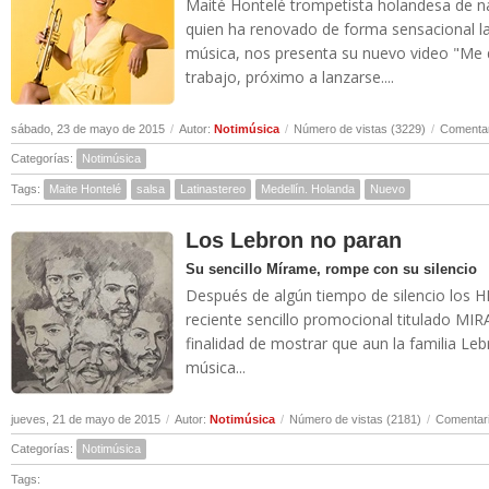
Maité Hontelé trompetista holandesa de n
quien ha renovado de forma sensacional la 
música, nos presenta su nuevo video "Me d
trabajo, próximo a lanzarse....
sábado, 23 de mayo de 2015
/
Autor:
Notimúsica
/
Número de vistas (3229)
/
Comentar
Categorías:
Notimúsica
Tags:
Maite Hontelé
salsa
Latinastereo
Medellín. Holanda
Nuevo
Los Lebron no paran
Su sencillo Mírame, rompe con su silencio
Después de algún tiempo de silencio lo
reciente sencillo promocional titulado MIR
finalidad de mostrar que aun la familia L
música...
jueves, 21 de mayo de 2015
/
Autor:
Notimúsica
/
Número de vistas (2181)
/
Comentari
Categorías:
Notimúsica
Tags: