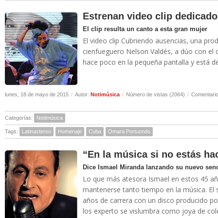
Estrenan video clip dedicad
El clip resulta un canto a esta gran mujer
El video clip Cubriendo ausencias, una pro
cienfueguero Nelson Valdés, a dúo con el 
hace poco en la pequeña pantalla y está d
lunes, 18 de mayo de 2015
/
Autor:
Notimúsica
/
Número de vistas (2064)
/
Comentario
Categorías:
Notimúsica
Tags:
Latinastereo
Homenaje
Cuba
Omara Portuondo
“En la música si no estás hac
Dice Ismael Miranda lanzando su nuevo senc
Lo que más atesora Ismael en estos 45 año
mantenerse tanto tiempo en la música. El 
años de carrera con un disco producido po
los experto se vislumbra como joya de col