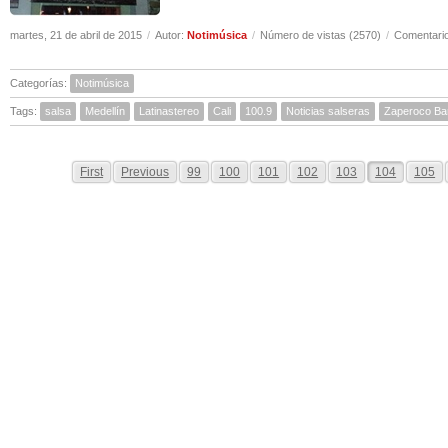
martes, 21 de abril de 2015
/
Autor:
Notimúsica
/
Número de vistas (2570)
/
Comentario
Categorías:
Notimúsica
Tags:
salsa
Medellín
Latinastereo
Cali
100.9
Noticias salseras
Zaperoco Ba
First
Previous
99
100
101
102
103
104
105