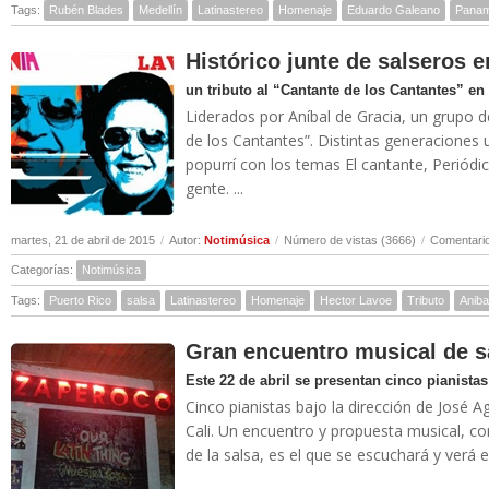
Tags:
Rubén Blades
Medellín
Latinastereo
Homenaje
Eduardo Galeano
Pana
Histórico junte de salseros 
un tributo al “Cantante de los Cantantes” e
Liderados por Aníbal de Gracia, un grupo de
de los Cantantes”. Distintas generaciones 
popurrí con los temas El cantante, Periódi
gente. ...
martes, 21 de abril de 2015
/
Autor:
Notimúsica
/
Número de vistas (3666)
/
Comentario
Categorías:
Notimúsica
Tags:
Puerto Rico
salsa
Latinastereo
Homenaje
Hector Lavoe
Tributo
Aniba
Gran encuentro musical de s
Este 22 de abril se presentan cinco pianistas
Cinco pianistas bajo la dirección de José 
Cali. Un encuentro y propuesta musical, c
de la salsa, es el que se escuchará y verá e