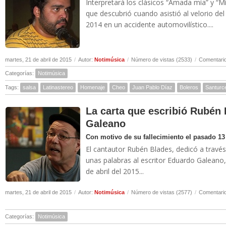
Interpretará los clásicos “Amada mía” y “M
que descubrió cuando asistió al velorio del 
2014 en un accidente automovilístico....
martes, 21 de abril de 2015
/
Autor:
Notimúsica
/
Número de vistas (2533)
/
Comentario
Categorías:
Notimúsica
Tags:
salsa
Latinastereo
Homenaje
Cheo
Juan Pablo Díaz
Boleros
Santurc
La carta que escribió Rubén
Galeano
Con motivo de su fallecimiento el pasado 13 
El cantautor Rubén Blades, dedicó a través
unas palabras al escritor Eduardo Galeano,
de abril del 2015...
martes, 21 de abril de 2015
/
Autor:
Notimúsica
/
Número de vistas (2577)
/
Comentario
Categorías:
Notimúsica