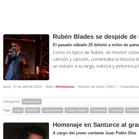
Rubén Blades se despide de 
El pasado sábado 25 deleitó a miles de pan
Como es típico de Rubén, se mostró ‘conve
canción y canción, comentaba la historia d
un vistazo a su larga, exitosa y pintoresca 
lunes, 27 de abril de 2015
/
Autor:
Notimúsica
/
Número de vistas (3347)
/
Comentarios
Categorías:
Notimúsica
Tags:
salsa
Medellín
Latinastereo
Ruben Blades
Colombia
Panamá
Desped
Homenaje en Santurce al gra
A cargo del joven cantante Juan Pablo Díaz