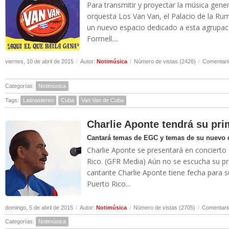
Para transmitir y proyectar la música gene
orquesta Los Van Van, el Palacio de la R
un nuevo espacio dedicado a esta agrupac
Formell....
viernes, 10 de abril de 2015
/
Autor:
Notimúsica
/
Número de vistas (2426)
/
Comentari
Categorías:
Notimúsica
Tags:
Latinastereo
Cuba
Van Van de Cuba
Charlie Aponte tendrá su prim
Cantará temas de EGC y temas de su nuevo 
Charlie Aponte se presentará en concierto e
Rico. (GFR Media) Aún no se escucha su pr
cantante Charlie Aponte tiene fecha para s
Puerto Rico...
domingo, 5 de abril de 2015
/
Autor:
Notimúsica
/
Número de vistas (2705)
/
Comentario
Categorías:
Notimúsica