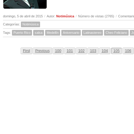
domingo, 5 de abril de 2015
/
Autor:
Notimúsica
/
Número de vistas (2765)
/
Comentario
Categorías:
Notimúsica
Tags:
Puerto Rico
salsa
Medellín
Aniversario
Latinastereo
Cheo Feliciano
J
First
Previous
100
101
102
103
104
105
106