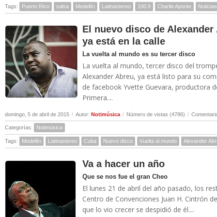
Tags:
Puerto Rico
salsa
Medellín
Latinastereo
100.9
Charlie Aponte
Noticia
El nuevo disco de Alexander
ya está en la calle
La vuelta al mundo es su tercer disco
La vuelta al mundo, tercer disco del trompe
Alexander Abreu, ya está listo para su come
de facebook Yvette Guevara, productora d
Primera....
domingo, 5 de abril de 2015
/
Autor:
Notimúsica
/
Número de vistas (4786)
/
Comentario
Categorías:
Notimúsica
Tags:
Medellín
Latinastereo
Cuba
Nuevo disco
Vuelta al mundo
Alexander Ab
Va a hacer un año
Que se nos fue el gran Cheo
El lunes 21 de abril del año pasado, los res
Centro de Convenciones Juan H. Cintrón de
que lo vio crecer se despidió de él....