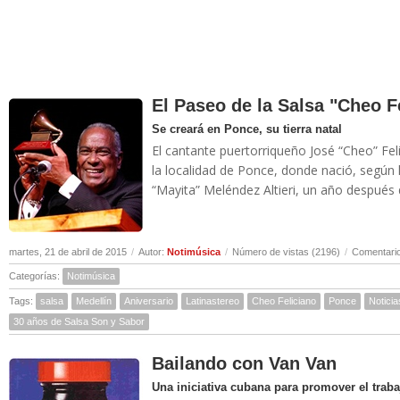
El Paseo de la Salsa "Cheo F
Se creará en Ponce, su tierra natal
El cantante puertorriqueño José “Cheo” Fe
la localidad de Ponce, donde nació, según
“Mayita” Meléndez Altieri, un año después d
martes, 21 de abril de 2015
/
Autor:
Notimúsica
/
Número de vistas (2196)
/
Comentario
Categorías:
Notimúsica
Tags:
salsa
Medellín
Aniversario
Latinastereo
Cheo Feliciano
Ponce
Noticia
30 años de Salsa Son y Sabor
Bailando con Van Van
Una iniciativa cubana para promover el trab