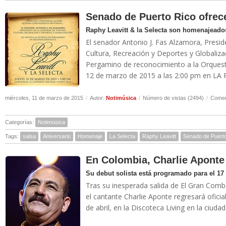
Senado de Puerto Rico ofrec
Raphy Leavitt & la Selecta son homenajeado
El senador Antonio J. Fas Alzamora, Presi
Cultura, Recreación y Deportes y Globaliz
Pergamino de reconocimiento a la Orquesta
12 de marzo de 2015 a las 2:00 pm en LA
miércoles, 11 de marzo de 2015
/
Autor:
Notimúsica
/
Número de vistas (2494)
/
Comen
Categorías:
Notimúsica
Tags:
salsa
Aniversario
Homenaje
La Selecta
Raphy Leavitt
Senado de Puert
En Colombia, Charlie Aponte 
Su debut solista está programado para el 17 
Tras su inesperada salida de El Gran Comb
el cantante Charlie Aponte regresará ofici
de abril, en la Discoteca Living en la ciudad