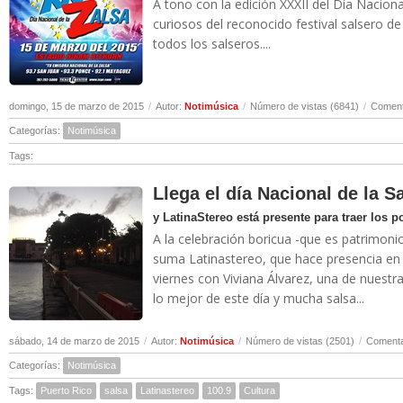
A tono con la edición XXXII del Día Nacion
curiosos del reconocido festival salsero de
todos los salseros....
domingo, 15 de marzo de 2015
/
Autor:
Notimúsica
/
Número de vistas (6841)
/
Coment
Categorías:
Notimúsica
Tags:
Llega el día Nacional de la S
y LatinaStereo está presente para traer los 
A la celebración boricua -que es patrimonio
suma Latinastereo, que hace presencia en 
viernes con Viviana Álvarez, una de nuestra
lo mejor de este día y mucha salsa...
sábado, 14 de marzo de 2015
/
Autor:
Notimúsica
/
Número de vistas (2501)
/
Comenta
Categorías:
Notimúsica
Tags:
Puerto Rico
salsa
Latinastereo
100.9
Cultura