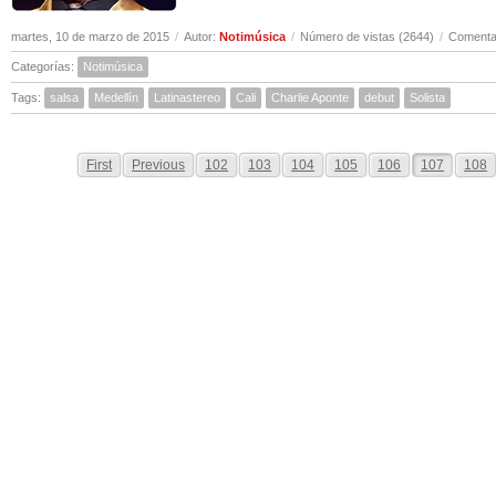
martes, 10 de marzo de 2015
/
Autor:
Notimúsica
/
Número de vistas (2644)
/
Comentar
Categorías:
Notimúsica
Tags:
salsa
Medellín
Latinastereo
Cali
Charlie Aponte
debut
Solista
First
Previous
102
103
104
105
106
107
108