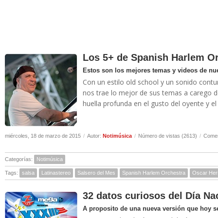
Los 5+ de Spanish Harlem O
Estos son los mejores temas y videos de nu
Con un estilo old school y un sonido cont
nos trae lo mejor de sus temas a carego 
huella profunda en el gusto del oyente y el
miércoles, 18 de marzo de 2015
/
Autor:
Notimúsica
/
Número de vistas (2613)
/
Comen
Categorías:
Notimúsica
Tags:
salsa
Latinastereo
Salsero del Mes
Spanish Harlem Orchestra
Oscar Her
32 datos curiosos del Día Nac
A proposito de una nueva versión que hoy s