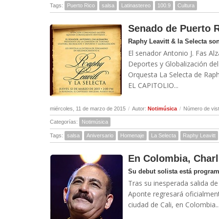
Tags:
Puerto Rico
salsa
Latinastereo
100.9
Cultura
Senado de Puerto R
Raphy Leavitt & la Selecta s
El senador Antonio J. Fas Al
Deportes y Globalización de
Orquesta La Selecta de Rap
EL CAPITOLIO...
miércoles, 11 de marzo de 2015
/
Autor:
Notimúsica
/
Número de vis
Categorías:
Notimúsica
Tags:
salsa
Aniversario
Homenaje
La Selecta
Raphy Leavitt
En Colombia, Charl
Su debut solista está program
Tras su inesperada salida de
Aponte regresará oficialmente
ciudad de Cali, en Colombia...