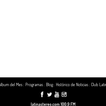
Álbum del Mes
Programas
Blog
Histórico de Noticias
Club Lati
|
|
|
|
latinastereo.com 100.9 FM