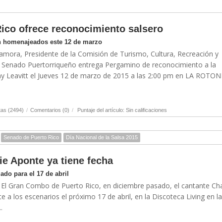
ico ofrece reconocimiento salsero
on homenajeados este 12 de marzo
zamora, Presidente de la Comisión de Turismo, Cultura, Recreación y
l Senado Puertorriqueño entrega Pergamino de reconocimiento a la
hy Leavitt el Jueves 12 de marzo de 2015 a las 2:00 pm en LA ROTO
tas (2494)
/
Comentarios (0)
/
Puntaje del artículo: Sin calificaciones
Senado de Puerto Rico
Día Nacional de la Salsa 2015
ie Aponte ya tiene fecha
ado para el 17 de abril
 El Gran Combo de Puerto Rico, en diciembre pasado, el cantante Cha
 a los escenarios el próximo 17 de abril, en la Discoteca Living en la
.