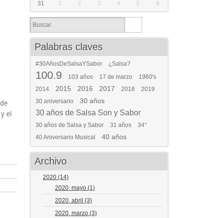
31
1
2
3
4
5
6
Palabras claves
#30AñosDeSalsaYSabor
¿Salsa?
100.9
103 años
17 de marzo
1960's
2015
2016
2017
2014
2018
2019
30 años
30 aniversario
 de
30 años de Salsa Son y Sabor
y el
30 años de Salsa y Sabor
31 años
34°
40 años
40 Aniversario Musical
Archivo
2020
(14)
2020, mayo
(1)
2020, abril
(3)
2020, marzo
(3)