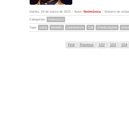
martes, 10 de marzo de 2015
/
Autor:
Notimúsica
/
Número de vistas
Categorías:
Notimúsica
Tags:
salsa
Medellín
Latinastereo
Cali
Charlie Aponte
debut
First
Previous
102
103
104