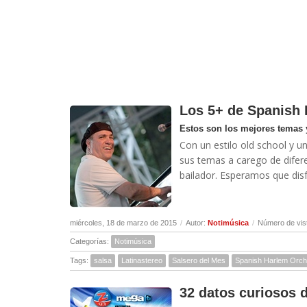
Los 5+ de Spanish 
Estos son los mejores temas 
Con un estilo old school y u
sus temas a carego de difer
bailador. Esperamos que disfr
miércoles, 18 de marzo de 2015
/
Autor:
Notimúsica
/
Número de vis
Categorías:
Notimúsica
Tags:
salsa
Latinastereo
Salsero del Mes
Spanish Harlem Orch
32 datos curiosos d