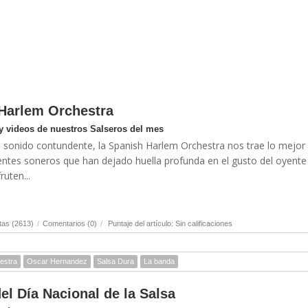
Harlem Orchestra
y videos de nuestros Salseros del mes
n sonido contundente, la Spanish Harlem Orchestra nos trae lo mejor
entes soneros que han dejado huella profunda en el gusto del oyente 
uten...
tas (2613)
/
Comentarios (0)
/
Puntaje del artículo: Sin calificaciones
estra
Oscar Hernandez
Salsa Dura
La banda
el Día Nacional de la Salsa