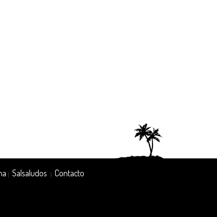
na
Salsaludos
Contacto
|
|