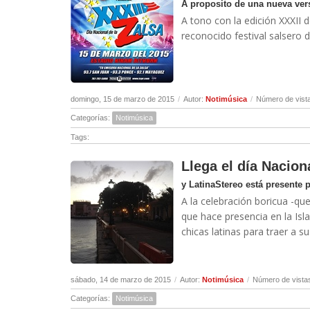
A proposito de una nueva ver
A tono con la edición XXXII 
reconocido festival salsero d
domingo, 15 de marzo de 2015
/
Autor:
Notimúsica
/
Número de vist
Categorías:
Notimúsica
Tags:
Llega el día Nacion
y LatinaStereo está presente 
A la celebración boricua -qu
que hace presencia en la Isl
chicas latinas para traer a s
sábado, 14 de marzo de 2015
/
Autor:
Notimúsica
/
Número de vista
Categorías:
Notimúsica