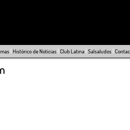
|
|
|
|
amas
Histórico de Noticias
Club Latina
Salsaludos
Contac
om