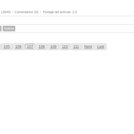
 (2644)
/
Comentarios (0)
/
Puntaje del artículo: 2.0
Solista
105
106
107
108
109
110
111
Next
Last