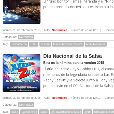
El “Niño bonito", Ismael Miranda y el “Niñ
presentaron el concierto, “ Del Bolero a la 
viernes, 20 de febrero de 2015
/
Autor:
Notimúsica
/
Número de vistas (2813)
/
Comenta
Categorías:
Notimúsica
Tags:
Latinastereo
100.9
Cultura
Ismael Miranda Carrero
Andy Montañez
Día Nacional de la Salsa
Esta es la nómina para la versión 2015
El dúo de Richie Ray y Bobby Cruz, el cant
miembros de la legendaria orquesta Las Est
Raphy Leavitt y la Selecta junto a Tony Ve
presentarán en el Día Nacional de la Salsa 2
viernes, 20 de febrero de 2015
/
Autor:
Notimúsica
/
Número de vistas (2719)
/
Comenta
Categorías:
Notimúsica
Tags:
salsa
Latinastereo
Zalsa
Día Nacional de la Salza
2015
latinastereo.co