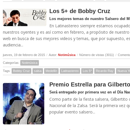
Los 5+ de Bobby Cruz
Los mejores temas de nuestro Salsero del M
En Latinastereo siempre estamos ocupados 
nuestros oyentes y es así como en febrero, a propósito de nuestro
web en busca de sus mejores videos y temas, que por supuesto, es
audiencia...
jueves, 19 de febrero de 2015
/
Autor:
Notimúsica
/
Número de vistas (3011)
/
Comentar
Categorías:
Notimúsica
Tags:
Bobby Cruz
salsa
Medellín
Latinastereo
Los 5*
Ricardo Ray
Nueva Y
Premio Estrella para Gilbert
Será entregado por primera vez en el Día Nac
Como parte de la fiesta salsera, Gilbertito
Nacional de la Zalsa. Será la primera vez 
popular evento salsero...