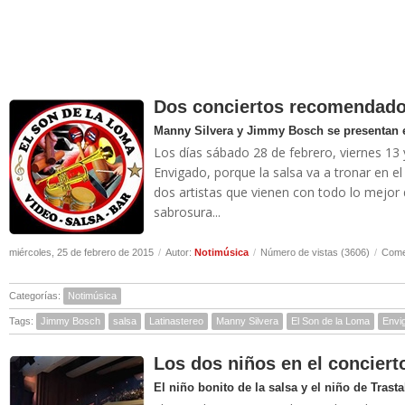
Dos conciertos recomendado
Manny Silvera y Jimmy Bosch se presentan e
Los días sábado 28 de febrero, viernes 1
Envigado, porque la salsa va a tronar en el
dos artistas que vienen con todo lo mejor 
sabrosura...
miércoles, 25 de febrero de 2015
/
Autor:
Notimúsica
/
Número de vistas (3606)
/
Come
Categorías:
Notimúsica
Tags:
Jimmy Bosch
salsa
Latinastereo
Manny Silvera
El Son de la Loma
Envi
Los dos niños en el conciert
El niño bonito de la salsa y el niño de Trasta