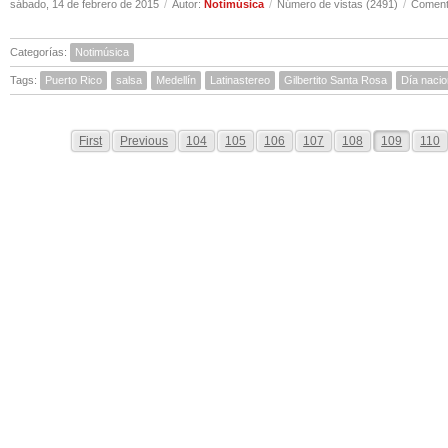
sábado, 14 de febrero de 2015
/
Autor:
Notimúsica
/
Número de vistas (2491)
/
Comenta
Categorías:
Notimúsica
Tags:
Puerto Rico
salsa
Medellín
Latinastereo
Gilbertito Santa Rosa
Día nacio
First
Previous
104
105
106
107
108
109
110