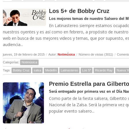
Los 5+ de Bobby Cruz
Los mejores temas de nuestro Salsero del M
En Latinastereo siempre estamos ocupados 
nuestros oyentes y es así como en febrero, a propósito de nuestro
web en busca de sus mejores videos y temas, que por supuesto, es
audiencia...
jueves, 19 de febrero de 2015
/
Autor:
Notimúsica
/
Número de vistas (3011)
/
Comentar
Categorías:
Notimúsica
Tags:
Bobby Cruz
salsa
Medellín
Latinastereo
Los 5*
Ricardo Ray
Nueva Y
Premio Estrella para Gilbert
Será entregado por primera vez en el Día Nac
Como parte de la fiesta salsera, Gilbertito
Nacional de la Zalsa. Será la primera vez 
popular evento salsero...