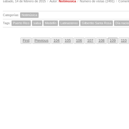
sábado, 14 de febrero de 2015
/
Autor:
Notimúsica
/
Número de vistas (2491)
/
Comenta
Categorías:
Notimúsica
Tags:
Puerto Rico
salsa
Medellín
Latinastereo
Gilbertito Santa Rosa
Día nacio
First
Previous
104
105
106
107
108
109
110