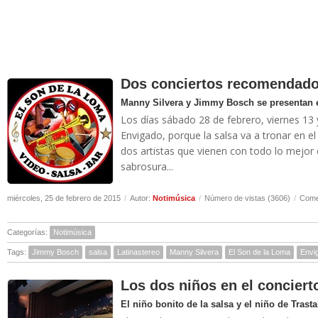
Dos conciertos recomendado
Manny Silvera y Jimmy Bosch se presentan e
Los días sábado 28 de febrero, viernes 1
Envigado, porque la salsa va a tronar en el
dos artistas que vienen con todo lo mejor 
sabrosura...
miércoles, 25 de febrero de 2015
/
Autor:
Notimúsica
/
Número de vistas (3606)
/
Come
Categorías:
Notimúsica
Tags:
Jimmy Bosch
salsa
Latinastereo
Manny Silvera
El Son de la Loma
Envi
Los dos niños en el conciert
El niño bonito de la salsa y el niño de Trasta