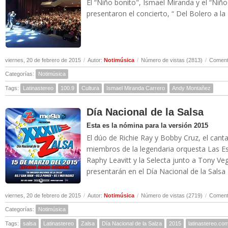
El “Niño bonito", Ismael Miranda y el “Niñ
presentaron el concierto, “ Del Bolero a la 
viernes, 20 de febrero de 2015
/
Autor:
Notimúsica
/
Número de vistas (2813)
/
Comenta
Categorías:
Notimúsica
Tags:
Latinastereo
100.9
Cultura
Ismael Miranda Carrero
Andy Montañez
Día Nacional de la Salsa
Esta es la nómina para la versión 2015
El dúo de Richie Ray y Bobby Cruz, el cant
miembros de la legendaria orquesta Las Est
Raphy Leavitt y la Selecta junto a Tony Ve
presentarán en el Día Nacional de la Salsa 2
viernes, 20 de febrero de 2015
/
Autor:
Notimúsica
/
Número de vistas (2719)
/
Comenta
Categorías:
Notimúsica
Tags:
salsa
Latinastereo
Zalsa
Día Nacional de la Salza
2015
latinastereo.co