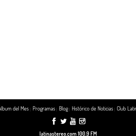
Álbum del Mes
Programas
Blog
Histórico de Noticias
Club Lati
|
|
|
|
latinastereo.com 100.9 FM