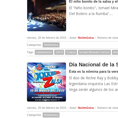
El niño bonito de la salsa y el
El “Niño bonito", Ismael Mir
Del Bolero a la Rumba”.....
viernes, 20 de febrero de 2015
/
Autor:
Notimúsica
/
Número de vista
Categorías:
Notimúsica
Tags:
Latinastereo
100.9
Cultura
Ismael Miranda Carrero
And
Día Nacional de la 
Esta es la nómina para la ver
El dúo de Richie Ray y Bobby
legendaria orquesta Las Estre
Vega serán algunos de los art
viernes, 20 de febrero de 2015
/
Autor:
Notimúsica
/
Número de vista
Categorías:
Notimúsica