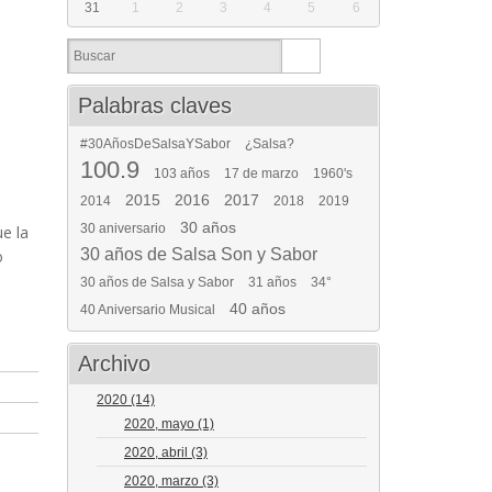
31
1
2
3
4
5
6
Palabras claves
#30AñosDeSalsaYSabor
¿Salsa?
100.9
103 años
17 de marzo
1960's
2015
2016
2017
2014
2018
2019
30 años
30 aniversario
e la
30 años de Salsa Son y Sabor
o
30 años de Salsa y Sabor
31 años
34°
40 años
40 Aniversario Musical
Archivo
2020
(14)
2020, mayo
(1)
2020, abril
(3)
2020, marzo
(3)