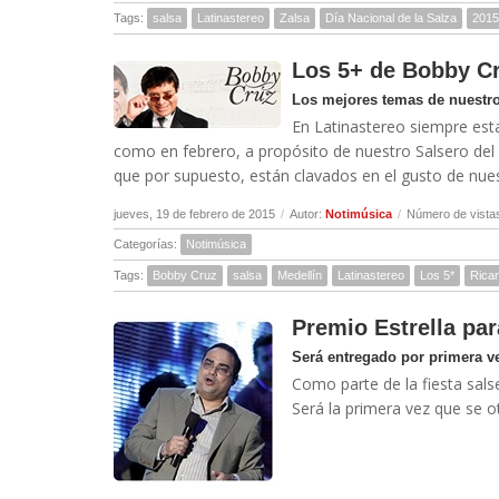
Tags:
salsa
Latinastereo
Zalsa
Día Nacional de la Salza
2015
Los 5+ de Bobby C
Los mejores temas de nuestro
En Latinastereo siempre est
como en febrero, a propósito de nuestro Salsero de
que por supuesto, están clavados en el gusto de nuest
jueves, 19 de febrero de 2015
/
Autor:
Notimúsica
/
Número de vista
Categorías:
Notimúsica
Tags:
Bobby Cruz
salsa
Medellín
Latinastereo
Los 5*
Rica
Premio Estrella pa
Será entregado por primera ve
Como parte de la fiesta salse
Será la primera vez que se o