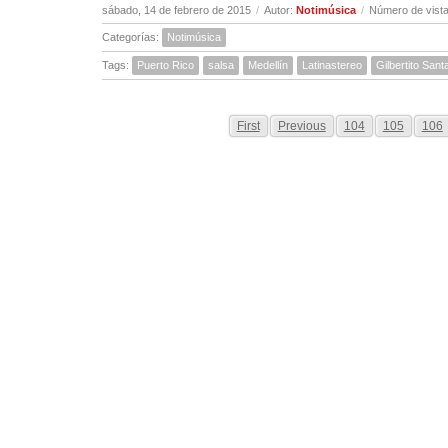
sábado, 14 de febrero de 2015
/
Autor:
Notimúsica
/
Número de vista
Categorías:
Notimúsica
Tags:
Puerto Rico
salsa
Medellín
Latinastereo
Gilbertito San
First
Previous
104
105
106