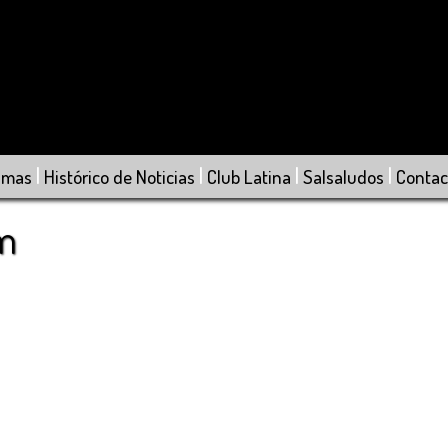
|
|
|
|
amas
Histórico de Noticias
Club Latina
Salsaludos
Contac
om