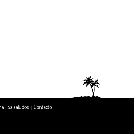
na
Salsaludos
Contacto
|
|