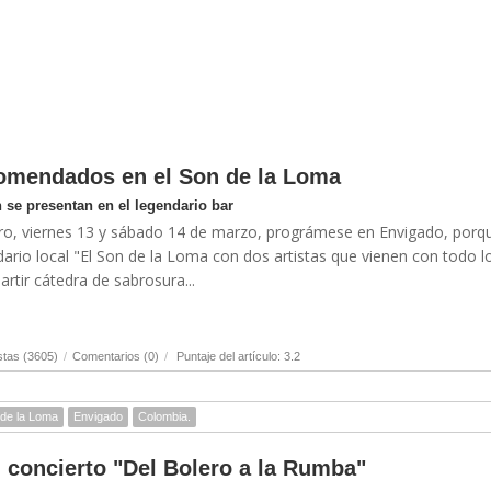
comendados en el Son de la Loma
se presentan en el legendario bar
ro, viernes 13 y sábado 14 de marzo, prográmese en Envigado, porqu
ndario local "El Son de la Loma con dos artistas que vienen con todo l
rtir cátedra de sabrosura...
stas (3605)
/
Comentarios (0)
/
Puntaje del artículo: 3.2
 de la Loma
Envigado
Colombia.
l concierto "Del Bolero a la Rumba"