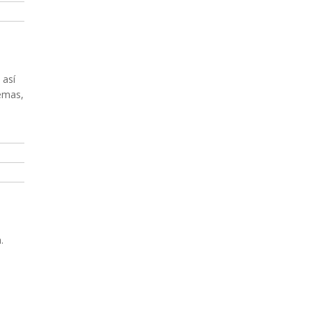
 así
emas,
.