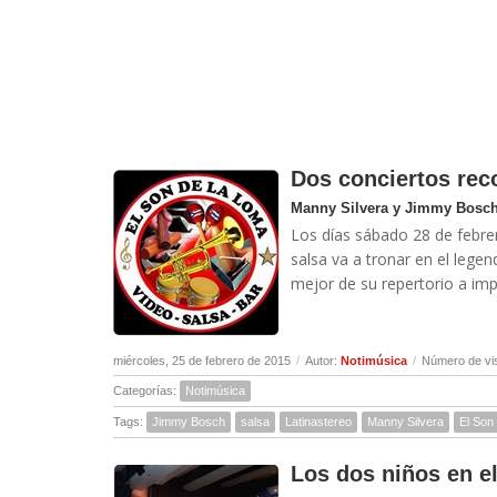
Dos conciertos re
Manny Silvera y Jimmy Bosch 
Los días sábado 28 de febre
salsa va a tronar en el lege
mejor de su repertorio a impa
miércoles, 25 de febrero de 2015
/
Autor:
Notimúsica
/
Número de vi
Categorías:
Notimúsica
Tags:
Jimmy Bosch
salsa
Latinastereo
Manny Silvera
El Son
Los dos niños en e