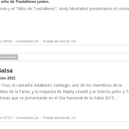
 niño de Trastalleres juntos.
anda y el “Niño de Trastalleres", Andy Montañez presentaron el concie
s (2812)
/
Comentarios (0)
/
Puntaje del artículo: 5.0
y Montañez
Salsa
sión 2015
 Cruz, el cantante Adalberto Santiago, uno de los miembros de la
llas de la Fania, y la orquesta de Raphy Leavitt y la Selecta junto a 
istas que se presentarán en el Día Nacional de la Salsa 2015....
s (2717)
/
Comentarios (0)
/
Puntaje del artículo: 2.0