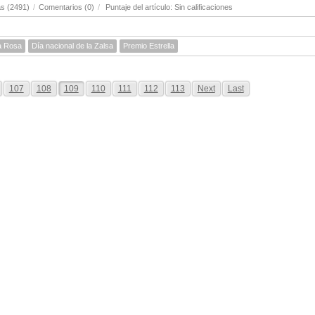
s (2491)
/
Comentarios (0)
/
Puntaje del artículo: Sin calificaciones
ta Rosa
Día nacional de la Zalsa
Premio Estrella
107
108
109
110
111
112
113
Next
Last