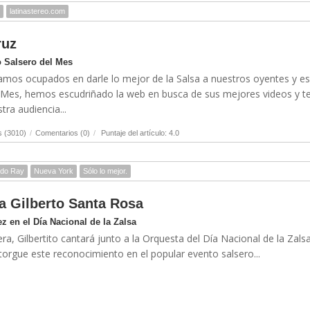
latinastereo.com
ruz
 Salsero del Mes
amos ocupados en darle lo mejor de la Salsa a nuestros oyentes y es
l Mes, hemos escudriñado la web en busca de sus mejores videos y t
ra audiencia...
s (3010)
/
Comentarios (0)
/
Puntaje del artículo: 4.0
rdo Ray
Nueva York
Sólo lo mejor.
ra Gilberto Santa Rosa
z en el Día Nacional de la Zalsa
ra, Gilbertito cantará junto a la Orquesta del Día Nacional de la Zalsa
torgue este reconocimiento en el popular evento salsero...