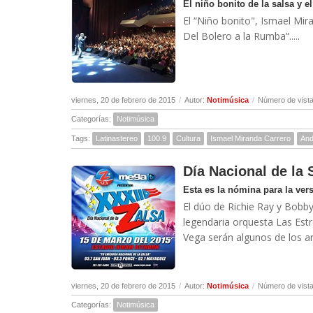
El niño bonito de la salsa y el
El “Niño bonito", Ismael Mir
Del Bolero a la Rumba”.....
viernes, 20 de febrero de 2015
/
Autor:
Notimúsica
/
Número de vista
Categorías:
Notimúsica
Tags:
Latinastereo
100.9
Cultura
Ismael Miranda Carrero
And
Día Nacional de la 
Esta es la nómina para la ver
El dúo de Richie Ray y Bobby
legendaria orquesta Las Estre
Vega serán algunos de los art
viernes, 20 de febrero de 2015
/
Autor:
Notimúsica
/
Número de vista
Categorías:
Notimúsica