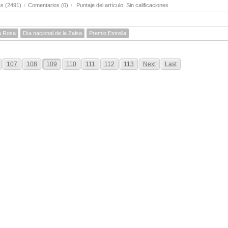
s (2491)
/
Comentarios (0)
/
Puntaje del artículo: Sin calificaciones
ta Rosa
Día nacional de la Zalsa
Premio Estrella
107
108
109
110
111
112
113
Next
Last