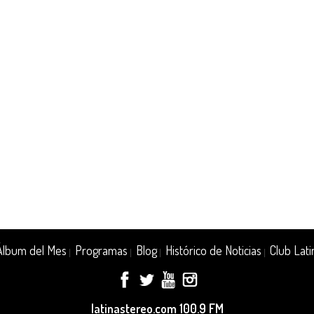
Álbum del Mes
Programas
Blog
Histórico de Noticias
Club Lati
|
|
|
|
latinastereo.com 100.9 FM