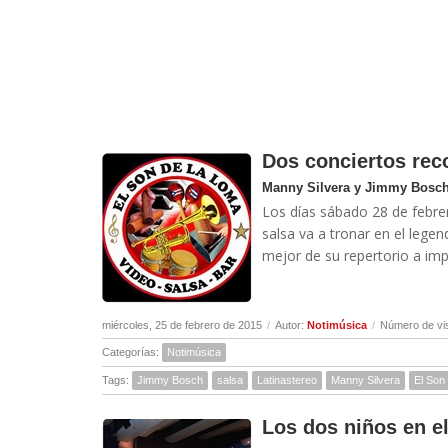
Dos conciertos re
Manny Silvera y Jimmy Bosch 
Los días sábado 28 de febre
salsa va a tronar en el lege
mejor de su repertorio a impa
miércoles, 25 de febrero de 2015
/
Autor:
Notimúsica
/
Número de vi
Categorías:
Notimúsica
Tags:
Jimmy Bosch
salsa
Latinastereo
Manny Silvera
El Son
Los dos niños en e