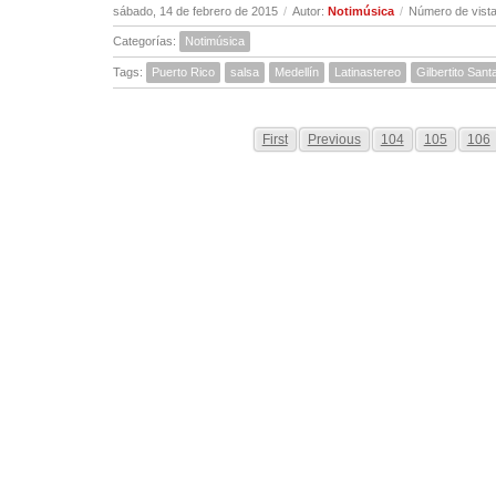
sábado, 14 de febrero de 2015
/
Autor:
Notimúsica
/
Número de vista
Categorías:
Notimúsica
Tags:
Puerto Rico
salsa
Medellín
Latinastereo
Gilbertito San
First
Previous
104
105
106