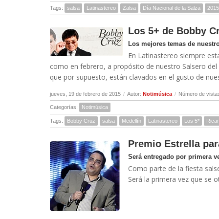
Tags:
salsa
Latinastereo
Zalsa
Día Nacional de la Salza
2015
Los 5+ de Bobby C
Los mejores temas de nuestro
En Latinastereo siempre est
como en febrero, a propósito de nuestro Salsero de
que por supuesto, están clavados en el gusto de nuest
jueves, 19 de febrero de 2015
/
Autor:
Notimúsica
/
Número de vista
Categorías:
Notimúsica
Tags:
Bobby Cruz
salsa
Medellín
Latinastereo
Los 5*
Rica
Premio Estrella pa
Será entregado por primera ve
Como parte de la fiesta salse
Será la primera vez que se o