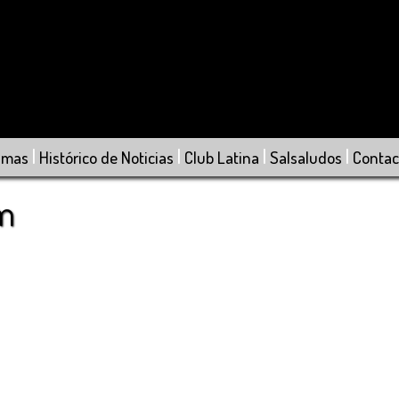
|
|
|
|
amas
Histórico de Noticias
Club Latina
Salsaludos
Contac
om