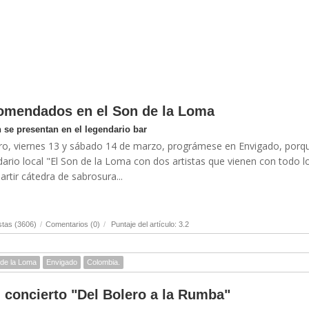
comendados en el Son de la Loma
se presentan en el legendario bar
ro, viernes 13 y sábado 14 de marzo, prográmese en Envigado, porqu
ndario local "El Son de la Loma con dos artistas que vienen con todo l
rtir cátedra de sabrosura...
stas (3606)
/
Comentarios (0)
/
Puntaje del artículo: 3.2
 de la Loma
Envigado
Colombia.
l concierto "Del Bolero a la Rumba"