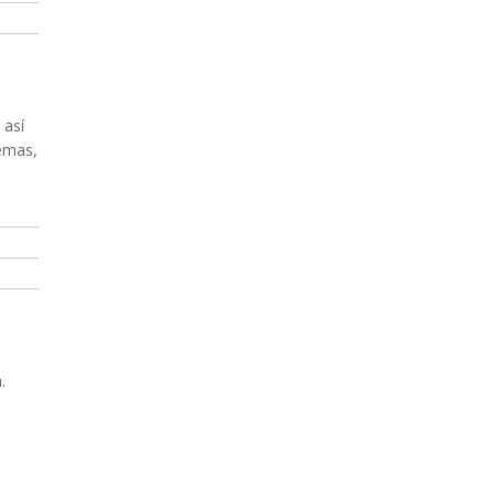
 así
emas,
.