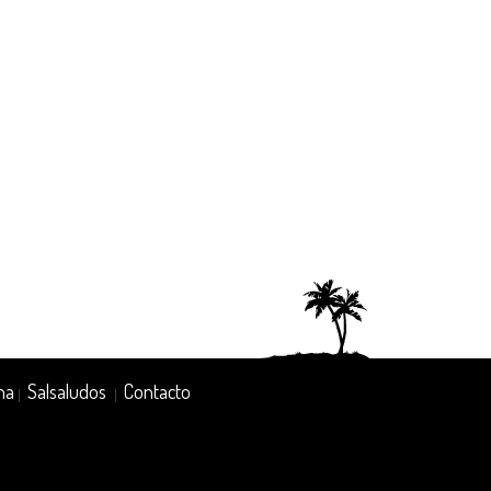
na
Salsaludos
Contacto
|
|