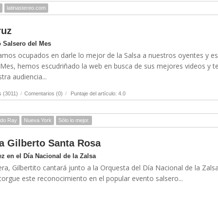
latinastereo.com
ruz
 Salsero del Mes
amos ocupados en darle lo mejor de la Salsa a nuestros oyentes y es
l Mes, hemos escudriñado la web en busca de sus mejores videos y t
ra audiencia...
s (3011)
/
Comentarios (0)
/
Puntaje del artículo: 4.0
rdo Ray
Nueva York
Sólo lo mejor.
ra Gilberto Santa Rosa
z en el Día Nacional de la Zalsa
ra, Gilbertito cantará junto a la Orquesta del Día Nacional de la Zalsa
torgue este reconocimiento en el popular evento salsero...