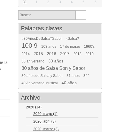
31
1
2
3
4
5
6
Palabras claves
#30AñosDeSalsaYSabor
¿Salsa?
100.9
103 años
17 de marzo
1960's
2015
2016
2017
2014
2018
2019
30 años
30 aniversario
e la
30 años de Salsa Son y Sabor
o
30 años de Salsa y Sabor
31 años
34°
40 años
40 Aniversario Musical
Archivo
2020
(14)
2020, mayo
(1)
2020, abril
(3)
2020, marzo
(3)