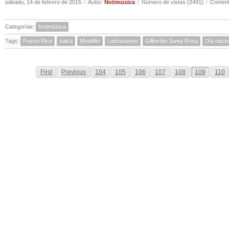
sábado, 14 de febrero de 2015
/
Autor:
Notimúsica
/
Número de vistas (2491)
/
Comenta
Categorías:
Notimúsica
Tags:
Puerto Rico
salsa
Medellín
Latinastereo
Gilbertito Santa Rosa
Día nacio
First
Previous
104
105
106
107
108
109
110