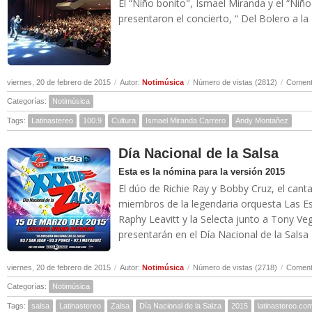
El “Niño bonito", Ismael Miranda y el “Niñ
presentaron el concierto, “ Del Bolero a la 
viernes, 20 de febrero de 2015
/
Autor:
Notimúsica
/
Número de vistas (2812)
/
Comenta
Categorías:
Notimúsica
Tags:
Latinastereo
100.9
Cultura
Ismael Miranda Carrero
Andy Montañez
Día Nacional de la Salsa
Esta es la nómina para la versión 2015
El dúo de Richie Ray y Bobby Cruz, el cant
miembros de la legendaria orquesta Las Est
Raphy Leavitt y la Selecta junto a Tony Ve
presentarán en el Día Nacional de la Salsa 2
viernes, 20 de febrero de 2015
/
Autor:
Notimúsica
/
Número de vistas (2718)
/
Comenta
Categorías:
Notimúsica
Tags:
salsa
Latinastereo
Zalsa
Día Nacional de la Salza
2015
latinastereo.co