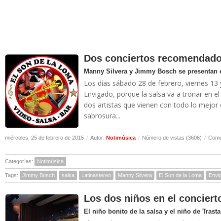
Dos conciertos recomendado
Manny Silvera y Jimmy Bosch se presentan e
Los días sábado 28 de febrero, viernes 1
Envigado, porque la salsa va a tronar en el
dos artistas que vienen con todo lo mejor 
sabrosura...
miércoles, 25 de febrero de 2015
/
Autor:
Notimúsica
/
Número de vistas (3606)
/
Come
Categorías:
Notimúsica
Tags:
Jimmy Bosch
salsa
Latinastereo
Manny Silvera
El Son de la Loma
Envi
Los dos niños en el conciert
El niño bonito de la salsa y el niño de Trasta