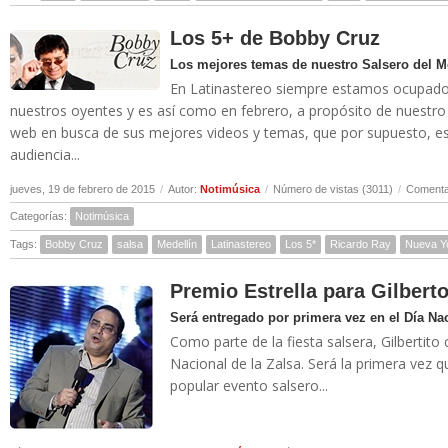
Los 5+ de Bobby Cruz
Los mejores temas de nuestro Salsero del M
En Latinastereo siempre estamos ocupados 
nuestros oyentes y es así como en febrero, a propósito de nuestro
web en busca de sus mejores videos y temas, que por supuesto, es
audiencia...
jueves, 19 de febrero de 2015
/
Autor:
Notimúsica
/
Número de vistas (3011)
/
Comentar
Categorías:
Notimúsica
Tags:
Bobby Cruz
salsa
Medellín
Latinastereo
Los 5*
Ricardo Ray
Nueva Y
Premio Estrella para Gilbert
Será entregado por primera vez en el Día Nac
Como parte de la fiesta salsera, Gilbertito
Nacional de la Zalsa. Será la primera vez 
popular evento salsero...