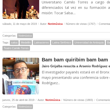
Universitario Camilo Torres a cargo 
diferenciados tal vez en su formación 
misión: Tocar Salsa....
sábado, 11 de mayo de 2019
/
Autor:
Notimúsica
/
Número de vistas (1767)
/
Comentar
Categorías:
Notimúsica
Tags:
salsa
Medellín
Latinastereo
Latina Sinfónico
Universidad de Antioquia
Ba
Teatro Camilo Torres
Bam bam quiribim bam bam
Jairo Grijalba resucita a Arsenio Rodríguez
El investigador payanés estará en el Bronx
mayo presentando una conferencia sobre 
Rodríguez...
jueves, 25 de abril de 2019
/
Autor:
Notimúsica
/
Número de vistas (1883)
/
Comentario
Categorías:
Notimúsica