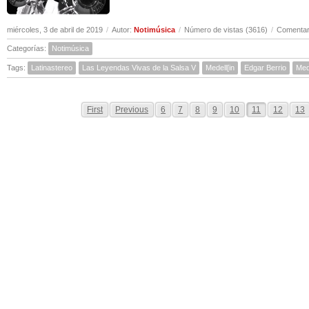
miércoles, 3 de abril de 2019
/
Autor:
Notimúsica
/
Número de vistas (3616)
/
Comentar
Categorías:
Notimúsica
Tags:
Latinastereo
Las Leyendas Vivas de la Salsa V
Medell[in
Edgar Berrio
Med
First
Previous
6
7
8
9
10
11
12
13