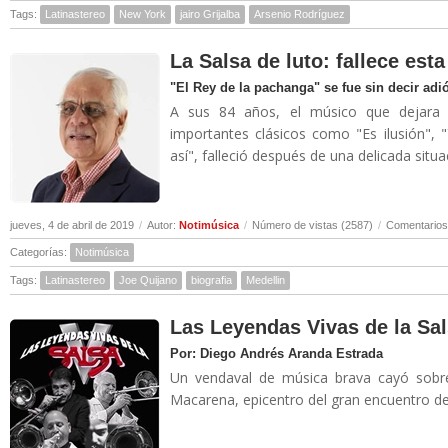
Tags:
Latinastereo
New York
jairo Grijalba
Arsenio Rodríguez
La Salsa de luto: fallece es
"El Rey de la pachanga" se fue sin decir adi
A sus 84 años, el músico que dejara 
importantes clásicos como "Es ilusión", 
así", falleció después de una delicada situa
jueves, 4 de abril de 2019
/
Autor:
Notimúsica
/
Número de vistas (2587)
/
Comentarios
Categorías:
Notimúsica
Tags:
Latinastereo
Joe Quijano
biografia
Medellin
Las Leyendas Vivas de la Sal
Por: Diego Andrés Aranda Estrada
Un vendaval de música brava cayó sobre
Macarena, epicentro del gran encuentro de 