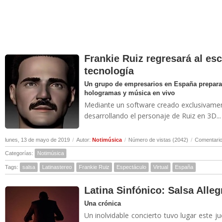
Frankie Ruiz regresará al esc
tecnología
Un grupo de empresarios en España prepara
hologramas y música en vivo
Mediante un software creado exclusivamente
desarrollando el personaje de Ruiz en 3D...
lunes, 13 de mayo de 2019
/
Autor:
Notimúsica
/
Número de vistas (2042)
/
Comentario
Categorías:
Notimúsica
Tags:
salsa
Latinastereo
Frankie Ruiz
Espectáculo
Virtual
España
Latina Sinfónico: Salsa Allegr
Una crónica
Un inolvidable concierto tuvo lugar este j