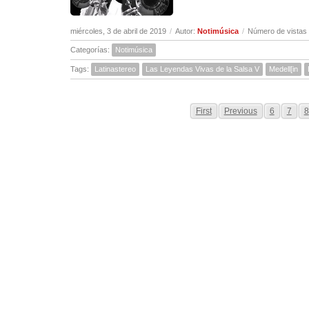
miércoles, 3 de abril de 2019
/
Autor:
Notimúsica
/
Número de vistas
Categorías:
Notimúsica
Tags:
Latinastereo
Las Leyendas Vivas de la Salsa V
Medell[in
First
Previous
6
7
8