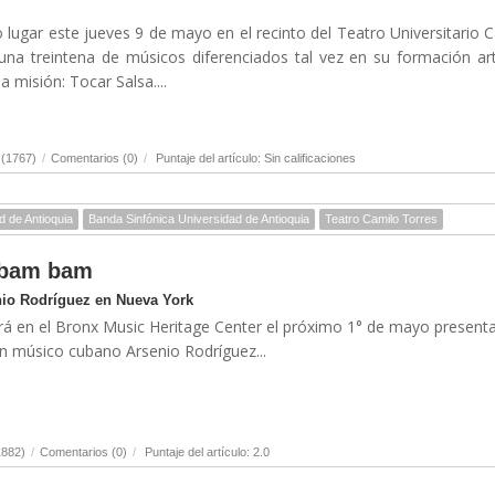
o lugar este jueves 9 de mayo en el recinto del Teatro Universitario 
na treintena de músicos diferenciados tal vez en su formación art
misión: Tocar Salsa....
 (1767)
/
Comentarios (0)
/
Puntaje del artículo: Sin calificaciones
d de Antioquia
Banda Sinfónica Universidad de Antioquia
Teatro Camilo Torres
 bam bam
enio Rodríguez en Nueva York
ará en el Bronx Music Heritage Center el próximo 1° de mayo presen
an músico cubano Arsenio Rodríguez...
1882)
/
Comentarios (0)
/
Puntaje del artículo: 2.0