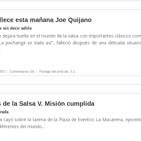
allece esta mañana Joe Quijano
e sin decir adiós
e dejara huella en el mundo de la salsa con importantes clásicos co
"La pachanga se baila así", falleció después de una delicada situac
.
587)
/
Comentarios (0)
/
Puntaje del artículo: 3.1
 de la Salsa V. Misión cumplida
trada
 cayó sobre la tarima de la Plaza de Eventos La Macarena, epicent
iferentes del mundo...