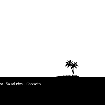
na
Salsaludos
Contacto
|
|