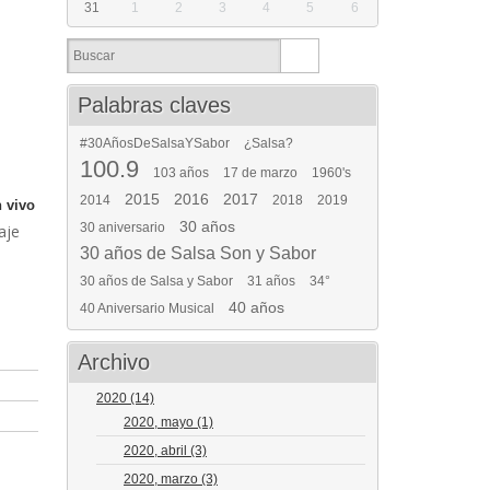
31
1
2
3
4
5
6
Palabras claves
#30AñosDeSalsaYSabor
¿Salsa?
100.9
103 años
17 de marzo
1960's
2015
2016
2017
2014
2018
2019
 vivo
30 años
30 aniversario
aje
30 años de Salsa Son y Sabor
30 años de Salsa y Sabor
31 años
34°
40 años
40 Aniversario Musical
Archivo
2020
(14)
2020, mayo
(1)
2020, abril
(3)
2020, marzo
(3)