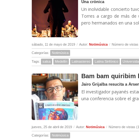
Una crónica
Un inolvidable concierto tuv
Torres a cargo de más de u
pero hermanados en una sola 
sábado, 11 de mayo de 2019
/
Autor:
Notimúsica
/
Número de vistas
Categorías:
Notimúsica
Tags:
salsa
Medellín
Latinastereo
Latina Sinfónico
Universida
Bam bam quiribim
Jairo Grijalba resucita a Ars
El investigador payanés est
una conferencia sobre el gr
jueves, 25 de abril de 2019
/
Autor:
Notimúsica
/
Número de vistas (
Categorías:
Notimúsica