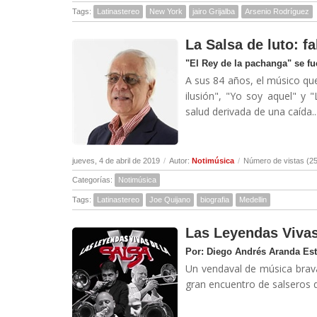
Tags:
Latinastereo
New York
jairo Grijalba
Arsenio Rodríguez
La Salsa de luto: f
"El Rey de la pachanga" se fu
A sus 84 años, el músico qu
ilusión", "Yo soy aquel" y 
salud derivada de una caída..
jueves, 4 de abril de 2019
/
Autor:
Notimúsica
/
Número de vistas (2
Categorías:
Notimúsica
Tags:
Latinastereo
Joe Quijano
biografia
Medellin
Las Leyendas Vivas
Por: Diego Andrés Aranda Es
Un vendaval de música brava
gran encuentro de salseros d