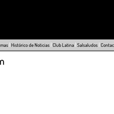
|
|
|
|
amas
Histórico de Noticias
Club Latina
Salsaludos
Contac
om