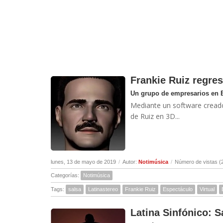
Frankie Ruiz regres
Un grupo de empresarios en 
Mediante un software creado 
de Ruiz en 3D...
lunes, 13 de mayo de 2019
/
Autor:
Notimúsica
/
Número de vistas (
Categorías:
Notimúsica
Tags:
salsa
Latinastereo
Frankie Ruiz
Espectáculo
Virtual
Latina Sinfónico: Sa