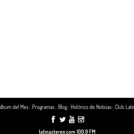
Álbum del Mes
Programas
Blog
Histórico de Noticias
Club Lati
|
|
|
|
latinastereo.com 100.9 FM