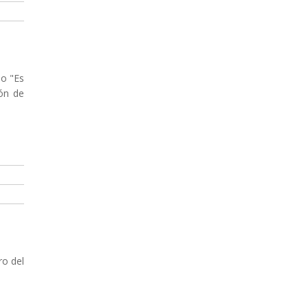
mo "Es
ión de
ro del