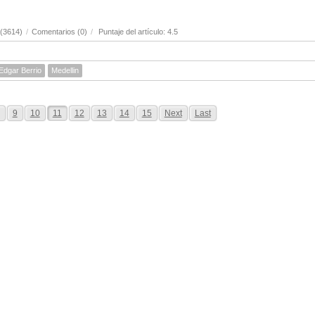
 (3614)
/
Comentarios (0)
/
Puntaje del artículo: 4.5
Edgar Berrio
Medellin
9
10
11
12
13
14
15
Next
Last