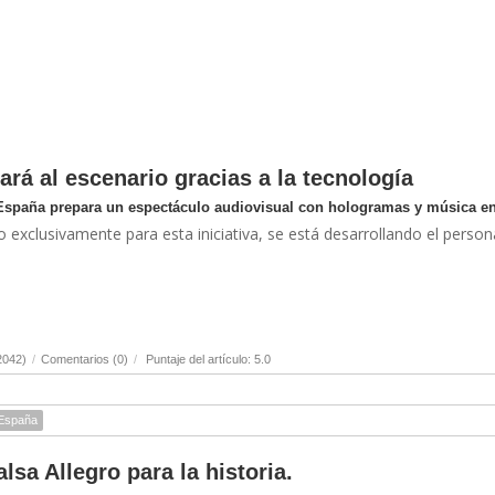
ará al escenario gracias a la tecnología
España prepara un espectáculo audiovisual con hologramas y música en
exclusivamente para esta iniciativa, se está desarrollando el person
2042)
/
Comentarios (0)
/
Puntaje del artículo: 5.0
España
lsa Allegro para la historia.