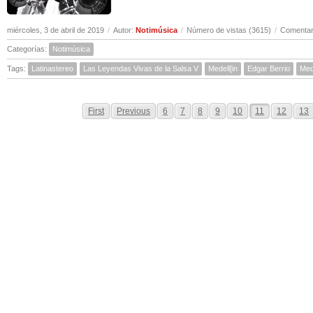
miércoles, 3 de abril de 2019
/
Autor:
Notimúsica
/
Número de vistas (3615)
/
Comentar
Categorías:
Notimúsica
Tags:
Latinastereo
Las Leyendas Vivas de la Salsa V
Medell[in
Edgar Berrio
Med
First
Previous
6
7
8
9
10
11
12
13