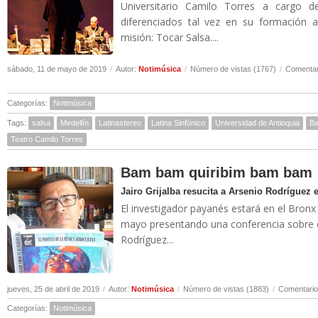
Universitario Camilo Torres a cargo 
diferenciados tal vez en su formación 
misión: Tocar Salsa....
sábado, 11 de mayo de 2019
/
Autor:
Notimúsica
/
Número de vistas (1767)
/
Comentar
Categorías:
Notimúsica
Tags:
salsa
Medellín
Latinastereo
Latina Sinfónico
Universidad de Antioquia
Ba
Teatro Camilo Torres
Bam bam quiribim bam bam
Jairo Grijalba resucita a Arsenio Rodríguez
El investigador payanés estará en el Bronx
mayo presentando una conferencia sobre 
Rodríguez...
jueves, 25 de abril de 2019
/
Autor:
Notimúsica
/
Número de vistas (1883)
/
Comentario
Categorías:
Notimúsica