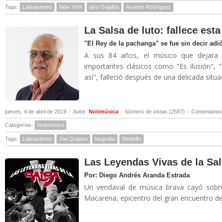
Tags:
Latinastereo
New York
jairo Grijalba
Arsenio Rodríguez
La Salsa de luto: fallece es
"El Rey de la pachanga" se fue sin decir adi
A sus 84 años, el músico que dejara 
importantes clásicos como "Es ilusión", 
así", falleció después de una delicada situa
jueves, 4 de abril de 2019
/
Autor:
Notimúsica
/
Número de vistas (2587)
/
Comentarios
Categorías:
Notimúsica
Tags:
Latinastereo
Joe Quijano
biografia
Medellin
Las Leyendas Vivas de la Sal
Por: Diego Andrés Aranda Estrada
Un vendaval de música brava cayó sobre
Macarena, epicentro del gran encuentro de 