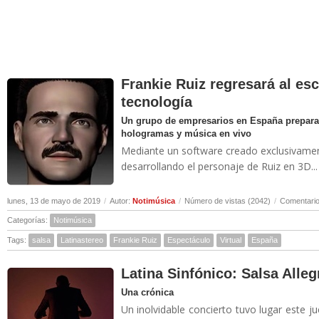
Frankie Ruiz regresará al esc
tecnología
Un grupo de empresarios en España prepara
hologramas y música en vivo
Mediante un software creado exclusivamente
desarrollando el personaje de Ruiz en 3D...
lunes, 13 de mayo de 2019
/
Autor:
Notimúsica
/
Número de vistas (2042)
/
Comentario
Categorías:
Notimúsica
Tags:
salsa
Latinastereo
Frankie Ruiz
Espectáculo
Virtual
España
Latina Sinfónico: Salsa Allegr
Una crónica
Un inolvidable concierto tuvo lugar este j