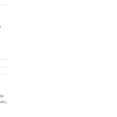
r
 de
udio,