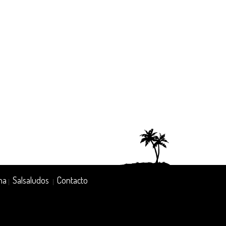
na
Salsaludos
Contacto
|
|