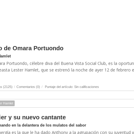
to de Omara Portuondo
Hamlet
a Portuondo, célebre diva del Buena Vista Social Club, es la oportu
asta Lester Hamlet, que se estrenó la noche de ayer 12 de febrero e
s (2125)
/
Comentarios (0)
/
Puntaje del artículo: Sin calificaciones
er Hamlet
ier y su nuevo cantante
ando en la delantera de los mulatos del sabor
ergía es la que le ha dado Anthony a la agrupación con su juventud y