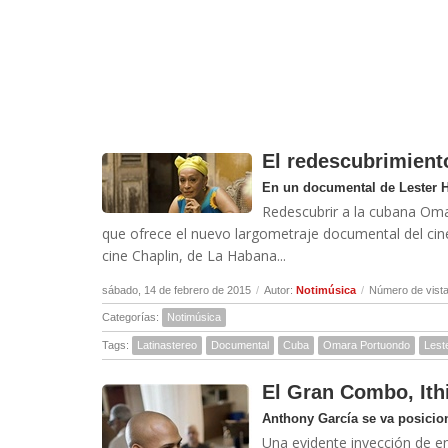
El redescubrimien
En un documental de Lester 
Redescubrir a la cubana Omar
que ofrece el nuevo largometraje documental del cine
cine Chaplin, de La Habana...
sábado, 14 de febrero de 2015
/
Autor:
Notimúsica
/
Número de vista
Categorías:
Notimúsica
Tags:
Latinastereo
Documental
Cuba
Omara Portuondo
Lest
El Gran Combo, Ith
Anthony García se va posicion
Una evidente inyección de en