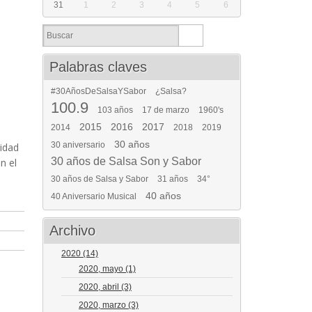
31
1
2
3
4
5
6
Palabras claves
#30AñosDeSalsaYSabor
¿Salsa?
100.9
103 años
17 de marzo
1960's
2015
2016
2017
2014
2018
2019
30 años
30 aniversario
nidad
30 años de Salsa Son y Sabor
n el
30 años de Salsa y Sabor
31 años
34°
40 años
40 Aniversario Musical
Archivo
2020
(14)
2020, mayo
(1)
2020, abril
(3)
2020, marzo
(3)