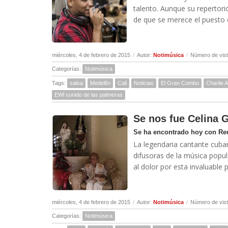
talento. Aunque su repertori
de que se merece el puesto q
miércoles, 4 de febrero de 2015
/
Autor:
Notimúsica
/
Número de vist
Categorías:
Notimúsica
Tags:
salsa
Medellín
Cali
Noticias
El Gran Combo
Charlie 
EWl sonido de las palmeras
Se nos fue Celina 
Se ha encontrado hoy con Reut
La legendaria cantante cuba
difusoras de la música popul
al dolor por esta invaluable p
miércoles, 4 de febrero de 2015
/
Autor:
Notimúsica
/
Número de vist
Categorías:
Notimúsica