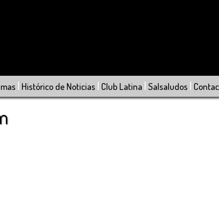
|
|
|
|
amas
Histórico de Noticias
Club Latina
Salsaludos
Contac
om