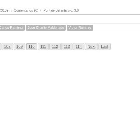
(3159)
/
Comentarios (0)
/
Puntaje del artículo: 3.0
Carlos Ramírez
José Charlie Maldonado
Víctor Ramírez
108
109
110
111
112
113
114
Next
Last