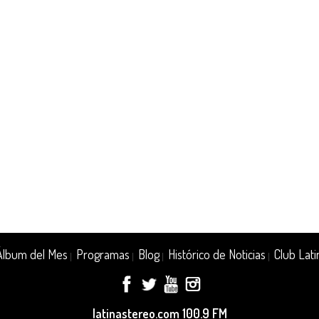
Álbum del Mes
Programas
Blog
Histórico de Noticias
Club Lati
|
|
|
|
latinastereo.com 100.9 FM