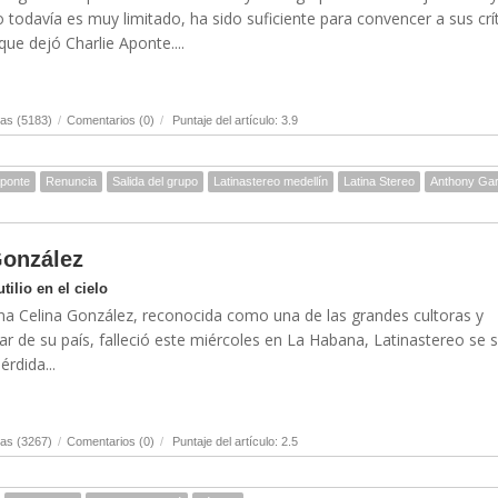
o todavía es muy limitado, ha sido suficiente para convencer a sus crí
ue dejó Charlie Aponte....
as (5183)
/
Comentarios (0)
/
Puntaje del artículo: 3.9
Aponte
Renuncia
Salida del grupo
Latinastereo medellín
Latina Stereo
Anthony Gar
González
ilio en el cielo
na Celina González, reconocida como una de las grandes cultoras y
ar de su país, falleció este miércoles en La Habana, Latinastereo se
érdida...
as (3267)
/
Comentarios (0)
/
Puntaje del artículo: 2.5