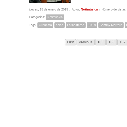
jueves, 15 de enero de 2015
/
Autor:
Notimúsica
/
Número de vistas 
Categorías:
Notimúsica
Tags:
Orquesta
salsa
Latinastereo
100.9
Sammy Marrero
First
Previous
105
106
107