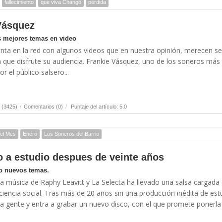
fallecimiento
que viva Changó
pérdida
Vásquez
s mejores temas en video
nta en la red con algunos videos que en nuestra opinión, merecen se
 que disfrute su audiencia. Frankie Vásquez, uno de los soneros más
or el público salsero...
 (3425)
/
Comentarios (0)
/
Puntaje del artículo: 5.0
del Mes
Enero
Los Soneros del Barrio
o a estudio despues de veinte años
o nuevos temas.
a música de Raphy Leavitt y La Selecta ha llevado una salsa cargada
iencia social. Tras más de 20 años sin una producción inédita de est
 la gente y entra a grabar un nuevo disco, con el que promete ponerla