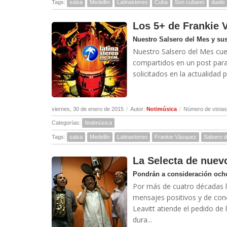
Tags:
salsa
Medellín
Latinastereo
Cuba
Son cubano
duelo
Los 5+ de Frankie 
Nuestro Salsero del Mes y su
Nuestro Salsero del Mes cue
compartidos en un post para
solicitados en la actualidad p
viernes, 30 de enero de 2015
/
Autor:
Notimúsica
/
Número de vistas
Categorías:
Notimúsica
Tags:
salsa
Medellín
Latinastereo
Frankie Vásquez
Salsero 
La Selecta de nuev
Pondrán a consideración och
Por más de cuatro décadas l
mensajes positivos y de conc
Leavitt atiende el pedido de
dura...