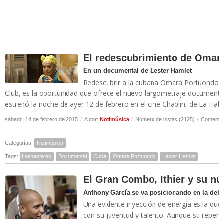
El redescubrimiento de Oma
En un documental de Lester Hamlet
Redescubrir a la cubana Omara Portuondo, 
Club, es la oportunidad que ofrece el nuevo largometraje document
estrenó la noche de ayer 12 de febrero en el cine Chaplin, de La Hab
sábado, 14 de febrero de 2015
/
Autor:
Notimúsica
/
Número de vistas (2125)
/
Comenta
Categorías:
Notimúsica
Tags:
Latinastereo
Documental
Cuba
Omara Portuondo
Lester Hamlet
El Gran Combo, Ithier y su n
Anthony García se va posicionando en la del
Una evidente inyección de energía es la qu
con su juventud y talento. Aunque su reper