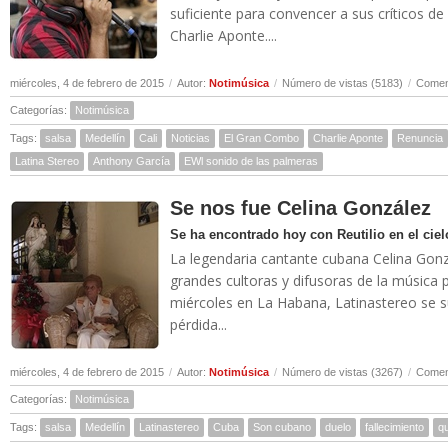
suficiente para convencer a sus críticos d
Charlie Aponte....
miércoles, 4 de febrero de 2015
/
Autor:
Notimúsica
/
Número de vistas (5183)
/
Coment
Categorías:
Notimúsica
Tags:
salsa
Medellín
Cali
Noticias
El Gran Combo
Charlie Aponte
Renuncia
Latina Stereo
Anthony García
EWl sonido de las palmeras
Se nos fue Celina González
Se ha encontrado hoy con Reutilio en el ciel
La legendaria cantante cubana Celina Gon
grandes cultoras y difusoras de la música p
miércoles en La Habana, Latinastereo se s
pérdida...
miércoles, 4 de febrero de 2015
/
Autor:
Notimúsica
/
Número de vistas (3267)
/
Coment
Categorías:
Notimúsica
Tags:
salsa
Medellín
Latinastereo
Cuba
Son cubano
duelo
fallecimiento
q