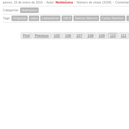
jueves, 15 de enero de 2015
/
Autor:
Notimúsica
/
Número de vistas (3159)
/
Comentari
Categorías:
Notimúsica
Tags:
Orquesta
salsa
Latinastereo
100.9
Sammy Marrero
Carlos Ramírez
First
Previous
105
106
107
108
109
110
111