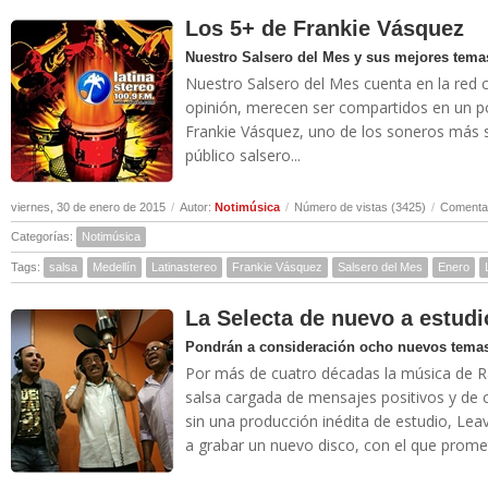
Los 5+ de Frankie Vásquez
Nuestro Salsero del Mes y sus mejores tema
Nuestro Salsero del Mes cuenta en la red 
opinión, merecen ser compartidos en un po
Frankie Vásquez, uno de los soneros más so
público salsero...
viernes, 30 de enero de 2015
/
Autor:
Notimúsica
/
Número de vistas (3425)
/
Comentar
Categorías:
Notimúsica
Tags:
salsa
Medellín
Latinastereo
Frankie Vásquez
Salsero del Mes
Enero
La Selecta de nuevo a estud
Pondrán a consideración ocho nuevos tema
Por más de cuatro décadas la música de Ra
salsa cargada de mensajes positivos y de 
sin una producción inédita de estudio, Leav
a grabar un nuevo disco, con el que promet