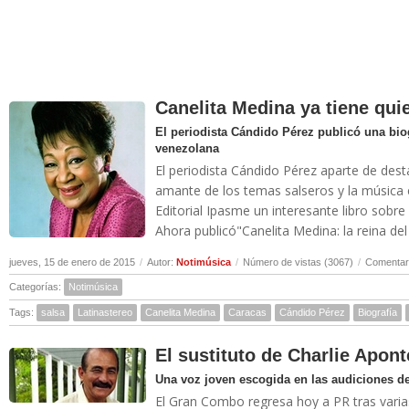
Canelita Medina ya tiene quie
El periodista Cándido Pérez publicó una bio
venezolana
El periodista Cándido Pérez aparte de dest
amante de los temas salseros y la música 
Editorial Ipasme un interesante libro sobre 
Ahora publicó"Canelita Medina: la reina de
jueves, 15 de enero de 2015
/
Autor:
Notimúsica
/
Número de vistas (3067)
/
Comentari
Categorías:
Notimúsica
Tags:
salsa
Latinastereo
Canelita Medina
Caracas
Cándido Pérez
Biografía
El sustituto de Charlie Apont
Una voz joven escogida en las audiciones de
El Gran Combo regresa hoy a PR tras varia