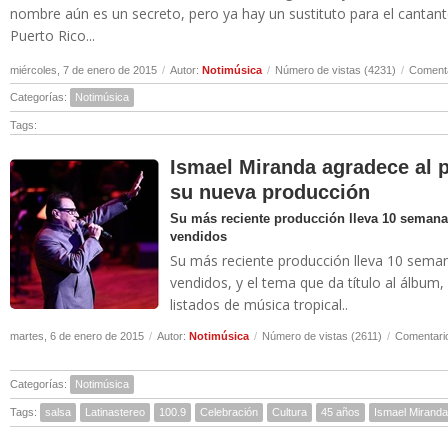
nombre aún es un secreto, pero ya hay un sustituto para el cantan
Puerto Rico...
miércoles, 7 de enero de 2015
/
Autor:
Notimúsica
/
Número de vistas (4231)
/
Comenta
Categorías:
Notimúsica
Tags:
Ismael Miranda agradece al p
su nueva producción
Su más reciente producción lleva 10 semana
vendidos
Su más reciente producción lleva 10 seman
vendidos, y el tema que da título al álbum,
listados de música tropical..
martes, 6 de enero de 2015
/
Autor:
Notimúsica
/
Número de vistas (2611)
/
Comentario
Categorías:
Notimúsica
Tags:
salsa
Latinastereo
100.9
Celebración
Cultura
45 años
Ismael Miranda