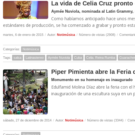
La vida de Celia Cruz pronto
Aymée Nuviola, nominada al Latin Grammy, s
Como habíamos anticipado hace unos meses
estándares de producción, se ha comenzado a grabar y pronto estará
martes, 6 de enero de 2015
/
Autor:
Notimúsica
/
Número de vistas (2908)
/
Comentari
Categorías:
Notimúsica
Tags:
salsa
Latinastereo
Aymée Nuviola
Cuba
Celia. Reina Rumba
Guarache
Piper Pimienta abre la Feria 
Monumento en su homenaje es inaugurado
Edulfamid Molina Díaz abre la feria con el
inauguración de una escultura suya en un pa
sábado, 27 de diciembre de 2014
/
Autor:
Notimúsica
/
Número de vistas (3344)
/
Come
Categorías:
Notimúsica