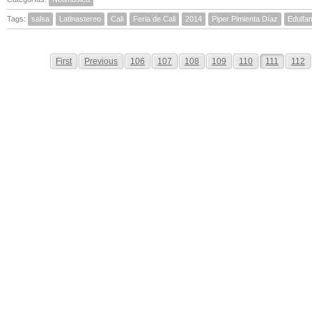
Tags:
salsa
Latinastereo
Cali
Feria de Cali
2014
Piper Pimienta Díaz
Edulfa
First
Previous
106
107
108
109
110
111
112