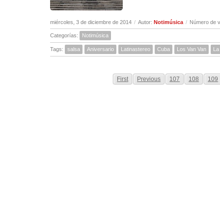
miércoles, 3 de diciembre de 2014
/
Autor:
Notimúsica
/
Número de v
Categorías:
Notimúsica
Tags:
salsa
Aniversario
Latinastereo
Cuba
Los Van Van
La
First
Previous
107
108
109