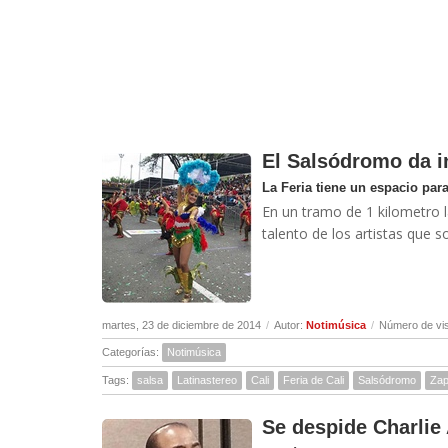
El Salsódromo da in
La Feria tiene un espacio para 
En un tramo de 1 kilometro la
talento de los artistas que so
martes, 23 de diciembre de 2014
/
Autor:
Notimúsica
/
Número de vis
Categorías:
Notimúsica
Tags:
salsa
Latinastereo
Cali
Feria de Cali
Salsódromo
Zap
Se despide Charli