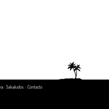
na
Salsaludos
Contacto
|
|