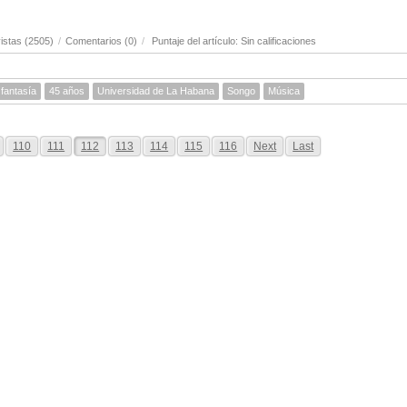
istas (2505)
/
Comentarios (0)
/
Puntaje del artículo: Sin calificaciones
 fantasía
45 años
Universidad de La Habana
Songo
Música
110
111
112
113
114
115
116
Next
Last