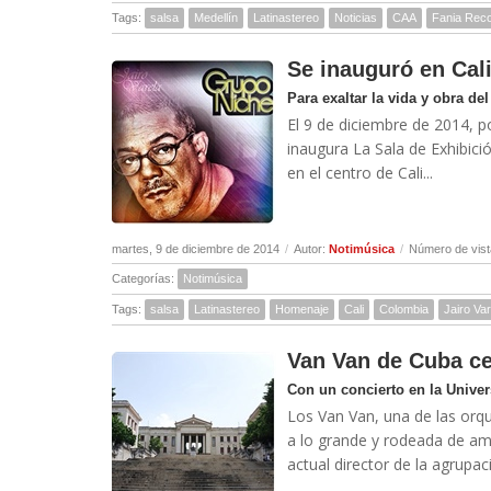
Tags:
salsa
Medellín
Latinastereo
Noticias
CAA
Fania Rec
Se inauguró en Cali
Para exaltar la vida y obra de
El 9 de diciembre de 2014, p
inaugura La Sala de Exhibic
en el centro de Cali...
martes, 9 de diciembre de 2014
/
Autor:
Notimúsica
/
Número de vist
Categorías:
Notimúsica
Tags:
salsa
Latinastereo
Homenaje
Cali
Colombia
Jairo Var
Van Van de Cuba ce
Con un concierto en la Unive
Los Van Van, una de las orq
a lo grande y rodeada de am
actual director de la agrupac