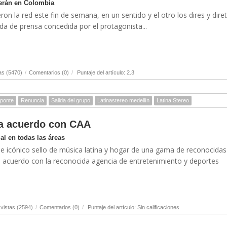
serán en Colombia
on la red este fin de semana, en un sentido y el otro los dires y dire
eda de prensa concedida por el protagonista...
as (5470)
/
Comentarios (0)
/
Puntaje del artículo: 2.3
Aponte
Renuncia
Salida del grupo
Latinastereo medellín
Latina Stereo
ma acuerdo con CAA
l en todas las áreas
 e icónico sello de música latina y hogar de una gama de reconocidas
un acuerdo con la reconocida agencia de entretenimiento y deportes
vistas (2594)
/
Comentarios (0)
/
Puntaje del artículo: Sin calificaciones