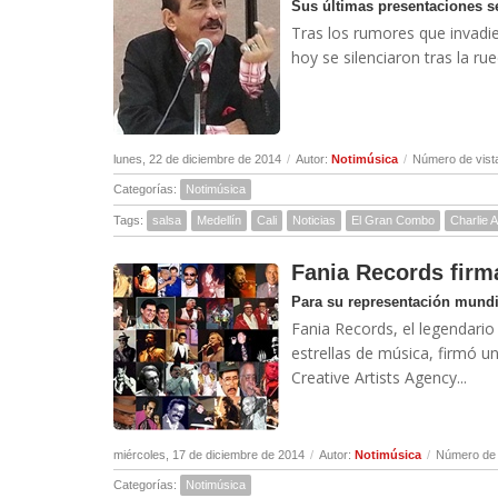
Sus últimas presentaciones 
Tras los rumores que invadier
hoy se silenciaron tras la ru
lunes, 22 de diciembre de 2014
/
Autor:
Notimúsica
/
Número de vist
Categorías:
Notimúsica
Tags:
salsa
Medellín
Cali
Noticias
El Gran Combo
Charlie 
Fania Records fir
Para su representación mundia
Fania Records, el legendario
estrellas de música, firmó 
Creative Artists Agency...
miércoles, 17 de diciembre de 2014
/
Autor:
Notimúsica
/
Número de 
Categorías:
Notimúsica