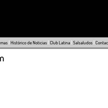
|
|
|
|
amas
Histórico de Noticias
Club Latina
Salsaludos
Contac
om