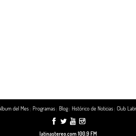
Álbum del Mes
Programas
Blog
Histórico de Noticias
Club Lati
|
|
|
|
latinastereo.com 100.9 FM