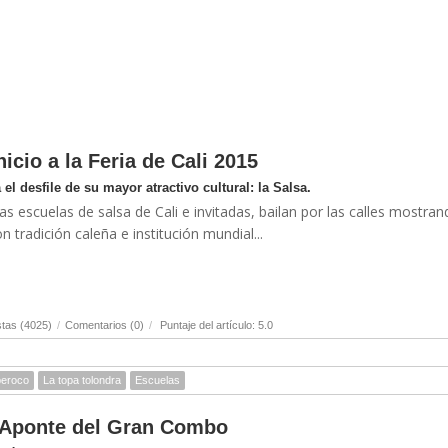
icio a la Feria de Cali 2015
el desfile de su mayor atractivo cultural: la Salsa.
s escuelas de salsa de Cali e invitadas, bailan por las calles mostran
n tradición caleña e institución mundial...
tas (4025)
/
Comentarios (0)
/
Puntaje del artículo: 5.0
eroco
La topa tolondra
Escuelas
e Aponte del Gran Combo