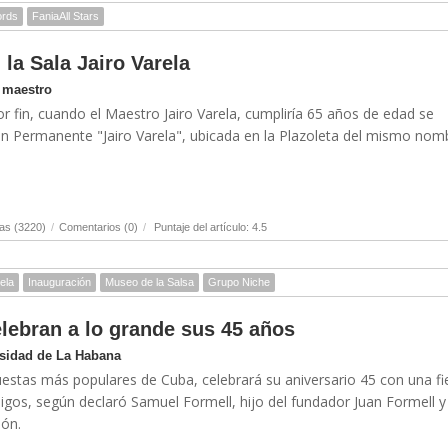
ords
FaniaAll Stars
 la Sala Jairo Varela
l maestro
or fin, cuando el Maestro Jairo Varela, cumpliría 65 años de edad se
ión Permanente "Jairo Varela", ubicada en la Plazoleta del mismo nom
as (3220)
/
Comentarios (0)
/
Puntaje del artículo: 4.5
ela
Inauguración
Museo de la Salsa
Grupo Niche
lebran a lo grande sus 45 años
rsidad de La Habana
uestas más populares de Cuba, celebrará su aniversario 45 con una fi
igos, según declaró Samuel Formell, hijo del fundador Juan Formell y
ión.