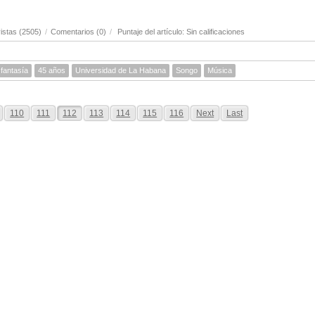
istas (2505)
/
Comentarios (0)
/
Puntaje del artículo: Sin calificaciones
 fantasía
45 años
Universidad de La Habana
Songo
Música
110
111
112
113
114
115
116
Next
Last