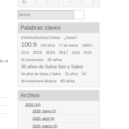
31
1
2
3
4
5
6
Palabras claves
#30AñosDeSalsaYSabor
¿Salsa?
100.9
103 años
17 de marzo
1960's
2015
2016
2017
2014
2018
2019
30 años
30 aniversario
do el
30 años de Salsa Son y Sabor
30 años de Salsa y Sabor
31 años
34°
40 años
40 Aniversario Musical
Archivo
2020
(14)
2020, mayo
(1)
2020, abril
(3)
2020, marzo
(3)