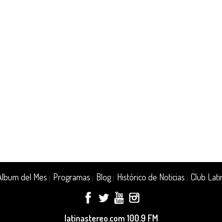
Álbum del Mes
Programas
Blog
Histórico de Noticias
Club Lati
|
|
|
|
latinastereo.com 100.9 FM