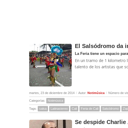
El Salsódromo da in
La Feria tiene un espacio para 
En un tramo de 1 kilometro la
talento de los artistas que so
martes, 23 de diciembre de 2014
/
Autor:
Notimúsica
/
Número de vis
Categorías:
Notimúsica
Tags:
salsa
Latinastereo
Cali
Feria de Cali
Salsódromo
Zap
Se despide Charli