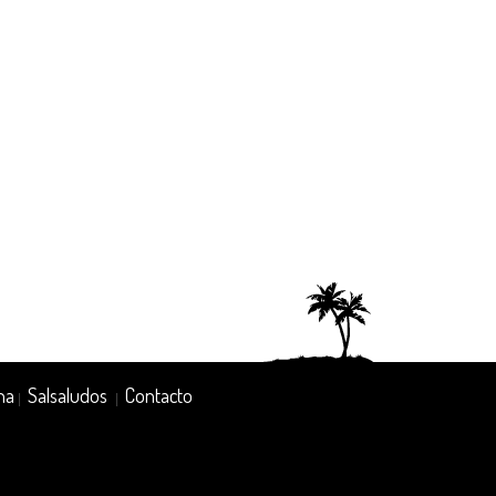
na
Salsaludos
Contacto
|
|