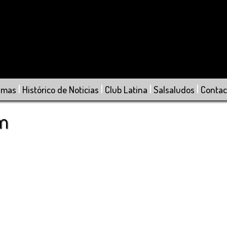
|
|
|
|
amas
Histórico de Noticias
Club Latina
Salsaludos
Contac
om