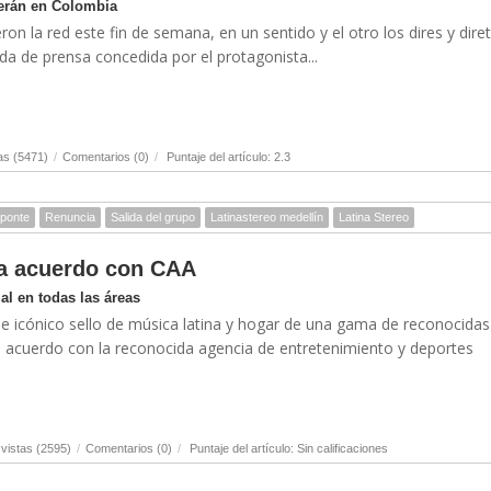
serán en Colombia
on la red este fin de semana, en un sentido y el otro los dires y dire
eda de prensa concedida por el protagonista...
as (5471)
/
Comentarios (0)
/
Puntaje del artículo: 2.3
Aponte
Renuncia
Salida del grupo
Latinastereo medellín
Latina Stereo
ma acuerdo con CAA
l en todas las áreas
 e icónico sello de música latina y hogar de una gama de reconocidas
un acuerdo con la reconocida agencia de entretenimiento y deportes
vistas (2595)
/
Comentarios (0)
/
Puntaje del artículo: Sin calificaciones