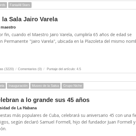
ords
FaniaAll Stars
 la Sala Jairo Varela
l maestro
or fin, cuando el Maestro Jairo Varela, cumpliría 65 años de edad se
ión Permanente "Jairo Varela", ubicada en la Plazoleta del mismo nom
as (3220)
/
Comentarios (0)
/
Puntaje del artículo: 4.5
ela
Inauguración
Museo de la Salsa
Grupo Niche
lebran a lo grande sus 45 años
rsidad de La Habana
uestas más populares de Cuba, celebrará su aniversario 45 con una fi
igos, según declaró Samuel Formell, hijo del fundador Juan Formell y
ión.