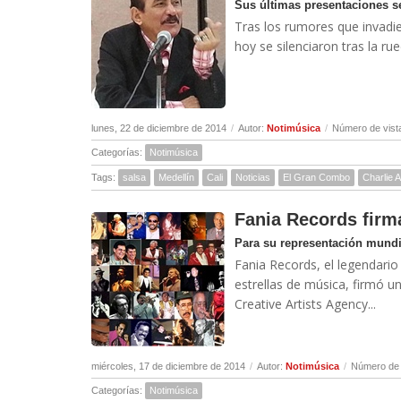
Sus últimas presentaciones 
Tras los rumores que invadier
hoy se silenciaron tras la ru
lunes, 22 de diciembre de 2014
/
Autor:
Notimúsica
/
Número de vist
Categorías:
Notimúsica
Tags:
salsa
Medellín
Cali
Noticias
El Gran Combo
Charlie 
Fania Records fir
Para su representación mundia
Fania Records, el legendario
estrellas de música, firmó 
Creative Artists Agency...
miércoles, 17 de diciembre de 2014
/
Autor:
Notimúsica
/
Número de 
Categorías:
Notimúsica