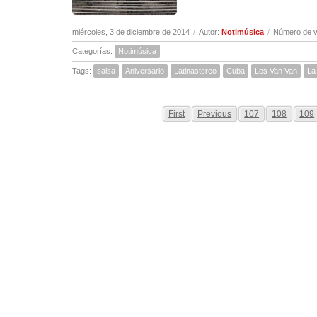
miércoles, 3 de diciembre de 2014
/
Autor:
Notimúsica
/
Número de v
Categorías:
Notimúsica
Tags:
salsa
Aniversario
Latinastereo
Cuba
Los Van Van
La
First
Previous
107
108
109