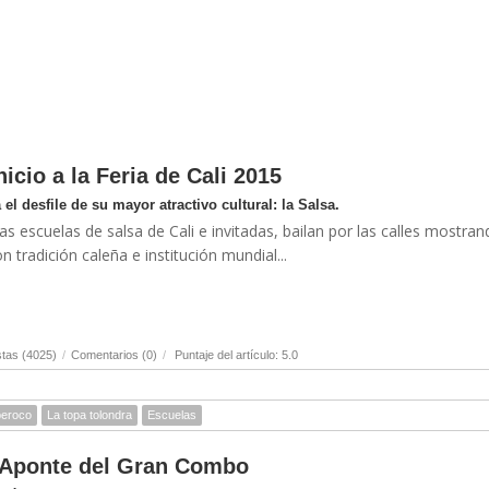
icio a la Feria de Cali 2015
el desfile de su mayor atractivo cultural: la Salsa.
s escuelas de salsa de Cali e invitadas, bailan por las calles mostran
n tradición caleña e institución mundial...
tas (4025)
/
Comentarios (0)
/
Puntaje del artículo: 5.0
eroco
La topa tolondra
Escuelas
e Aponte del Gran Combo