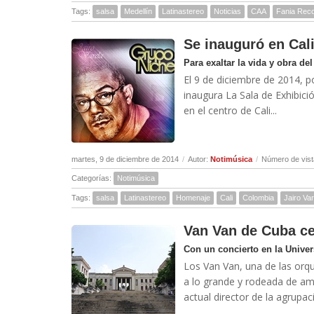
Tags:
salsa
Medellín
Latinastereo
Noticias
CAA
Fania Rec
Se inauguró en Cali
Para exaltar la vida y obra de
El 9 de diciembre de 2014, p
inaugura La Sala de Exhibic
en el centro de Cali...
martes, 9 de diciembre de 2014
/
Autor:
Notimúsica
/
Número de vist
Categorías:
Notimúsica
Tags:
salsa
Latinastereo
Homenaje
Cali
Colombia
Jairo Var
Van Van de Cuba ce
Con un concierto en la Unive
Los Van Van, una de las orq
a lo grande y rodeada de am
actual director de la agrupac